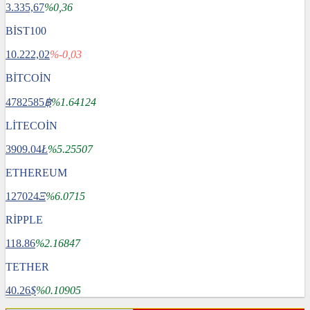
3.335,67
%0,36
BİST100
10.222,02
%-0,03
BİTCOİN
4782585
฿
%1.64124
LİTECOİN
3909.04
Ł
%5.25507
ETHEREUM
127024
Ξ
%6.0715
RİPPLE
118.86
%2.16847
TETHER
40.26
$
%0.10905