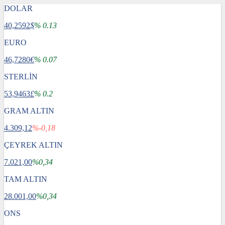
DOLAR
40,2592
$
% 0.13
EURO
46,7280
€
% 0.07
STERLİN
53,9463
£
% 0.2
GRAM ALTIN
4.309,12
%-0,18
ÇEYREK ALTIN
7.021,00
%0,34
TAM ALTIN
28.001,00
%0,34
ONS