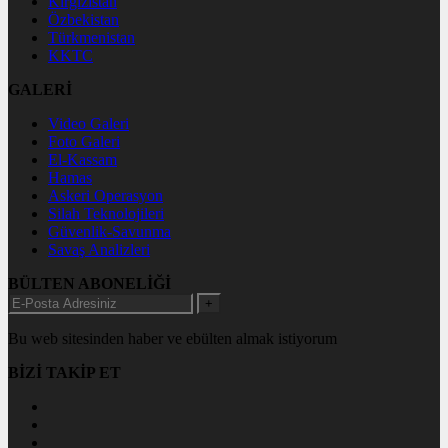
Kırgızistan
Özbekistan
Türkmenistan
KKTC
GALERİ
Video Galeri
Foto Galeri
El-Kassam
Hamas
Askeri Operasyon
Silah Teknolojileri
Güvenlik-Savunma
Savaş Analizleri
BÜLTEN ABONELİĞİ
+
Bu web sitesinden haber ve ebülten almak istiyorum
BİZİ TAKİP ET