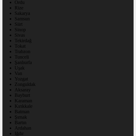
Ordu
Rize
Sakarya
Samsun
Siirt
Sinop
Sivas
Tekirdağ
Tokat
Trabzon
Tunceli
Şanlıurfa
Uşak
Van
Yozgat
Zonguldak
Aksaray
Bayburt
Karaman
Kırıkkale
Batman
Şırnak
Bartın
Ardahan
Iğdır