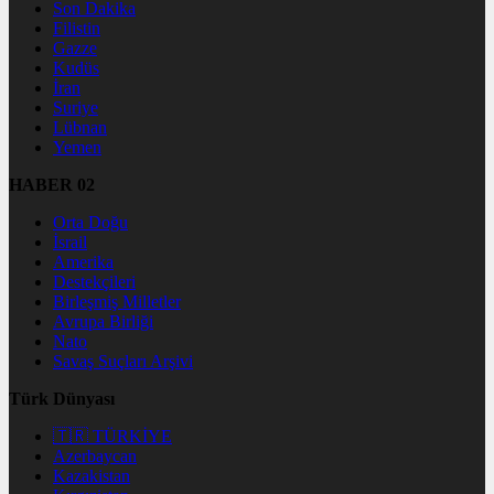
Son Dakika
Filistin
Gazze
Kudüs
İran
Suriye
Lübnan
Yemen
HABER 02
Orta Doğu
İsrail
Amerika
Destekçileri
Birleşmiş Milletler
Avrupa Birliği
Nato
Savaş Suçları Arşivi
Türk Dünyası
🇹🇷 TÜRKİYE
Azerbaycan
Kazakistan