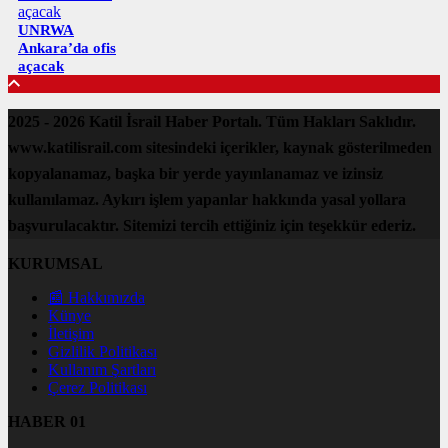
UNRWA
Ankara’da ofis
açacak
2025 - 2026 Katil İsrail Haber Portalı. Tüm Hakları Saklıdır.
www.katilisrail.com sitesindeki içerikler, kaynak gösterilmeden
kopyalanamaz, başka bir yerde yayınlanamaz ve izinsiz
kullanılamaz. Aykırı işlem yapanlar hakkında yasal yollara
başvurulacaktır. Sitemizi tercih ettiğiniz için teşekkür ederiz.
KURUMSAL
📰 Hakkımızda
Künye
İletişim
Gizlilik Politikası
Kullanım Şartları
Çerez Politikası
HABER 01