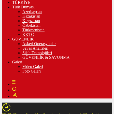
TÜRKİYE
Türk Dünyası
Azerbaycan
Kazakistan
Kırgızistan
Özbekistan
Türkmenistan
KKTC
GÜVENLİK
Askeri Operasyonlar
Savaş Analizleri
Silah Teknolojileri
GÜVENLİK & SAVUNMA
Galeri
Video Galeri
Foto Galeri