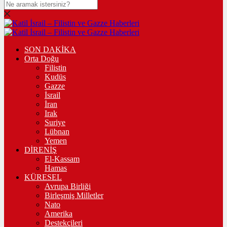
SON DAKİKA
Orta Doğu
Filistin
Kudüs
Gazze
İsrail
İran
Irak
Suriye
Lübnan
Yemen
DİRENİŞ
El-Kassam
Hamas
KÜRESEL
Avrupa Birliği
Birleşmiş Milletler
Nato
Amerika
Destekçileri