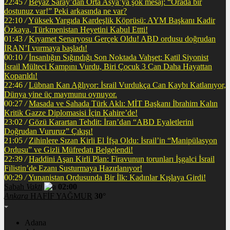
22:45
/
Beyaz Saray’dan Orta Asya’ya şok mesaj: “Orada bir
dostunuz var!” Peki arkasında ne var?
22:10
/
Yüksek Yargıda Kardeşlik Köprüsü: AYM Başkanı Kadir
Özkaya, Türkmenistan Heyetini Kabul Ettti!
01:43
/
Kıyamet Senaryosu Gerçek Oldu! ABD ordusu doğrudan
İRAN’I vurmaya başladı!
00:10
/
İnsanlığın Sığındığı Son Noktada Vahşet: Katil Siyonist
İsrail Mülteci Kampını Vurdu, Biri Çocuk 3 Can Daha Hayattan
Koparıldı!
22:46
/
Lübnan Kan Ağlıyor: İsrail Vurdukça Can Kaybı Katlanıyor,
Dünya yine üç maymunu oynuyor.
00:27
/
Masada ve Sahada Türk Aklı: MİT Başkanı İbrahim Kalın
Kritik Gazze Diplomasisi İçin Kahire’de!
23:02
/
Gözü Karartan Tehdit: İran’dan “ABD Eyaletlerini
Doğrudan Vururuz” Çıkışı!
21:05
/
Zihinlere Sızan Kirli El İfşa Oldu: İsrail’in “Manipülasyon
Ordusu” ve Gizli Müfredatı Belgelendi!
22:39
/
Haddini Aşan Kirli Plan: Firavunun torunları İşgalci İsrail
Filistin’de Ezanı Susturmaya Hazırlanıyor!
00:29
/
Yunanistan Ordusunda Bir İlk: Kadınlar Kışlaya Girdi!
Sabah
Vakti
02:00
Ankara
HAFİF YAĞMUR
30°
Adana