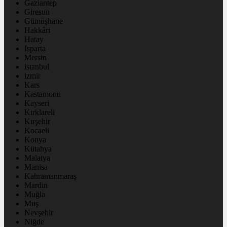
Gaziantep
Giresun
Gümüşhane
Hakkâri
Hatay
Isparta
Mersin
istanbul
izmir
Kars
Kastamonu
Kayseri
Kırklareli
Kırşehir
Kocaeli
Konya
Kütahya
Malatya
Manisa
Kahramanmaraş
Mardin
Muğla
Muş
Nevşehir
Niğde