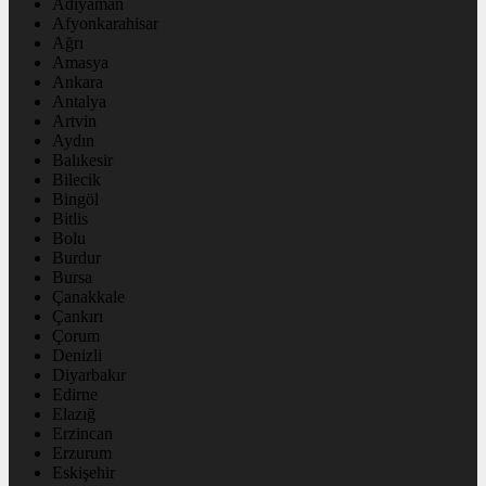
Adıyaman
Afyonkarahisar
Ağrı
Amasya
Ankara
Antalya
Artvin
Aydın
Balıkesir
Bilecik
Bingöl
Bitlis
Bolu
Burdur
Bursa
Çanakkale
Çankırı
Çorum
Denizli
Diyarbakır
Edirne
Elazığ
Erzincan
Erzurum
Eskişehir