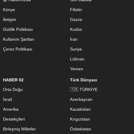
Künye
Filistin
İletişim
Gazze
Gizlilik Politikası
Kudüs
Kullanım Şartları
İran
Çerez Politikası
Suriye
Lübnan
Yemen
HABER 02
Türk Dünyası
Orta Doğu
🇹🇷 TÜRKİYE
İsrail
Azerbaycan
Amerika
Kazakistan
Destekçileri
Kırgızistan
Birleşmiş Milletler
Özbekistan