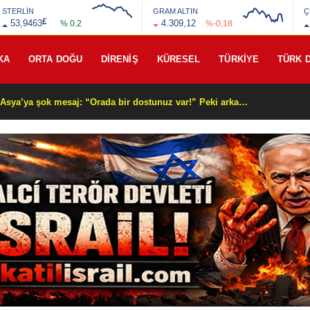
STERLİN
GRAM ALTIN
Ç
£
53,9463
4.309,12
% 0.2
%-0,18
KA
ORTA DOĞU
DİRENİŞ
KÜRESEL
TÜRKİYE
TÜRK 
Beyaz Saray’dan Orta Asya’ya şok mesaj: “Orada bir dostunuz var!” Peki arkasında ne var?