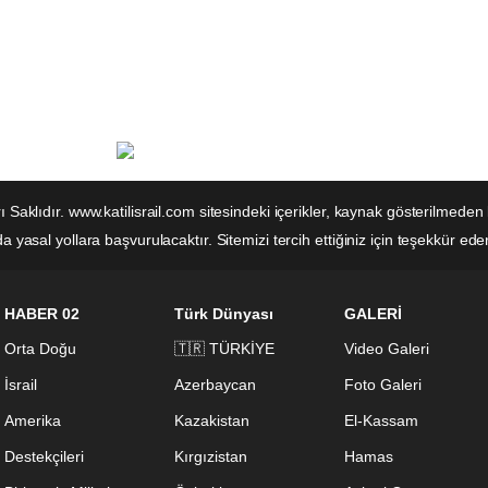
rı Saklıdır. www.katilisrail.com sitesindeki içerikler, kaynak gösterilm
 yasal yollara başvurulacaktır. Sitemizi tercih ettiğiniz için teşekkür eder
HABER 02
Türk Dünyası
GALERİ
Orta Doğu
🇹🇷 TÜRKİYE
Video Galeri
İsrail
Azerbaycan
Foto Galeri
Amerika
Kazakistan
El-Kassam
Destekçileri
Kırgızistan
Hamas