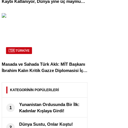
Kaybı Katlanıyor, Dünya yine üç maymunu
oynuyor.
🇹🇷 TÜRKİYE
Masada ve Sahada Türk Aklı: MİT Başkanı
İbrahim Kalın Kritik Gazze Diplomasisi İçin
Kahire’de!
KATEGORİNİN POPÜLERLERİ
Yunanistan Ordusunda Bir İlk:
1
Kadınlar Kışlaya Girdi!
Dünya Sustu, Onlar Koştu!
2