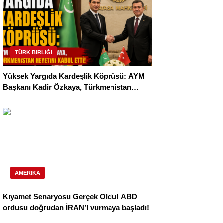
TÜRK BIRLIĞI
Yüksek Yargıda Kardeşlik Köprüsü: AYM
Başkanı Kadir Özkaya, Türkmenistan
Heyetini Kabul Ettti!
AMERIKA
Kıyamet Senaryosu Gerçek Oldu! ABD
ordusu doğrudan İRAN’I vurmaya başladı!