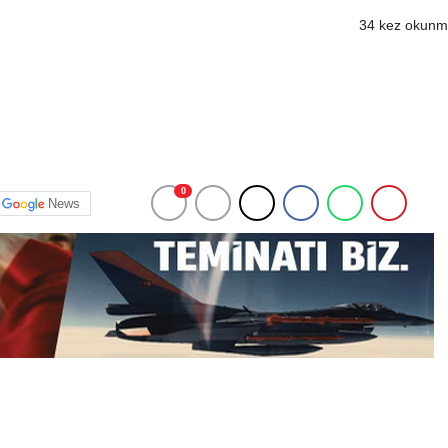
34 kez okunm
0
News