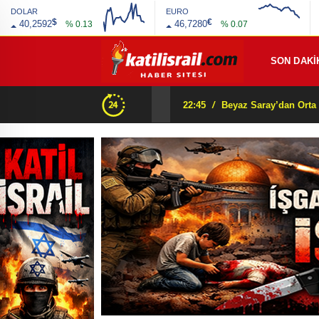
DOLAR
EURO
$
€
40,2592
46,7280
% 0.13
% 0.07
SON DAKİ
22:45
/