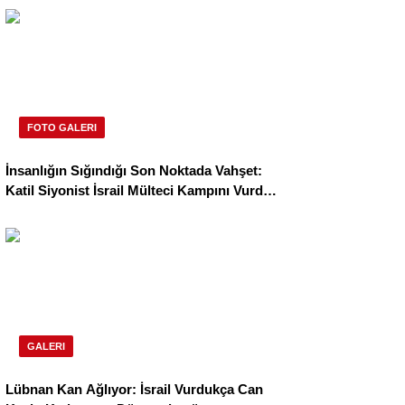
FOTO GALERI
İnsanlığın Sığındığı Son Noktada Vahşet:
Katil Siyonist İsrail Mülteci Kampını Vurdu,
Biri Çocuk 3 Can Daha Hayattan Koparıldı!
GALERI
Lübnan Kan Ağlıyor: İsrail Vurdukça Can