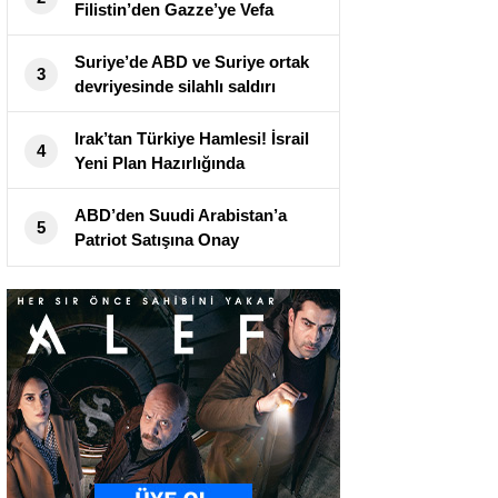
Filistin’den Gazze’ye Vefa
Maratonu! İzlerken Yüreğiniz
Parçalanacak
Suriye’de ABD ve Suriye ortak
3
devriyesinde silahlı saldırı
Irak’tan Türkiye Hamlesi! İsrail
4
Yeni Plan Hazırlığında
ABD’den Suudi Arabistan’a
5
Patriot Satışına Onay