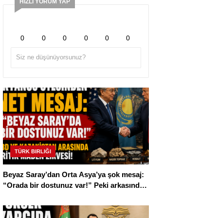
HIZLI YORUM YAP
0
0
0
0
0
0
TÜRK BIRLIĞI
Beyaz Saray’dan Orta Asya’ya şok mesaj:
“Orada bir dostunuz var!” Peki arkasında
ne var?