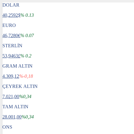
DOLAR
40,2592
$
% 0.13
EURO
46,7280
€
% 0.07
STERLİN
53,9463
£
% 0.2
GRAM ALTIN
4.309,12
%-0,18
ÇEYREK ALTIN
7.021,00
%0,34
TAM ALTIN
28.001,00
%0,34
ONS