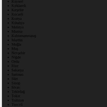
Kayseri
Kırklareli
Kırşehir
Kocaeli
Konya
Kütahya
Malatya
Manisa
Kahramanmaraş
Mardin
Muğla
Muş
Nevşehir
Niğde
Ordu
Rize
Sakarya
Samsun
Siirt
Sinop
Sivas
Tekirdağ
Tokat
Trabzon
Tunceli