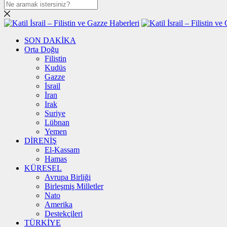
SON DAKİKA
Orta Doğu
Filistin
Kudüs
Gazze
İsrail
İran
Irak
Suriye
Lübnan
Yemen
DİRENİŞ
El-Kassam
Hamas
KÜRESEL
Avrupa Birliği
Birleşmiş Milletler
Nato
Amerika
Destekçileri
TÜRKİYE