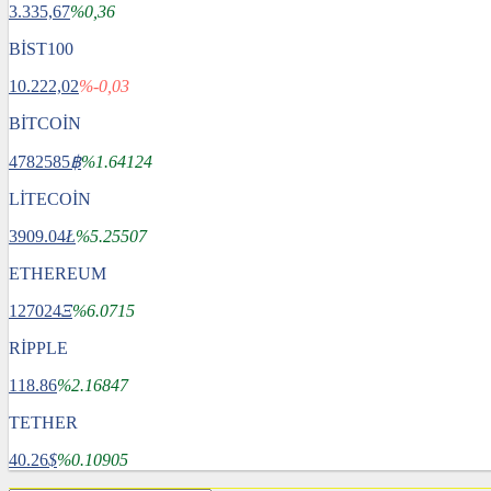
3.335,67
%0,36
BİST100
10.222,02
%-0,03
BİTCOİN
4782585
฿
%1.64124
LİTECOİN
3909.04
Ł
%5.25507
ETHEREUM
127024
Ξ
%6.0715
RİPPLE
118.86
%2.16847
TETHER
40.26
$
%0.10905