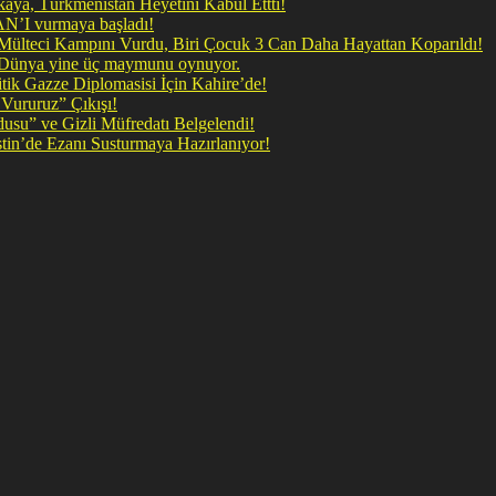
ya, Türkmenistan Heyetini Kabul Ettti!
 doğrudan İRAN’I vurmaya başladı!
il Mülteci Kampını Vurdu, Biri Çocuk 3 Can Daha Hayattan Koparıldı!
, Dünya yine üç maymunu oynuyor.
ik Gazze Diplomasisi İçin Kahire’de!
Vururuz” Çıkışı!
rdusu” ve Gizli Müfredatı Belgelendi!
şan Kirli Plan: Firavunun torunları İşgalci İsrail Filistin’de Ezanı Susturmaya Hazırlanıyor!