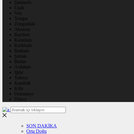
Şanlıurfa
Uşak
Van
Yozgat
Zonguldak
Aksaray
Bayburt
Karaman
Kırıkkale
Batman
Şırnak
Bartın
Ardahan
Iğdır
Yalova
Karabük
Kilis
Osmaniye
Düzce
SON DAKİKA
Orta Doğu