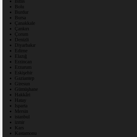
Bitlis
Bolu
Burdur
Bursa
Çanakkale
Çankırı
Çorum
Denizli
Diyarbakır
Edirne
Elazığ
Erzincan
Erzurum
Eskişehir
Gaziantep
Giresun
Gümüşhane
Hakkâri
Hatay
Isparta
Mersin
istanbul
izmir
Kars
Kastamonu