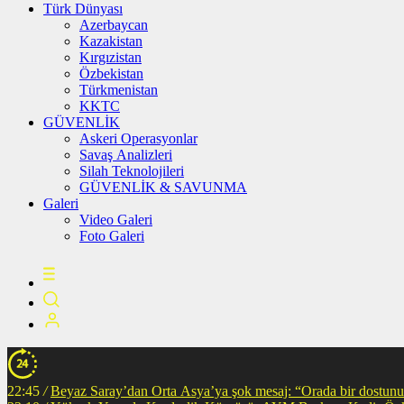
Türk Dünyası
Azerbaycan
Kazakistan
Kırgızistan
Özbekistan
Türkmenistan
KKTC
GÜVENLİK
Askeri Operasyonlar
Savaş Analizleri
Silah Teknolojileri
GÜVENLİK & SAVUNMA
Galeri
Video Galeri
Foto Galeri
22:45
/
Beyaz Saray’dan Orta Asya’ya şok mesaj: “Orada bir dostunuz