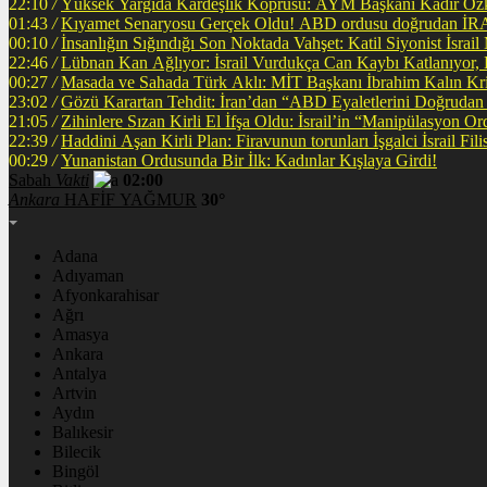
22:10
/
Yüksek Yargıda Kardeşlik Köprüsü: AYM Başkanı Kadir Özka
01:43
/
Kıyamet Senaryosu Gerçek Oldu! ABD ordusu
00:10
/
İnsanlığın Sığındığı Son Noktada Vahşet: Katil Siyonist İsra
22:46
/
Lübnan Kan Ağlıyor: İsrail Vurdukça Can Kaybı Katlanıyor
00:27
/
Masada ve Sahada Türk Aklı: MİT Başkanı İbrahim Kalın Krit
23:02
/
Gözü Karartan Tehdit: İran’dan “ABD Eyaletlerini Doğrudan 
21:05
/
Zihinlere Sızan Kirli El İfşa Oldu: İsrail’in “Manipülasyon O
22:39
/
Haddini A
00:29
/
Yunanistan Ordusunda Bir İlk: Kadınlar Kışlaya Girdi!
Sabah
Vakti
02:00
Ankara
HAFİF YAĞMUR
30°
Adana
Adıyaman
Afyonkarahisar
Ağrı
Amasya
Ankara
Antalya
Artvin
Aydın
Balıkesir
Bilecik
Bingöl