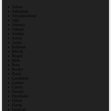
Adana
Adıyaman
Afyonkarahisar
Ağrı
Amasya
Ankara
Antalya
Artvin
Aydın
Balıkesir
Bilecik
Bingöl
Bitlis
Bolu
Burdur
Bursa
Çanakkale
Çankırı
Çorum
Denizli
Diyarbakır
Edirne
Elazığ
Erzincan