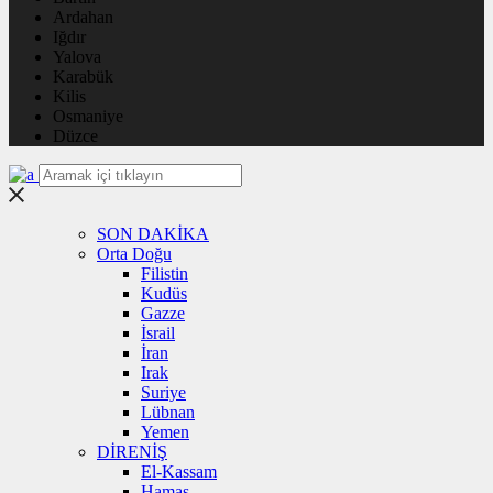
Ardahan
Iğdır
Yalova
Karabük
Kilis
Osmaniye
Düzce
SON DAKİKA
Orta Doğu
Filistin
Kudüs
Gazze
İsrail
İran
Irak
Suriye
Lübnan
Yemen
DİRENİŞ
El-Kassam
Hamas