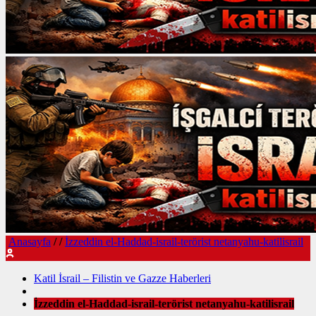
Anasayfa
/
/
İzzeddin el-Haddad-israil-terörist netanyahu-katilisrail
Katil İsrail – Filistin ve Gazze Haberleri
İzzeddin el-Haddad-israil-terörist netanyahu-katilisrail