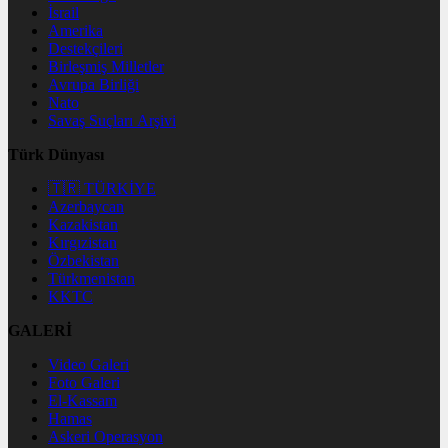
İsrail
Amerika
Destekçileri
Birleşmiş Milletler
Avrupa Birliği
Nato
Savaş Suçları Arşivi
Türk Dünyası
🇹🇷 TÜRKİYE
Azerbaycan
Kazakistan
Kırgızistan
Özbekistan
Türkmenistan
KKTC
GALERİ
Video Galeri
Foto Galeri
El-Kassam
Hamas
Askeri Operasyon