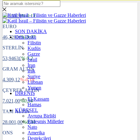
DOLAR
40,2592
$
% 0.13
EURO
SON DAKİKA
46,7280
Orta Doğu
€
% 0.07
Filistin
STERLİN
Kudüs
Gazze
53,9463
£
% 0.2
İsrail
İran
GRAM ALTIN
Irak
Suriye
4.309,12
%-0,18
Lübnan
Yemen
ÇEYREK ALTIN
DİRENİŞ
El-Kassam
7.021,00
%0,34
Hamas
KÜRESEL
TAM ALTIN
Avrupa Birliği
Birleşmiş Milletler
28.001,00
%0,34
Nato
ONS
Amerika
Destekçileri