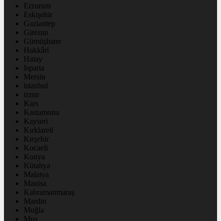
Erzurum
Eskişehir
Gaziantep
Giresun
Gümüşhane
Hakkâri
Hatay
Isparta
Mersin
istanbul
izmir
Kars
Kastamonu
Kayseri
Kırklareli
Kırşehir
Kocaeli
Konya
Kütahya
Malatya
Manisa
Kahramanmaraş
Mardin
Muğla
Muş