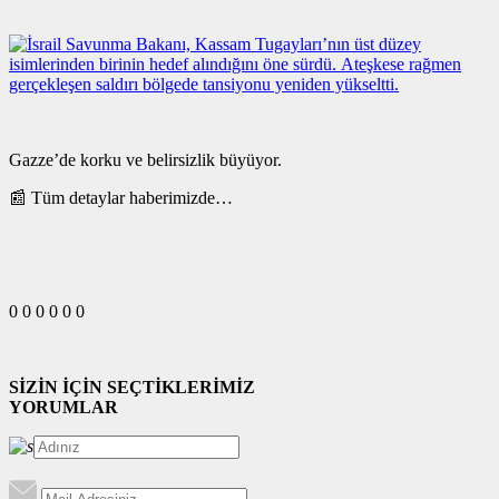
Gazze’de korku ve belirsizlik büyüyor.
📰 Tüm detaylar haberimizde…
0
0
0
0
0
0
SİZİN İÇİN SEÇTİKLERİMİZ
YORUMLAR