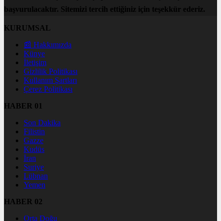
başvurulacaktır. Sitemizi tercih ettiğiniz için teşekkür ederiz.
KURUMSAL
📰 Hakkımızda
Künye
İletişim
Gizlilik Politikası
Kullanım Şartları
Çerez Politikası
HABER 01
Son Dakika
Filistin
Gazze
Kudüs
İran
Suriye
Lübnan
Yemen
HABER 02
Orta Doğu