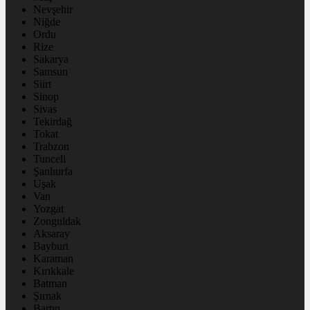
Nevşehir
Niğde
Ordu
Rize
Sakarya
Samsun
Siirt
Sinop
Sivas
Tekirdağ
Tokat
Trabzon
Tunceli
Şanlıurfa
Uşak
Van
Yozgat
Zonguldak
Aksaray
Bayburt
Karaman
Kırıkkale
Batman
Şırnak
Bartın