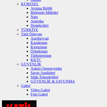
KÜRESEL
Avrupa Birliği
Birleşmiş Milletler
Nato
Amerika
Destekçileri
TÜRKİYE
Türk Dünyası
Azerbaycan
Kazakistan
Kırgızistan
Özbekistan
Türkmenistan
KKTC
GÜVENLİK
Askeri Operasyonlar
Savaş Analizleri
Silah Teknolojileri
GÜVENLİK & SAVUNMA
Galeri
Video Galeri
Foto Galeri