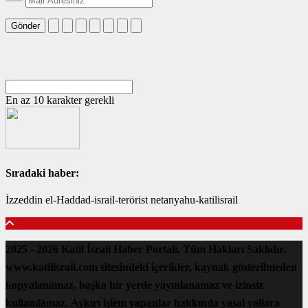
Gönder
En az 10 karakter gerekli
Sıradaki haber:
İzzeddin el-Haddad-israil-terörist netanyahu-katilisrail
2025 - 2026 Katil İsrail Haber Portalı. Tüm Hakları Saklıdır.
www.katilisrail.com sitesindeki içerikler, kaynak gösterilmeden
kopyalanamaz, başka bir yerde yayınlanamaz ve izinsiz
kullanılamaz. Aykırı işlem yapanlar hakkında yasal yollara