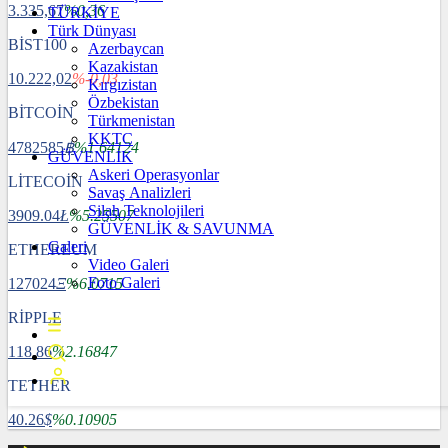
3.335,67
%0,36
TÜRKİYE
Türk Dünyası
BİST100
Azerbaycan
Kazakistan
10.222,02
%-0,03
Kırgızistan
Özbekistan
BİTCOİN
Türkmenistan
KKTC
4782585
฿
%1.64124
GÜVENLİK
Askeri Operasyonlar
LİTECOİN
Savaş Analizleri
Silah Teknolojileri
3909.04
Ł
%5.25507
GÜVENLİK & SAVUNMA
Galeri
ETHEREUM
Video Galeri
Foto Galeri
127024
Ξ
%6.0715
RİPPLE
118.86
%2.16847
TETHER
40.26
$
%0.10905