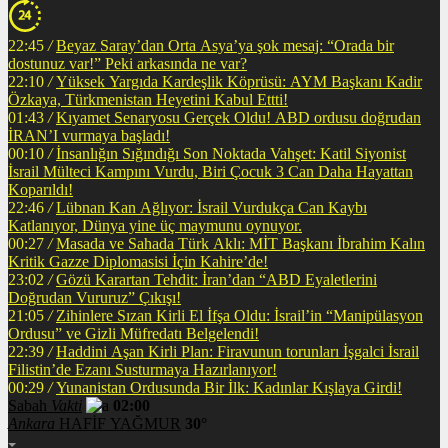
22:45
/
Beyaz Saray’dan Orta Asya’ya şok mesaj: “Orada bir
dostunuz var!” Peki arkasında ne var?
22:10
/
Yüksek Yargıda Kardeşlik Köprüsü: AYM Başkanı Kadir
Özkaya, Türkmenistan Heyetini Kabul Ettti!
01:43
/
Kıyamet Senaryosu Gerçek Oldu! ABD ordusu doğrudan
İRAN’I vurmaya başladı!
00:10
/
İnsanlığın Sığındığı Son Noktada Vahşet: Katil Siyonist
İsrail Mülteci Kampını Vurdu, Biri Çocuk 3 Can Daha Hayattan
Koparıldı!
22:46
/
Lübnan Kan Ağlıyor: İsrail Vurdukça Can Kaybı
Katlanıyor, Dünya yine üç maymunu oynuyor.
00:27
/
Masada ve Sahada Türk Aklı: MİT Başkanı İbrahim Kalın
Kritik Gazze Diplomasisi İçin Kahire’de!
23:02
/
Gözü Karartan Tehdit: İran’dan “ABD Eyaletlerini
Doğrudan Vururuz” Çıkışı!
21:05
/
Zihinlere Sızan Kirli El İfşa Oldu: İsrail’in “Manipülasyon
Ordusu” ve Gizli Müfredatı Belgelendi!
22:39
/
Haddini Aşan Kirli Plan: Firavunun torunları İşgalci İsrail
Filistin’de Ezanı Susturmaya Hazırlanıyor!
00:29
/
Yunanistan Ordusunda Bir İlk: Kadınlar Kışlaya Girdi!
Sabah
Vakti
02:00
Ankara
HAFİF YAĞMUR
30°