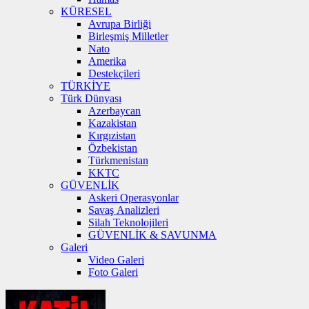
KÜRESEL
Avrupa Birliği
Birleşmiş Milletler
Nato
Amerika
Destekçileri
TÜRKİYE
Türk Dünyası
Azerbaycan
Kazakistan
Kırgızistan
Özbekistan
Türkmenistan
KKTC
GÜVENLİK
Askeri Operasyonlar
Savaş Analizleri
Silah Teknolojileri
GÜVENLİK & SAVUNMA
Galeri
Video Galeri
Foto Galeri