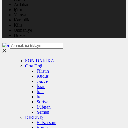
Ardahan
Iğdır
Yalova
Karabük
Kilis
Osmaniye
Düzce
SON DAKİKA
Orta Doğu
Filistin
Kudüs
Gazze
İsrail
İran
Irak
Suriye
Lübnan
Yemen
DİRENİŞ
El-Kassam
Hamas