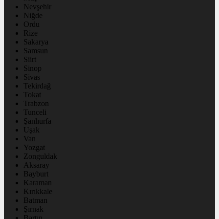
Nevşehir
Niğde
Ordu
Rize
Sakarya
Samsun
Siirt
Sinop
Sivas
Tekirdağ
Tokat
Trabzon
Tunceli
Şanlıurfa
Uşak
Van
Yozgat
Zonguldak
Aksaray
Bayburt
Karaman
Kırıkkale
Batman
Şırnak
Bartın