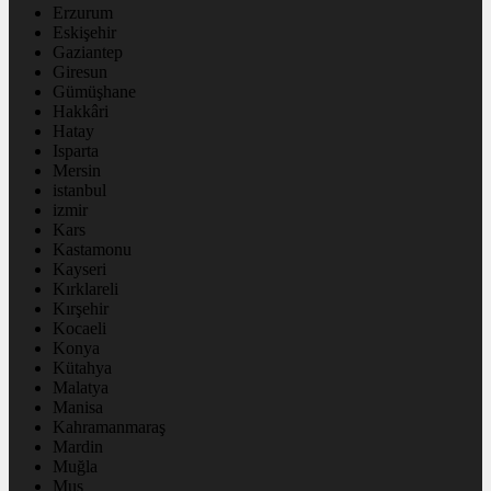
Erzurum
Eskişehir
Gaziantep
Giresun
Gümüşhane
Hakkâri
Hatay
Isparta
Mersin
istanbul
izmir
Kars
Kastamonu
Kayseri
Kırklareli
Kırşehir
Kocaeli
Konya
Kütahya
Malatya
Manisa
Kahramanmaraş
Mardin
Muğla
Muş