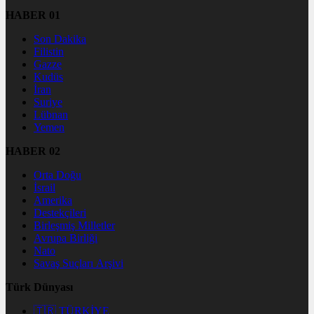
HABER 01
Son Dakika
Filistin
Gazze
Kudüs
İran
Suriye
Lübnan
Yemen
HABER 02
Orta Doğu
İsrail
Amerika
Destekçileri
Birleşmiş Milletler
Avrupa Birliği
Nato
Savaş Suçları Arşivi
Türk Dünyası
🇹🇷 TÜRKİYE