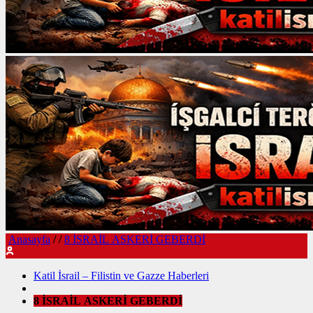
Anasayfa
/
/
8 İSRAİL ASKERİ GEBERDİ
Katil İsrail – Filistin ve Gazze Haberleri
8 İSRAİL ASKERİ GEBERDİ