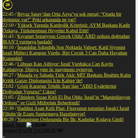
22:45
/
Beyaz Saray’dan Orta Asya’ya şok mesaj: “Orada bir
dostunuz var!” Peki arkasında ne var?
22:10
/
Yüksek Yargıda Kardeşlik Köprüsü: AYM Başkanı Kadir
Özkaya, Türkmenistan Heyetini Kabul Ettti!
01:43
/
Kıyamet Senaryosu Gerçek Oldu! ABD ordusu doğrudan
İRAN’I vurmaya başladı!
00:10
/
İnsanlığın Sığındığı Son Noktada Vahşet: Katil Siyonist
İsrail Mülteci Kampını Vurdu, Biri Çocuk 3 Can Daha Hayattan
Koparıldı!
22:46
/
Lübnan Kan Ağlıyor: İsrail Vurdukça Can Kaybı
Katlanıyor, Dünya yine üç maymunu oynuyor.
00:27
/
Masada ve Sahada Türk Aklı: MİT Başkanı İbrahim Kalın
Kritik Gazze Diplomasisi İçin Kahire’de!
23:02
/
Gözü Karartan Tehdit: İran’dan “ABD Eyaletlerini
Doğrudan Vururuz” Çıkışı!
21:05
/
Zihinlere Sızan Kirli El İfşa Oldu: İsrail’in “Manipülasyon
Ordusu” ve Gizli Müfredatı Belgelendi!
22:39
/
Haddini Aşan Kirli Plan: Firavunun torunları İşgalci İsrail
Filistin’de Ezanı Susturmaya Hazırlanıyor!
00:29
/
Yunanistan Ordusunda Bir İlk: Kadınlar Kışlaya Girdi!
Sabah
Vakti
02:00
Ankara
HAFİF YAĞMUR
30°