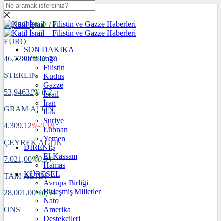
DOLAR
40,2592
$
% 0.13
EURO
SON DAKİKA
46,7280
Orta Doğu
€
% 0.07
Filistin
STERLİN
Kudüs
Gazze
53,9463
£
% 0.2
İsrail
İran
GRAM ALTIN
Irak
Suriye
4.309,12
%-0,18
Lübnan
Yemen
ÇEYREK ALTIN
DİRENİŞ
El-Kassam
7.021,00
%0,34
Hamas
KÜRESEL
TAM ALTIN
Avrupa Birliği
Birleşmiş Milletler
28.001,00
%0,34
Nato
ONS
Amerika
Destekçileri