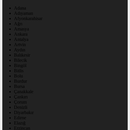
Adana
Adıyaman
Afyonkarahisar
Ağrı
Amasya
Ankara
Antalya
Artvin
Aydın
Balıkesir
Bilecik
Bingöl
Bitlis
Bolu
Burdur
Bursa
Çanakkale
Çankırı
Çorum
Denizli
Diyarbakır
Edirne
Elazığ
Erzincan