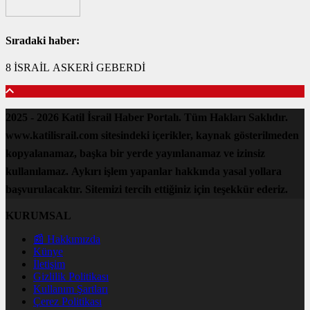
Sıradaki haber:
8 İSRAİL ASKERİ GEBERDİ
2025 - 2026 Katil İsrail Haber Portalı. Tüm Hakları Saklıdır.
www.katilisrail.com sitesindeki içerikler, kaynak gösterilmeden
kopyalanamaz, başka bir yerde yayınlanamaz ve izinsiz
kullanılamaz. Aykırı işlem yapanlar hakkında yasal yollara
başvurulacaktır. Sitemizi tercih ettiğiniz için teşekkür ederiz.
KURUMSAL
📰 Hakkımızda
Künye
İletişim
Gizlilik Politikası
Kullanım Şartları
Çerez Politikası