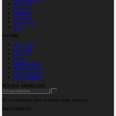
Azerbaycan
Kazakistan
Kırgızistan
Özbekistan
Türkmenistan
KKTC
GALERİ
Video Galeri
Foto Galeri
El-Kassam
Hamas
Askeri Operasyon
Silah Teknolojileri
Güvenlik-Savunma
Savaş Analizleri
BÜLTEN ABONELİĞİ
+
Bu web sitesinden haber ve ebülten almak istiyorum
BİZİ TAKİP ET