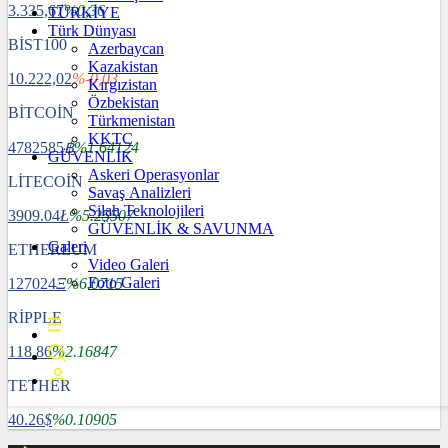
3.335,67
%0,36
TÜRKİYE
Türk Dünyası
BİST100
Azerbaycan
Kazakistan
10.222,02
%-0,03
Kırgızistan
Özbekistan
BİTCOİN
Türkmenistan
KKTC
4782585
฿
%1.64124
GÜVENLİK
Askeri Operasyonlar
LİTECOİN
Savaş Analizleri
Silah Teknolojileri
3909.04
Ł
%5.25507
GÜVENLİK & SAVUNMA
Galeri
ETHEREUM
Video Galeri
Foto Galeri
127024
Ξ
%6.0715
RİPPLE
118.86
%2.16847
TETHER
40.26
$
%0.10905