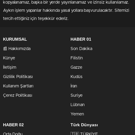
kopyalanamaz, başka bir yerde yayınlanamaz ve izinsiz kullanılamaz.
Aykırı işlem yapanlar hakkında yasal yollara başvurulacaktır. Sitemizi
tercih ettiğiniz için teşekkür ederiz.
KURUMSAL
HABER 01
📰 Hakkımızda
Son Dakika
Künye
Filistin
İletişim
Gazze
Gizlilik Politikası
Kudüs
Kullanım Şartları
İran
Çerez Politikası
Suriye
Lübnan
Yemen
HABER 02
Türk Dünyası
Orta Doğu
🇹🇷 TÜRKİYE