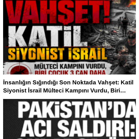
İnsanlığın Sığındığı Son Noktada Vahşet: Katil
Siyonist İsrail Mülteci Kampını Vurdu, Biri
Çocuk 3 Can Daha Hayattan Koparıldı!