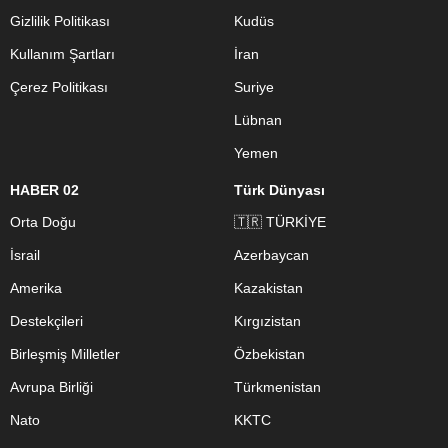
Gizlilik Politikası
Kudüs
Kullanım Şartları
İran
Çerez Politikası
Suriye
Lübnan
Yemen
HABER 02
Türk Dünyası
Orta Doğu
🇹🇷 TÜRKİYE
İsrail
Azerbaycan
Amerika
Kazakistan
Destekçileri
Kırgızistan
Birleşmiş Milletler
Özbekistan
Avrupa Birliği
Türkmenistan
Nato
KKTC