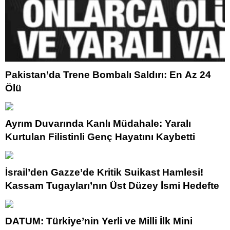
Pakistan’da Trene Bombalı Saldırı: En Az 24
Ölü
Ayrım Duvarında Kanlı Müdahale: Yaralı
Kurtulan Filistinli Genç Hayatını Kaybetti
İsrail’den Gazze’de Kritik Suikast Hamlesi!
Kassam Tugayları’nın Üst Düzey İsmi Hedefte
DATUM: Türkiye’nin Yerli ve Milli İlk Mini