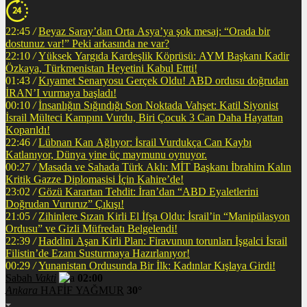
22:45
/
Beyaz Saray’dan Orta Asya’ya şok mesaj: “Orada bir
dostunuz var!” Peki arkasında ne var?
22:10
/
Yüksek Yargıda Kardeşlik Köprüsü: AYM Başkanı Kadir
Özkaya, Türkmenistan Heyetini Kabul Ettti!
01:43
/
Kıyamet Senaryosu Gerçek Oldu! ABD ordusu doğrudan
İRAN’I vurmaya başladı!
00:10
/
İnsanlığın Sığındığı Son Noktada Vahşet: Katil Siyonist
İsrail Mülteci Kampını Vurdu, Biri Çocuk 3 Can Daha Hayattan
Koparıldı!
22:46
/
Lübnan Kan Ağlıyor: İsrail Vurdukça Can Kaybı
Katlanıyor, Dünya yine üç maymunu oynuyor.
00:27
/
Masada ve Sahada Türk Aklı: MİT Başkanı İbrahim Kalın
Kritik Gazze Diplomasisi İçin Kahire’de!
23:02
/
Gözü Karartan Tehdit: İran’dan “ABD Eyaletlerini
Doğrudan Vururuz” Çıkışı!
21:05
/
Zihinlere Sızan Kirli El İfşa Oldu: İsrail’in “Manipülasyon
Ordusu” ve Gizli Müfredatı Belgelendi!
22:39
/
Haddini Aşan Kirli Plan: Firavunun torunları İşgalci İsrail
Filistin’de Ezanı Susturmaya Hazırlanıyor!
00:29
/
Yunanistan Ordusunda Bir İlk: Kadınlar Kışlaya Girdi!
Sabah
Vakti
02:00
Ankara
HAFİF YAĞMUR
30°