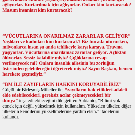
ağlıyorlar. Kurtarılmak için ağlıyorlar. Onları kim kurtaracak?
Masum insanları kim kurtaracak?
“VÜCUTLARINA ONARILMAZ ZARARLAR GELİYOR”
Yaşlıları ve kadınları kim kurtaracak? Biz burada otururken,
milyonlarca insan şu anda tehlikeyle karşı karşıya. Travma
yaşıyorlar. Vücutlarına onarılamaz zararlar geliyor. Açlıktan
ölüyorlar. Sessiz kalabilir miyiz? Çığlıklarına cevap
verilmeyecek mi? Onlara insanlık ailesinin bu zorluğun
üstesinden gelebileceğini öğretecek miyiz? Sayın Başkan, hemen
harekete geçmeliyiz.”
“BM İLE ZAYIFLARIN HAKKINI KORUYABİLİRİZ”
Güçlü bir Birleşmiş Milletler ile,
“zayıfların hak ettikleri adaleti
elde edebilecekleri, gereksiz acılar çekmeyecekleri bir
dünya”
inşa edilebileceğini dile getiren Subianto, “Bilimi yok
etmek için değil, yükselmek için kullanalım. Yükselen ülkeler, diğer
ülkelerin kendilerini yükseltmelerine yardım etsin.” ifadelerini
kullandı.