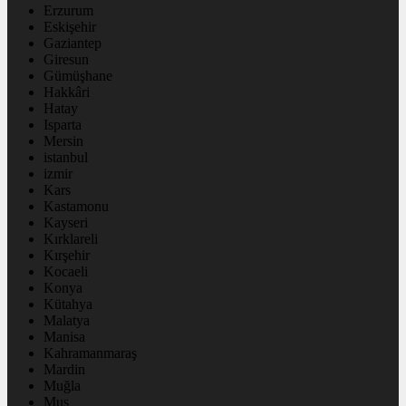
Erzurum
Eskişehir
Gaziantep
Giresun
Gümüşhane
Hakkâri
Hatay
Isparta
Mersin
istanbul
izmir
Kars
Kastamonu
Kayseri
Kırklareli
Kırşehir
Kocaeli
Konya
Kütahya
Malatya
Manisa
Kahramanmaraş
Mardin
Muğla
Muş