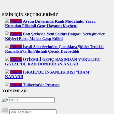
SİZİN İÇİN SEÇTİKLERİMİZ
Filistin
Ayrım Duvarında Kanlı Müdahale: Yaralı
Kurtulan Filistinli Genç Hayatını Kaybetti
Filistin
Batı Şeria’da Yeni Saldırı Dalgası! Yerleşimciler
Köyleri Bastı, Mallar Gasp Edildi
Filistin
İsrail Askerlerinden Çocuklara Şiddet Tepkisi:
Ramallah’ta İki Filistinli Çocuk Darbedildi
Filistin
OTİZMLİ GENÇ BAŞINDAN VURULDU!
GAZZE’DE KAN DONDURAN ANLAR
Filistin
İSRAİL’DE İNSANLIK DIŞI “İDAM”
KARARI!
Filistin
Tulkerim’de Protesto
YORUMLAR