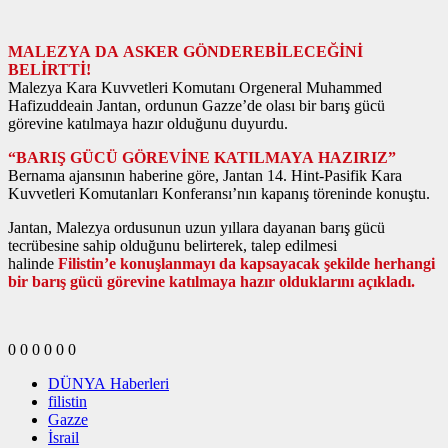
MALEZYA DA ASKER GÖNDEREBİLECEĞİNİ
BELİRTTİ!
Malezya Kara Kuvvetleri Komutanı Orgeneral Muhammed
Hafizuddeain Jantan, ordunun Gazze’de olası bir barış gücü
görevine katılmaya hazır olduğunu duyurdu.
“BARIŞ GÜCÜ GÖREVİNE KATILMAYA HAZIRIZ”
Bernama ajansının haberine göre, Jantan 14. Hint-Pasifik Kara
Kuvvetleri Komutanları Konferansı’nın kapanış töreninde konuştu.
Jantan, Malezya ordusunun uzun yıllara dayanan barış gücü
tecrübesine sahip olduğunu belirterek, talep edilmesi
halinde
Filistin’e konuşlanmayı da kapsayacak şekilde herhangi
bir barış gücü görevine katılmaya hazır olduklarını açıkladı.
0
0
0
0
0
0
DÜNYA Haberleri
filistin
Gazze
İsrail