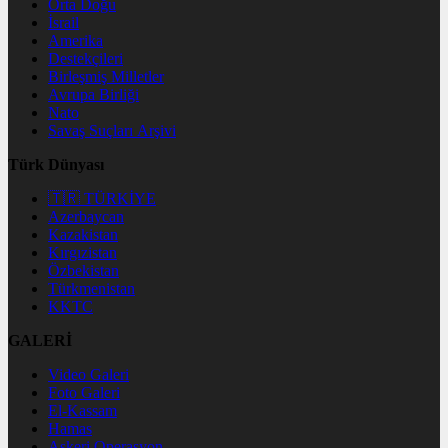
Orta Doğu
İsrail
Amerika
Destekçileri
Birleşmiş Milletler
Avrupa Birliği
Nato
Savaş Suçları Arşivi
Türk Dünyası
🇹🇷 TÜRKİYE
Azerbaycan
Kazakistan
Kırgızistan
Özbekistan
Türkmenistan
KKTC
GALERİ
Video Galeri
Foto Galeri
El-Kassam
Hamas
Askeri Operasyon