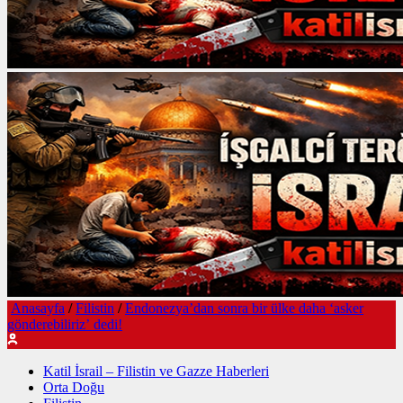
Anasayfa
/
Filistin
/
Endonezya’dan sonra bir ülke daha ‘asker
gönderebiliriz’ dedi!
Katil İsrail – Filistin ve Gazze Haberleri
Orta Doğu