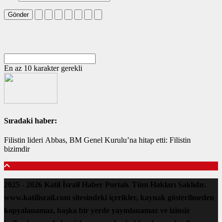
Gönder
En az 10 karakter gerekli
Sıradaki haber:
Filistin lideri Abbas, BM Genel Kurulu’na hitap etti: Filistin
bizimdir
2025 - 2026 Katil İsrail Haber Portalı. Tüm Hakları Saklıdır.
www.katilisrail.com sitesindeki içerikler, kaynak gösterilmeden
kopyalanamaz, başka bir yerde yayınlanamaz ve izinsiz