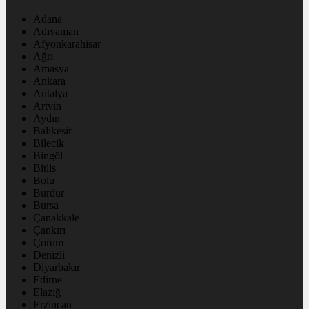
Adana
Adıyaman
Afyonkarahisar
Ağrı
Amasya
Ankara
Antalya
Artvin
Aydın
Balıkesir
Bilecik
Bingöl
Bitlis
Bolu
Burdur
Bursa
Çanakkale
Çankırı
Çorum
Denizli
Diyarbakır
Edirne
Elazığ
Erzincan