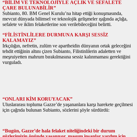
“BİLİM VE TEKNOLOJİYLE AÇLIK VE SEFALETE
ÇARE BULUNABİLİR”
Subianto, 80. BM Genel Kurulu’na hitap ettiği konuşmasında,
mevcut dünyada bilimsel ve teknolojik gelişmeler ışığında açlığa,
sefalete ve iklim felaketlerine son verilebileceğini belirtti.
“FİLİSTİNLİLERE DURMUNA KARŞI SESSİZ
KALAMAYIZ”
Irkçılığın, nefretin, zulüm ve apartheidin dünyanın ortak geleceğini
tehdit ettiğinin altını çizen Subianto, Filistinlilerin adaletten ve
meşruiyetten mahrum bırakılmasına sessiz kalınmaması gerektiğini
vurguladı.
“ONLARI KİM KORUYACAK”
Uluslararası topluma Gazze’de yaşananlara karşı harekete geçilmesi
için çağrıda bulunan Subianto, sözlerini şöyle sürdürdü:
“Bugün, Gazze’de hala felaket niteliğindeki bir durum
gözlerimizin önünde yaşanıyor, masum insanlar yardım için