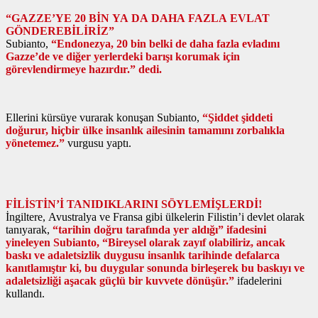
“GAZZE’YE 20 BİN YA DA DAHA FAZLA EVLAT
GÖNDEREBİLİRİZ”
Subianto,
“Endonezya, 20 bin belki de daha fazla evladını
Gazze’de ve diğer yerlerdeki barışı korumak için
görevlendirmeye hazırdır.” dedi.
Ellerini kürsüye vurarak konuşan Subianto,
“Şiddet şiddeti
doğurur, hiçbir ülke insanlık ailesinin tamamını zorbalıkla
yönetemez.”
vurgusu yaptı.
FİLİSTİN’İ TANIDIKLARINI SÖYLEMİŞLERDİ!
İngiltere, Avustralya ve Fransa gibi ülkelerin Filistin’i devlet olarak
tanıyarak,
“tarihin doğru tarafında yer aldığı” ifadesini
yineleyen Subianto, “Bireysel olarak zayıf olabiliriz, ancak
baskı ve adaletsizlik duygusu insanlık tarihinde defalarca
kanıtlamıştır ki, bu duygular sonunda birleşerek bu baskıyı ve
adaletsizliği aşacak güçlü bir kuvvete dönüşür.”
ifadelerini
kullandı.