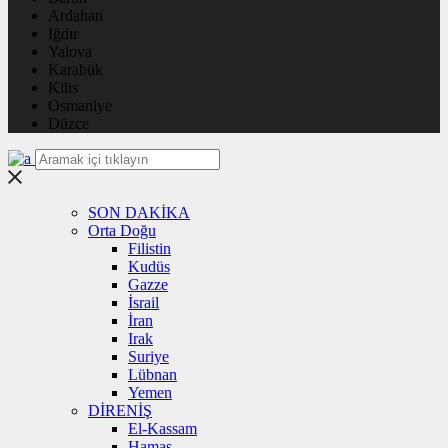
Ardahan
Iğdır
Yalova
Karabük
Kilis
Osmaniye
Düzce
SON DAKİKA
Orta Doğu
Filistin
Kudüs
Gazze
İsrail
İran
Irak
Suriye
Lübnan
Yemen
DİRENİŞ
El-Kassam
Hamas