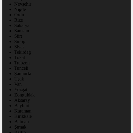
Nevşehir
Niğde
Ordu
Rize
Sakarya
Samsun
Siirt
Sinop
Sivas
Tekirdağ
Tokat
Trabzon
Tunceli
Şanlıurfa
Uşak
Van
Yozgat
Zonguldak
Aksaray
Bayburt
Karaman
Kırıkkale
Batman
Şırnak
Bartın