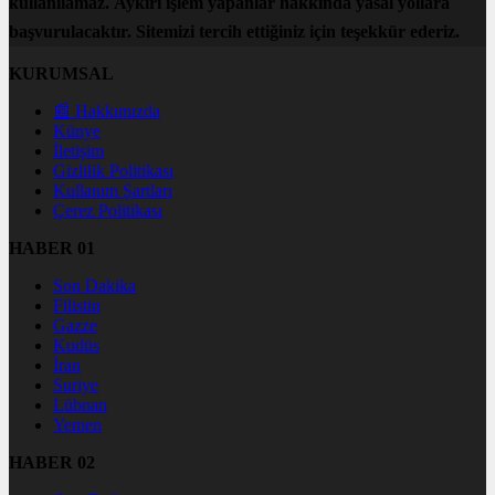
kullanılamaz. Aykırı işlem yapanlar hakkında yasal yollara
başvurulacaktır. Sitemizi tercih ettiğiniz için teşekkür ederiz.
KURUMSAL
📰 Hakkımızda
Künye
İletişim
Gizlilik Politikası
Kullanım Şartları
Çerez Politikası
HABER 01
Son Dakika
Filistin
Gazze
Kudüs
İran
Suriye
Lübnan
Yemen
HABER 02