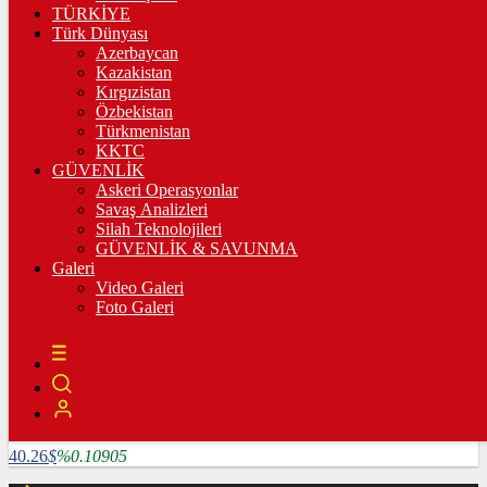
3.335,67
%0,36
TÜRKİYE
Türk Dünyası
BİST100
Azerbaycan
Kazakistan
10.222,02
%-0,03
Kırgızistan
Özbekistan
BİTCOİN
Türkmenistan
KKTC
4782585
฿
%1.64124
GÜVENLİK
Askeri Operasyonlar
LİTECOİN
Savaş Analizleri
Silah Teknolojileri
3909.04
Ł
%5.25507
GÜVENLİK & SAVUNMA
Galeri
ETHEREUM
Video Galeri
Foto Galeri
127024
Ξ
%6.0715
RİPPLE
118.86
%2.16847
TETHER
40.26
$
%0.10905