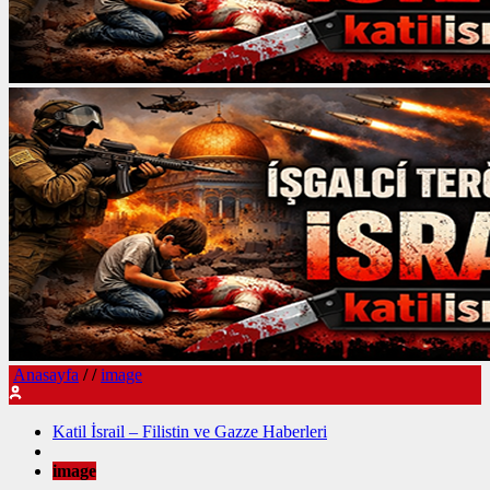
Anasayfa
/
/
image
Katil İsrail – Filistin ve Gazze Haberleri
image