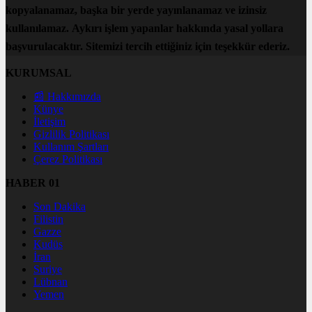
kopyalanamaz, başka bir yerde yayınlanamaz ve izinsiz
kullanılamaz. Aykırı işlem yapanlar hakkında yasal yollara
başvurulacaktır. Sitemizi tercih ettiğiniz için teşekkür ederiz.
KURUMSAL
📰 Hakkımızda
Künye
İletişim
Gizlilik Politikası
Kullanım Şartları
Çerez Politikası
HABER 01
Son Dakika
Filistin
Gazze
Kudüs
İran
Suriye
Lübnan
Yemen