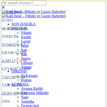
DOLAR
40,2592
$
% 0.13
EURO
SON DAKİKA
46,7280
Orta Doğu
€
% 0.07
Filistin
STERLİN
Kudüs
Gazze
53,9463
£
% 0.2
İsrail
İran
GRAM ALTIN
Irak
Suriye
4.309,12
%-0,18
Lübnan
Yemen
ÇEYREK ALTIN
DİRENİŞ
El-Kassam
7.021,00
%0,34
Hamas
KÜRESEL
TAM ALTIN
Avrupa Birliği
Birleşmiş Milletler
28.001,00
%0,34
Nato
ONS
Amerika
Destekçileri