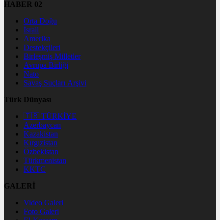
HABER 02
Orta Doğu
İsrail
Amerika
Destekçileri
Birleşmiş Milletler
Avrupa Birliği
Nato
Savaş Suçları Arşivi
Türk Dünyası
🇹🇷 TÜRKİYE
Azerbaycan
Kazakistan
Kırgızistan
Özbekistan
Türkmenistan
KKTC
GALERİ
Video Galeri
Foto Galeri