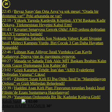
22:45
/
Beyaz Saray’dan Orta Asya’ya şok mesaj: “Orada bir
dostunuz var!” Peki arkasında ne var?
22:10
/
Yüksek Yargıda Kardeşlik Köprüsü: AYM Başkanı Kadir
Özkaya, Türkmenistan Heyetini Kabul Ettti!
01:43
/
Kıyamet Senaryosu Gerçek Oldu! ABD ordusu doğrudan
İRAN’I vurmaya başladı!
00:10
/
İnsanlığın Sığındığı Son Noktada Vahşet: Katil Siyonist
İsrail Mülteci Kampını Vurdu, Biri Çocuk 3 Can Daha Hayattan
Koparıldı!
22:46
/
Lübnan Kan Ağlıyor: İsrail Vurdukça Can Kaybı
Katlanıyor, Dünya yine üç maymunu oynuyor.
00:27
/
Masada ve Sahada Türk Aklı: MİT Başkanı İbrahim Kalın
Kritik Gazze Diplomasisi İçin Kahire’de!
23:02
/
Gözü Karartan Tehdit: İran’dan “ABD Eyaletlerini
Doğrudan Vururuz” Çıkışı!
21:05
/
Zihinlere Sızan Kirli El İfşa Oldu: İsrail’in “Manipülasyon
Ordusu” ve Gizli Müfredatı Belgelendi!
22:39
/
Haddini Aşan Kirli Plan: Firavunun torunları İşgalci İsrail
Filistin’de Ezanı Susturmaya Hazırlanıyor!
00:29
/
Yunanistan Ordusunda Bir İlk: Kadınlar Kışlaya Girdi!
Sabah
Vakti
02:00
Ankara
HAFİF YAĞMUR
30°