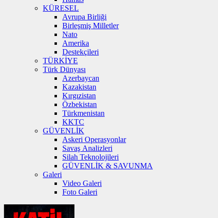
KÜRESEL
Avrupa Birliği
Birleşmiş Milletler
Nato
Amerika
Destekçileri
TÜRKİYE
Türk Dünyası
Azerbaycan
Kazakistan
Kırgızistan
Özbekistan
Türkmenistan
KKTC
GÜVENLİK
Askeri Operasyonlar
Savaş Analizleri
Silah Teknolojileri
GÜVENLİK & SAVUNMA
Galeri
Video Galeri
Foto Galeri