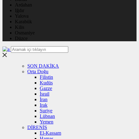
Ardahan
Iğdır
Yalova
Karabük
Kilis
Osmaniye
Düzce
SON DAKİKA
Orta Doğu
Filistin
Kudüs
Gazze
İsrail
İran
Irak
Suriye
Lübnan
Yemen
DİRENİŞ
El-Kassam
Hamas