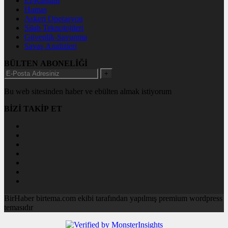
El-Kassam
Hamas
Askeri Operasyon
Silah Teknolojileri
Güvenlik-Savunma
Savaş Analizleri
BÜLTEN ABONELİĞİ
+
Bu web sitesinden haber ve ebülten almak istiyorum
BİZİ TAKİP ET
BirHaber birtema.com ekibi tarafından yapılmış premium wordpress
temasıdır