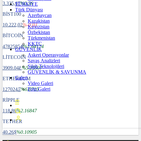
3.335,67
%0,36
TÜRKİYE
Türk Dünyası
BİST100
Azerbaycan
Kazakistan
10.222,02
%-0,03
Kırgızistan
Özbekistan
BİTCOİN
Türkmenistan
KKTC
4782585
฿
%1.64124
GÜVENLİK
Askeri Operasyonlar
LİTECOİN
Savaş Analizleri
Silah Teknolojileri
3909.04
Ł
%5.25507
GÜVENLİK & SAVUNMA
Galeri
ETHEREUM
Video Galeri
Foto Galeri
127024
Ξ
%6.0715
RİPPLE
118.86
%2.16847
TETHER
40.26
$
%0.10905