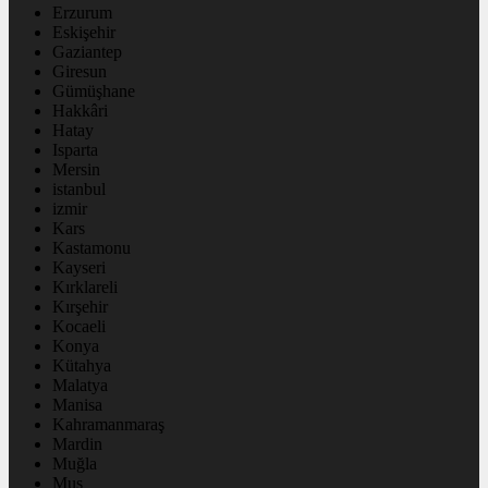
Erzurum
Eskişehir
Gaziantep
Giresun
Gümüşhane
Hakkâri
Hatay
Isparta
Mersin
istanbul
izmir
Kars
Kastamonu
Kayseri
Kırklareli
Kırşehir
Kocaeli
Konya
Kütahya
Malatya
Manisa
Kahramanmaraş
Mardin
Muğla
Muş