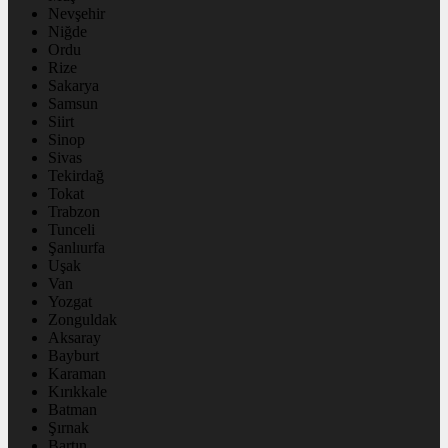
Nevşehir
Niğde
Ordu
Rize
Sakarya
Samsun
Siirt
Sinop
Sivas
Tekirdağ
Tokat
Trabzon
Tunceli
Şanlıurfa
Uşak
Van
Yozgat
Zonguldak
Aksaray
Bayburt
Karaman
Kırıkkale
Batman
Şırnak
Bartın