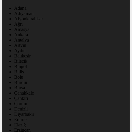
Adana
Adıyaman
Afyonkarahisar
Ağrı
Amasya
Ankara
Antalya
Artvin
Aydın
Balıkesir
Bilecik
Bingöl
Bitlis
Bolu
Burdur
Bursa
Çanakkale
Çankırı
Çorum
Denizli
Diyarbakır
Edirne
Elazığ
Erzincan