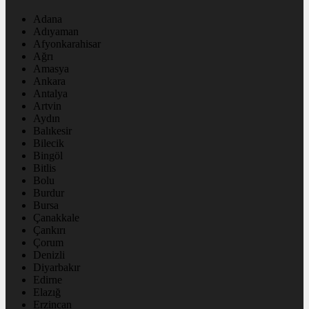
Adana
Adıyaman
Afyonkarahisar
Ağrı
Amasya
Ankara
Antalya
Artvin
Aydın
Balıkesir
Bilecik
Bingöl
Bitlis
Bolu
Burdur
Bursa
Çanakkale
Çankırı
Çorum
Denizli
Diyarbakır
Edirne
Elazığ
Erzincan