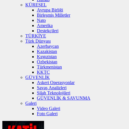
KÜRESEL
Avrupa Birliği
Birleşmiş Milletler
Nato
Amerika
Destekçileri
TÜRKİYE
Türk Dünyası
Azerbaycan
Kazakistan
Kırgızistan
Özbekistan
Türkmenistan
KKTC
GÜVENLİK
Askeri Operasyonlar
Savaş Analizleri
Silah Teknolojileri
GÜVENLİK & SAVUNMA
Galeri
Video Galeri
Foto Galeri