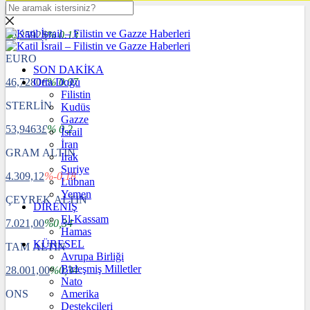
DOLAR
40,2592
$
% 0.13
EURO
SON DAKİKA
46,7280
Orta Doğu
€
% 0.07
Filistin
STERLİN
Kudüs
Gazze
53,9463
£
% 0.2
İsrail
İran
GRAM ALTIN
Irak
Suriye
4.309,12
%-0,18
Lübnan
Yemen
ÇEYREK ALTIN
DİRENİŞ
El-Kassam
7.021,00
%0,34
Hamas
KÜRESEL
TAM ALTIN
Avrupa Birliği
Birleşmiş Milletler
28.001,00
%0,34
Nato
ONS
Amerika
Destekçileri