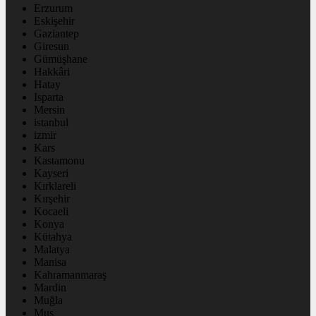
Erzurum
Eskişehir
Gaziantep
Giresun
Gümüşhane
Hakkâri
Hatay
Isparta
Mersin
istanbul
izmir
Kars
Kastamonu
Kayseri
Kırklareli
Kırşehir
Kocaeli
Konya
Kütahya
Malatya
Manisa
Kahramanmaraş
Mardin
Muğla
Muş