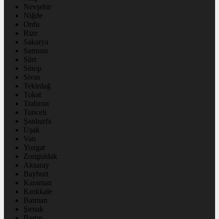
Nevşehir
Niğde
Ordu
Rize
Sakarya
Samsun
Siirt
Sinop
Sivas
Tekirdağ
Tokat
Trabzon
Tunceli
Şanlıurfa
Uşak
Van
Yozgat
Zonguldak
Aksaray
Bayburt
Karaman
Kırıkkale
Batman
Şırnak
Bartın