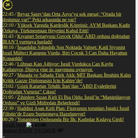
22:45
/
Beyaz Saray’dan Orta Asya’ya şok mesaj: “Orada bir
dostunuz var!” Peki arkasında ne var?
22:10
/
Yüksek Yargıda Kardeşlik Köprüsü: AYM Başkanı Kadir
Özkaya, Türkmenistan Heyetini Kabul Ettti!
01:43
/
Kıyamet Senaryosu Gerçek Oldu! ABD ordusu doğrudan
İRAN’I vurmaya başladı!
00:10
/
İnsanlığın Sığındığı Son Noktada Vahşet: Katil Siyonist
İsrail Mülteci Kampını Vurdu, Biri Çocuk 3 Can Daha Hayattan
Koparıldı!
22:46
/
Lübnan Kan Ağlıyor: İsrail Vurdukça Can Kaybı
Katlanıyor, Dünya yine üç maymunu oynuyor.
00:27
/
Masada ve Sahada Türk Aklı: MİT Başkanı İbrahim Kalın
Kritik Gazze Diplomasisi İçin Kahire’de!
23:02
/
Gözü Karartan Tehdit: İran’dan “ABD Eyaletlerini
Doğrudan Vururuz” Çıkışı!
21:05
/
Zihinlere Sızan Kirli El İfşa Oldu: İsrail’in “Manipülasyon
Ordusu” ve Gizli Müfredatı Belgelendi!
22:39
/
Haddini Aşan Kirli Plan: Firavunun torunları İşgalci İsrail
Filistin’de Ezanı Susturmaya Hazırlanıyor!
00:29
/
Yunanistan Ordusunda Bir İlk: Kadınlar Kışlaya Girdi!
Sabah
Vakti
02:00
Ankara
HAFİF YAĞMUR
30°