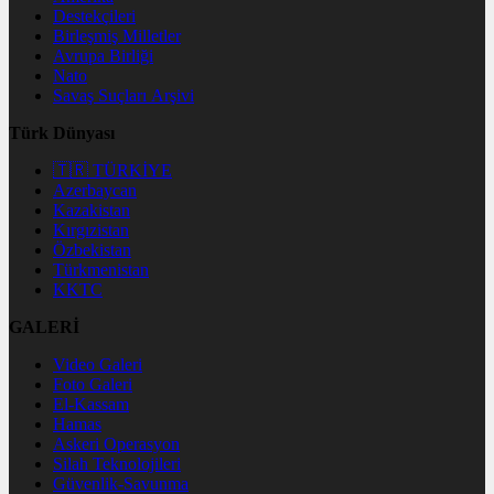
Destekçileri
Birleşmiş Milletler
Avrupa Birliği
Nato
Savaş Suçları Arşivi
Türk Dünyası
🇹🇷 TÜRKİYE
Azerbaycan
Kazakistan
Kırgızistan
Özbekistan
Türkmenistan
KKTC
GALERİ
Video Galeri
Foto Galeri
El-Kassam
Hamas
Askeri Operasyon
Silah Teknolojileri
Güvenlik-Savunma