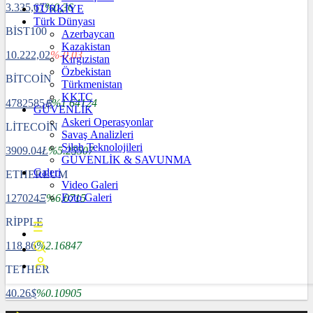
3.335,67
%0,36
TÜRKİYE
Türk Dünyası
BİST100
Azerbaycan
Kazakistan
10.222,02
%-0,03
Kırgızistan
Özbekistan
BİTCOİN
Türkmenistan
KKTC
4782585
฿
%1.64124
GÜVENLİK
Askeri Operasyonlar
LİTECOİN
Savaş Analizleri
Silah Teknolojileri
3909.04
Ł
%5.25507
GÜVENLİK & SAVUNMA
Galeri
ETHEREUM
Video Galeri
Foto Galeri
127024
Ξ
%6.0715
RİPPLE
118.86
%2.16847
TETHER
40.26
$
%0.10905