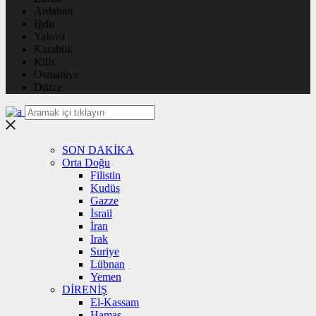
Ardahan
Iğdır
Yalova
Karabük
Kilis
Osmaniye
Düzce
SON DAKİKA
Orta Doğu
Filistin
Kudüs
Gazze
İsrail
İran
Irak
Suriye
Lübnan
Yemen
DİRENİŞ
El-Kassam
Hamas