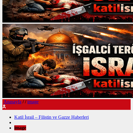
Anasayfa
/
/
image
Katil İsrail – Filistin ve Gazze Haberleri
image