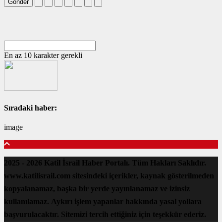
Gönder
En az 10 karakter gerekli
Sıradaki haber:
image
2025 - 2026 Katil İsrail Haber Portalı. Tüm Hakları Saklıdır.
www.katilisrail.com sitesindeki içerikler, kaynak gösterilmeden
kopyalanamaz, başka bir yerde yayınlanamaz ve izinsiz
kullanılamaz. Aykırı işlem yapanlar hakkında yasal yollara
başvurulacaktır. Sitemizi tercih ettiğiniz için teşekkür ederiz.