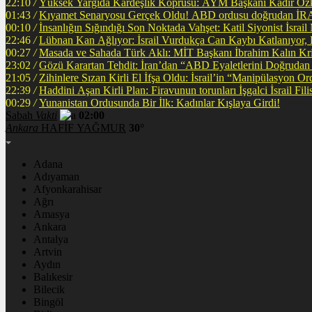
22:10
/
Yüksek Yargıda Kardeşlik Köprüsü: AYM Başkanı Kadir Özka
01:43
/
Kıyamet Senaryosu Gerçek Oldu! ABD ordusu
00:10
/
İnsanlığın Sığındığı Son Noktada Vahşet: Katil Siyonist İsra
22:46
/
Lübnan Kan Ağlıyor: İsrail Vurdukça Can Kaybı Katlanıyor
00:27
/
Masada ve Sahada Türk Aklı: MİT Başkanı İbrahim Kalın Krit
23:02
/
Gözü Karartan Tehdit: İran’dan “ABD Eyaletlerini Doğrudan 
21:05
/
Zihinlere Sızan Kirli El İfşa Oldu: İsrail’in “Manipülasyon O
22:39
/
Haddini A
00:29
/
Yunanistan Ordusunda Bir İlk: Kadınlar Kışlaya Girdi!
Sabah
Vakti
02:00
Ankara
HAFİF YAĞMUR
30°
Adana
Adıyaman
Afyonkarahisar
Ağrı
Amasya
Ankara
Antalya
Artvin
Aydın
Balıkesir
Bilecik
Bingöl