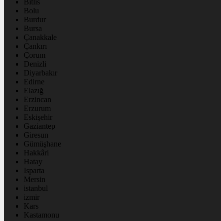
Bitlis
Bolu
Burdur
Bursa
Çanakkale
Çankırı
Çorum
Denizli
Diyarbakır
Edirne
Elazığ
Erzincan
Erzurum
Eskişehir
Gaziantep
Giresun
Gümüşhane
Hakkâri
Hatay
Isparta
Mersin
istanbul
izmir
Kars
Kastamonu