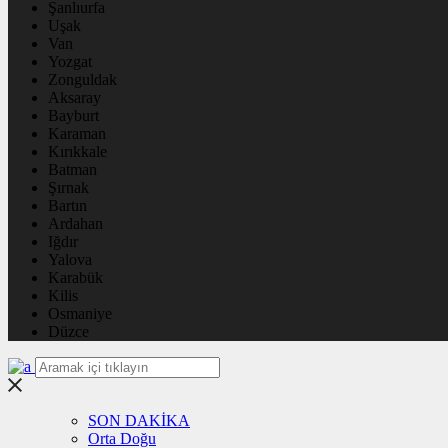
Şanlıurfa
Uşak
Van
Yozgat
Zonguldak
Aksaray
Bayburt
Karaman
Kırıkkale
Batman
Şırnak
Bartın
Ardahan
Iğdır
Yalova
Karabük
Kilis
Osmaniye
Düzce
SON DAKİKA
Orta Doğu