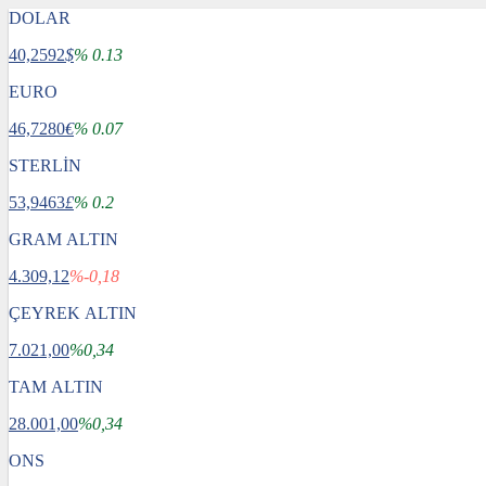
DOLAR
40,2592
$
% 0.13
EURO
46,7280
€
% 0.07
STERLİN
53,9463
£
% 0.2
GRAM ALTIN
4.309,12
%-0,18
ÇEYREK ALTIN
7.021,00
%0,34
TAM ALTIN
28.001,00
%0,34
ONS