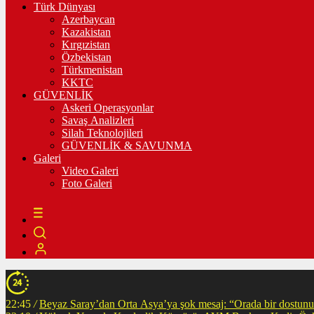
Türk Dünyası
Azerbaycan
Kazakistan
Kırgızistan
Özbekistan
Türkmenistan
KKTC
GÜVENLİK
Askeri Operasyonlar
Savaş Analizleri
Silah Teknolojileri
GÜVENLİK & SAVUNMA
Galeri
Video Galeri
Foto Galeri
22:45
/
Beyaz Saray’dan Orta Asya’ya şok mesaj: “Orada bir dostunuz