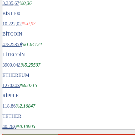
3.335,67
%0,36
BİST100
10.222,02
%-0,03
BİTCOİN
4782585
฿
%1.64124
LİTECOİN
3909.04
Ł
%5.25507
ETHEREUM
127024
Ξ
%6.0715
RİPPLE
118.86
%2.16847
TETHER
40.26
$
%0.10905