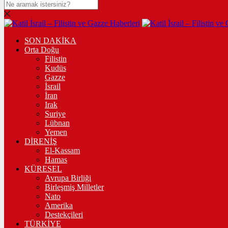
SON DAKİKA
Orta Doğu
Filistin
Kudüs
Gazze
İsrail
İran
Irak
Suriye
Lübnan
Yemen
DİRENİŞ
El-Kassam
Hamas
KÜRESEL
Avrupa Birliği
Birleşmiş Milletler
Nato
Amerika
Destekçileri
TÜRKİYE