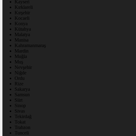
Kayseri
Kırklareli
Kırşehir
Kocaeli
Konya
Kütahya
Malatya
Manisa
Kahramanmaraş
Mardin
Muğla
Muş
Nevşehir
Niğde
Ordu
Rize
Sakarya
Samsun
Siirt
Sinop
Sivas
Tekirdağ
Tokat
Trabzon
Tunceli