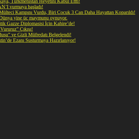
ya, Türkmenistan Heyetini Kabul Ettti!
 doğrudan İRAN’I vurmaya başladı!
il Mülteci Kampını Vurdu, Biri Çocuk 3 Can Daha Hayattan Koparıldı!
, Dünya yine üç maymunu oynuyor.
ik Gazze Diplomasisi İçin Kahire’de!
Vururuz” Çıkışı!
rdusu” ve Gizli Müfredatı Belgelendi!
şan Kirli Plan: Firavunun torunları İşgalci İsrail Filistin’de Ezanı Susturmaya Hazırlanıyor!