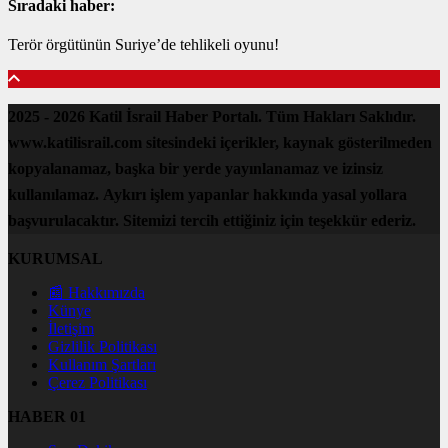
Sıradaki haber:
Terör örgütünün Suriye’de tehlikeli oyunu!
2025 - 2026 Katil İsrail Haber Portalı. Tüm Hakları Saklıdır.
www.katilisrail.com sitesindeki içerikler, kaynak gösterilmeden
kopyalanamaz, başka bir yerde yayınlanamaz ve izinsiz
kullanılamaz. Aykırı işlem yapanlar hakkında yasal yollara
başvurulacaktır. Sitemizi tercih ettiğiniz için teşekkür ederiz.
KURUMSAL
📰 Hakkımızda
Künye
İletişim
Gizlilik Politikası
Kullanım Şartları
Çerez Politikası
HABER 01