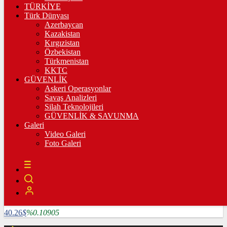
3.335,67
%0,36
TÜRKİYE
Türk Dünyası
BİST100
Azerbaycan
Kazakistan
10.222,02
%-0,03
Kırgızistan
Özbekistan
BİTCOİN
Türkmenistan
KKTC
4782585
฿
%1.64124
GÜVENLİK
Askeri Operasyonlar
LİTECOİN
Savaş Analizleri
Silah Teknolojileri
3909.04
Ł
%5.25507
GÜVENLİK & SAVUNMA
Galeri
ETHEREUM
Video Galeri
Foto Galeri
127024
Ξ
%6.0715
RİPPLE
118.86
%2.16847
TETHER
40.26
$
%0.10905