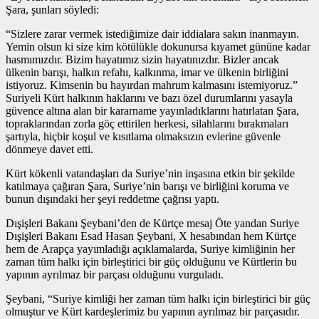
Şara, şunları söyledi:
“Sizlere zarar vermek istediğimize dair iddialara sakın inanmayın.
Yemin olsun ki size kim kötülükle dokunursa kıyamet gününe kadar
hasmımızdır. Bizim hayatımız sizin hayatınızdır. Bizler ancak
ülkenin barışı, halkın refahı, kalkınma, imar ve ülkenin birliğini
istiyoruz. Kimsenin bu hayırdan mahrum kalmasını istemiyoruz.”
Suriyeli Kürt halkının haklarını ve bazı özel durumlarını yasayla
güvence altına alan bir kararname yayınladıklarını hatırlatan Şara,
topraklarından zorla göç ettirilen herkesi, silahlarını bırakmaları
şartıyla, hiçbir koşul ve kısıtlama olmaksızın evlerine güvenle
dönmeye davet etti.
Kürt kökenli vatandaşları da Suriye’nin inşasına etkin bir şekilde
katılmaya çağıran Şara, Suriye’nin barışı ve birliğini koruma ve
bunun dışındaki her şeyi reddetme çağrısı yaptı.
Dışişleri Bakanı Şeybani’den de Kürtçe mesaj Öte yandan Suriye
Dışişleri Bakanı Esad Hasan Şeybani, X hesabından hem Kürtçe
hem de Arapça yayımladığı açıklamalarda, Suriye kimliğinin her
zaman tüm halkı için birleştirici bir güç olduğunu ve Kürtlerin bu
yapının ayrılmaz bir parçası olduğunu vurguladı.
Şeybani, “Suriye kimliği her zaman tüm halkı için birleştirici bir güç
olmuştur ve Kürt kardeşlerimiz bu yapının ayrılmaz bir parçasıdır.