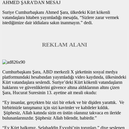
AHMED ŞARA’DAN MESAJ
Suriye Cumhurbaşkanı Ahmed Şara, ülkedeki Kürt kökenli
vatandaşlara hitaben yayımladığı mesajda, “Sizlere zarar vermek
istediğimize dair iddialara sakın inanmayın.” dedi.
REKLAM ALANI
Cumhurbaşkanı Şara, ABD merkezli X şirketinin sosyal medya
platformundaki hesabından yayımladığı video kaydında, ülkesindeki
Kürt vatandaşlara seslendi. Suriye’deki Kürt kökenli vatandaşların
haklarını ve güvenliklerini güvence altına aldıklarının altını çizen
Şara, Hucurat Suresinin 13. ayetine ait meali okudu:
“Ey insanlar, gerçekten biz sizi bir erkek ve bir dişiden yarattık. Ve
birbirinizle tanışmanız için sizi kavimler ve kabileler kıldık.
Şüphesiz, Allah katında sizin en üstün olanınız takvaca en ileride
bulunanlarınızdır. Şüphesiz Allah bilendir, habirdir.”
“Ey Kürt halkımız, Selahaddin Eyyubi’nin torunları.” diye seslenen