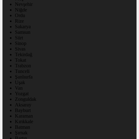
Nevşehir
Niğde
Ordu
Rize
Sakarya
Samsun
Siirt
Sinop
Sivas
Tekirdağ
Tokat
Trabzon
Tunceli
Şanlıurfa
Uşak
Van
Yozgat
Zonguldak
Aksaray
Bayburt
Karaman
Kırıkkale
Batman
Şırnak
Bartın