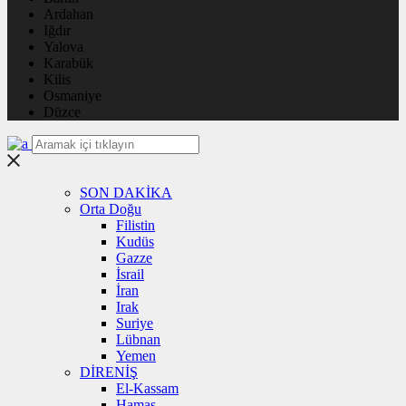
Ardahan
Iğdır
Yalova
Karabük
Kilis
Osmaniye
Düzce
SON DAKİKA
Orta Doğu
Filistin
Kudüs
Gazze
İsrail
İran
Irak
Suriye
Lübnan
Yemen
DİRENİŞ
El-Kassam
Hamas