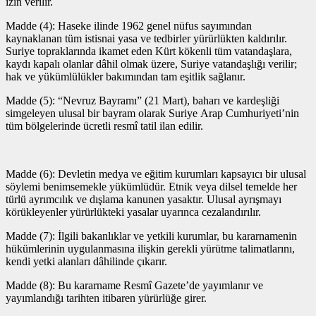
izin verilir.
Madde (4): Haseke ilinde 1962 genel nüfus sayımından
kaynaklanan tüm istisnai yasa ve tedbirler yürürlükten kaldırılır.
Suriye topraklarında ikamet eden Kürt kökenli tüm vatandaşlara,
kaydı kapalı olanlar dâhil olmak üzere, Suriye vatandaşlığı verilir;
hak ve yükümlülükler bakımından tam eşitlik sağlanır.
Madde (5): “Nevruz Bayramı” (21 Mart), baharı ve kardeşliği
simgeleyen ulusal bir bayram olarak Suriye Arap Cumhuriyeti’nin
tüm bölgelerinde ücretli resmî tatil ilan edilir.
Madde (6): Devletin medya ve eğitim kurumları kapsayıcı bir ulusal
söylemi benimsemekle yükümlüdür. Etnik veya dilsel temelde her
türlü ayrımcılık ve dışlama kanunen yasaktır. Ulusal ayrışmayı
körükleyenler yürürlükteki yasalar uyarınca cezalandırılır.
Madde (7): İlgili bakanlıklar ve yetkili kurumlar, bu kararnamenin
hükümlerinin uygulanmasına ilişkin gerekli yürütme talimatlarını,
kendi yetki alanları dâhilinde çıkarır.
Madde (8): Bu kararname Resmî Gazete’de yayımlanır ve
yayımlandığı tarihten itibaren yürürlüğe girer.