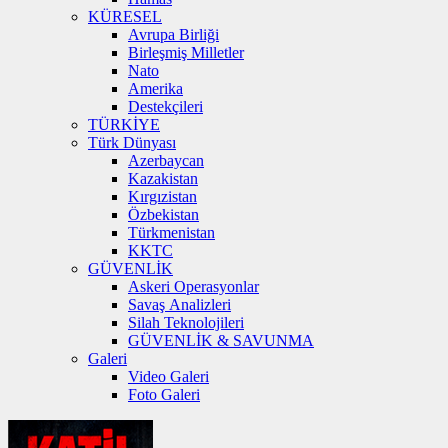
KÜRESEL
Avrupa Birliği
Birleşmiş Milletler
Nato
Amerika
Destekçileri
TÜRKİYE
Türk Dünyası
Azerbaycan
Kazakistan
Kırgızistan
Özbekistan
Türkmenistan
KKTC
GÜVENLİK
Askeri Operasyonlar
Savaş Analizleri
Silah Teknolojileri
GÜVENLİK & SAVUNMA
Galeri
Video Galeri
Foto Galeri