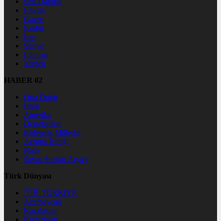
Son Dakika
Filistin
Gazze
Kudüs
İran
Suriye
Lübnan
Yemen
HABER 02
Orta Doğu
İsrail
Amerika
Destekçileri
Birleşmiş Milletler
Avrupa Birliği
Nato
Savaş Suçları Arşivi
Türk Dünyası
🇹🇷 TÜRKİYE
Azerbaycan
Kazakistan
Kırgızistan