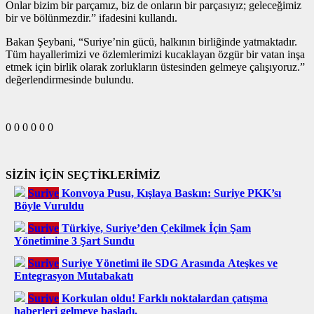
Onlar bizim bir parçamız, biz de onların bir parçasıyız; geleceğimiz
bir ve bölünmezdir.” ifadesini kullandı.
Bakan Şeybani, “Suriye’nin gücü, halkının birliğinde yatmaktadır.
Tüm hayallerimizi ve özlemlerimizi kucaklayan özgür bir vatan inşa
etmek için birlik olarak zorlukların üstesinden gelmeye çalışıyoruz.”
değerlendirmesinde bulundu.
0
0
0
0
0
0
SİZİN İÇİN SEÇTİKLERİMİZ
Suriye
Konvoya Pusu, Kışlaya Baskın: Suriye PKK’sı
Böyle Vuruldu
Suriye
Türkiye, Suriye’den Çekilmek İçin Şam
Yönetimine 3 Şart Sundu
Suriye
Suriye Yönetimi ile SDG Arasında Ateşkes ve
Entegrasyon Mutabakatı
Suriye
Korkulan oldu! Farklı noktalardan çatışma
haberleri gelmeye başladı.