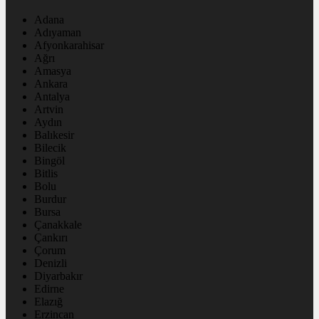
Adana
Adıyaman
Afyonkarahisar
Ağrı
Amasya
Ankara
Antalya
Artvin
Aydın
Balıkesir
Bilecik
Bingöl
Bitlis
Bolu
Burdur
Bursa
Çanakkale
Çankırı
Çorum
Denizli
Diyarbakır
Edirne
Elazığ
Erzincan