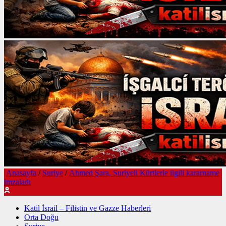
Anasayfa
/
Suriye
/
Ahmed Şara, Suriyeli Kürtlerle ilgili kararname
imzaladı
Katil İsrail – Filistin ve Gazze Haberleri
Orta Doğu