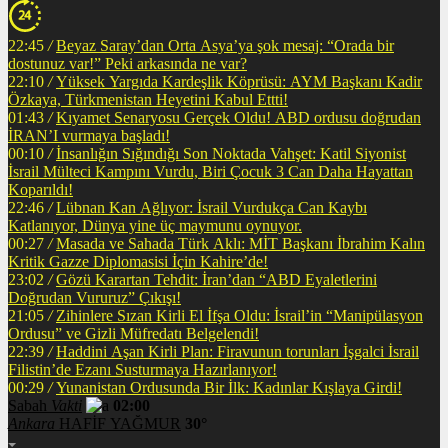
22:45
/
Beyaz Saray’dan Orta Asya’ya şok mesaj: “Orada bir
dostunuz var!” Peki arkasında ne var?
22:10
/
Yüksek Yargıda Kardeşlik Köprüsü: AYM Başkanı Kadir
Özkaya, Türkmenistan Heyetini Kabul Ettti!
01:43
/
Kıyamet Senaryosu Gerçek Oldu! ABD ordusu doğrudan
İRAN’I vurmaya başladı!
00:10
/
İnsanlığın Sığındığı Son Noktada Vahşet: Katil Siyonist
İsrail Mülteci Kampını Vurdu, Biri Çocuk 3 Can Daha Hayattan
Koparıldı!
22:46
/
Lübnan Kan Ağlıyor: İsrail Vurdukça Can Kaybı
Katlanıyor, Dünya yine üç maymunu oynuyor.
00:27
/
Masada ve Sahada Türk Aklı: MİT Başkanı İbrahim Kalın
Kritik Gazze Diplomasisi İçin Kahire’de!
23:02
/
Gözü Karartan Tehdit: İran’dan “ABD Eyaletlerini
Doğrudan Vururuz” Çıkışı!
21:05
/
Zihinlere Sızan Kirli El İfşa Oldu: İsrail’in “Manipülasyon
Ordusu” ve Gizli Müfredatı Belgelendi!
22:39
/
Haddini Aşan Kirli Plan: Firavunun torunları İşgalci İsrail
Filistin’de Ezanı Susturmaya Hazırlanıyor!
00:29
/
Yunanistan Ordusunda Bir İlk: Kadınlar Kışlaya Girdi!
Sabah
Vakti
02:00
Ankara
HAFİF YAĞMUR
30°