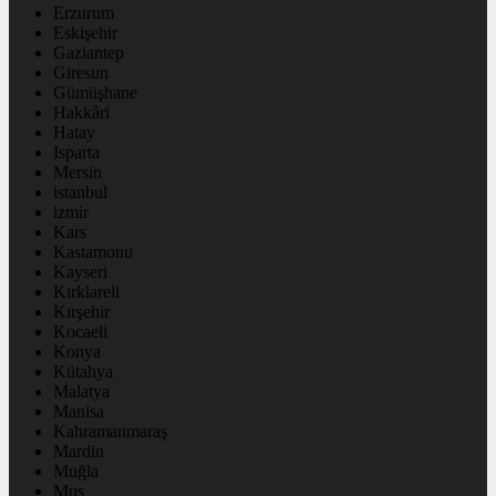
Erzurum
Eskişehir
Gaziantep
Giresun
Gümüşhane
Hakkâri
Hatay
Isparta
Mersin
istanbul
izmir
Kars
Kastamonu
Kayseri
Kırklareli
Kırşehir
Kocaeli
Konya
Kütahya
Malatya
Manisa
Kahramanmaraş
Mardin
Muğla
Muş