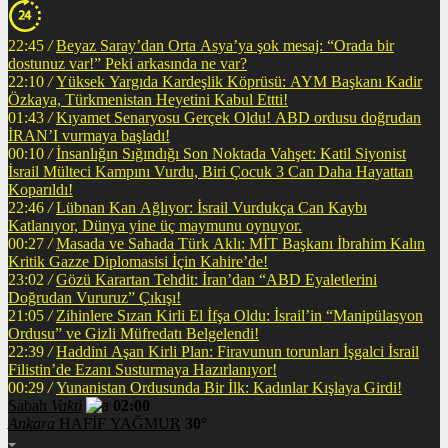
22:45
/
Beyaz Saray’dan Orta Asya’ya şok mesaj: “Orada bir
dostunuz var!” Peki arkasında ne var?
22:10
/
Yüksek Yargıda Kardeşlik Köprüsü: AYM Başkanı Kadir
Özkaya, Türkmenistan Heyetini Kabul Ettti!
01:43
/
Kıyamet Senaryosu Gerçek Oldu! ABD ordusu doğrudan
İRAN’I vurmaya başladı!
00:10
/
İnsanlığın Sığındığı Son Noktada Vahşet: Katil Siyonist
İsrail Mülteci Kampını Vurdu, Biri Çocuk 3 Can Daha Hayattan
Koparıldı!
22:46
/
Lübnan Kan Ağlıyor: İsrail Vurdukça Can Kaybı
Katlanıyor, Dünya yine üç maymunu oynuyor.
00:27
/
Masada ve Sahada Türk Aklı: MİT Başkanı İbrahim Kalın
Kritik Gazze Diplomasisi İçin Kahire’de!
23:02
/
Gözü Karartan Tehdit: İran’dan “ABD Eyaletlerini
Doğrudan Vururuz” Çıkışı!
21:05
/
Zihinlere Sızan Kirli El İfşa Oldu: İsrail’in “Manipülasyon
Ordusu” ve Gizli Müfredatı Belgelendi!
22:39
/
Haddini Aşan Kirli Plan: Firavunun torunları İşgalci İsrail
Filistin’de Ezanı Susturmaya Hazırlanıyor!
00:29
/
Yunanistan Ordusunda Bir İlk: Kadınlar Kışlaya Girdi!
Sabah
Vakti
02:00
Ankara
HAFİF YAĞMUR
30°