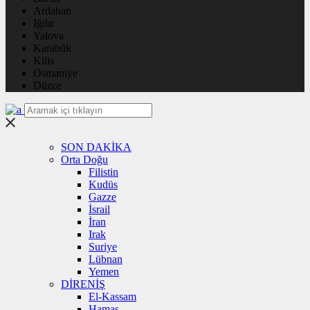
Ardahan
Iğdır
Yalova
Karabük
Kilis
Osmaniye
Düzce
SON DAKİKA
Orta Doğu
Filistin
Kudüs
Gazze
İsrail
İran
Irak
Suriye
Lübnan
Yemen
DİRENİŞ
El-Kassam
Hamas