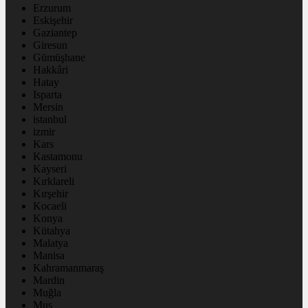
Erzurum
Eskişehir
Gaziantep
Giresun
Gümüşhane
Hakkâri
Hatay
Isparta
Mersin
istanbul
izmir
Kars
Kastamonu
Kayseri
Kırklareli
Kırşehir
Kocaeli
Konya
Kütahya
Malatya
Manisa
Kahramanmaraş
Mardin
Muğla
Muş