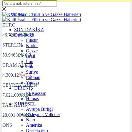
DOLAR
40,2592
$
% 0.13
EURO
SON DAKİKA
46,7280
Orta Doğu
€
% 0.07
Filistin
STERLİN
Kudüs
Gazze
53,9463
£
% 0.2
İsrail
İran
GRAM ALTIN
Irak
Suriye
4.309,12
%-0,18
Lübnan
Yemen
ÇEYREK ALTIN
DİRENİŞ
El-Kassam
7.021,00
%0,34
Hamas
KÜRESEL
TAM ALTIN
Avrupa Birliği
Birleşmiş Milletler
28.001,00
%0,34
Nato
ONS
Amerika
Destekçileri