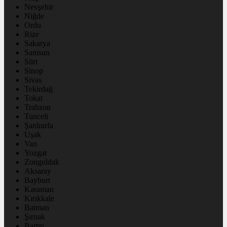
Nevşehir
Niğde
Ordu
Rize
Sakarya
Samsun
Siirt
Sinop
Sivas
Tekirdağ
Tokat
Trabzon
Tunceli
Şanlıurfa
Uşak
Van
Yozgat
Zonguldak
Aksaray
Bayburt
Karaman
Kırıkkale
Batman
Şırnak
Bartın