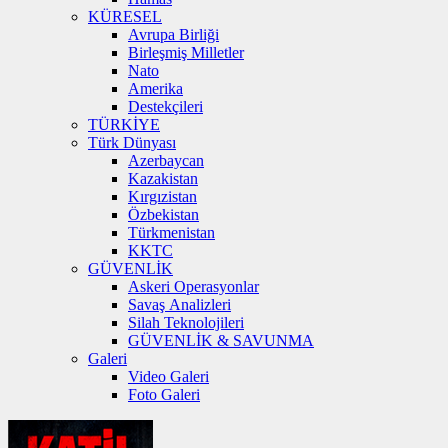
KÜRESEL
Avrupa Birliği
Birleşmiş Milletler
Nato
Amerika
Destekçileri
TÜRKİYE
Türk Dünyası
Azerbaycan
Kazakistan
Kırgızistan
Özbekistan
Türkmenistan
KKTC
GÜVENLİK
Askeri Operasyonlar
Savaş Analizleri
Silah Teknolojileri
GÜVENLİK & SAVUNMA
Galeri
Video Galeri
Foto Galeri