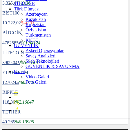
3.335,67
%0,36
TÜRKİYE
Türk Dünyası
BİST100
Azerbaycan
Kazakistan
10.222,02
%-0,03
Kırgızistan
Özbekistan
BİTCOİN
Türkmenistan
KKTC
4782585
฿
%1.64124
GÜVENLİK
Askeri Operasyonlar
LİTECOİN
Savaş Analizleri
Silah Teknolojileri
3909.04
Ł
%5.25507
GÜVENLİK & SAVUNMA
Galeri
ETHEREUM
Video Galeri
Foto Galeri
127024
Ξ
%6.0715
RİPPLE
118.86
%2.16847
TETHER
40.26
$
%0.10905