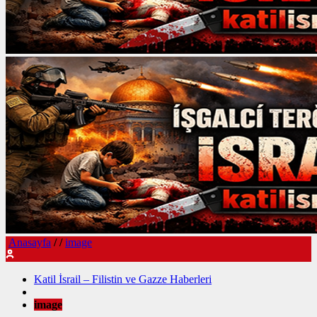
Anasayfa
/
/
image
Katil İsrail – Filistin ve Gazze Haberleri
image