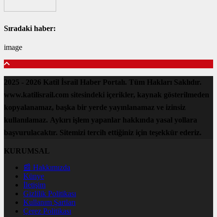
Sıradaki haber:
image
2025 - 2026 Katil İsrail Haber Portalı. Tüm Hakları Saklıdır.
www.katilisrail.com sitesindeki içerikler, kaynak gösterilmeden
kopyalanamaz, başka bir yerde yayınlanamaz ve izinsiz
kullanılamaz. Aykırı işlem yapanlar hakkında yasal yollara
başvurulacaktır. Sitemizi tercih ettiğiniz için teşekkür ederiz.
KURUMSAL
📰 Hakkımızda
Künye
İletişim
Gizlilik Politikası
Kullanım Şartları
Çerez Politikası