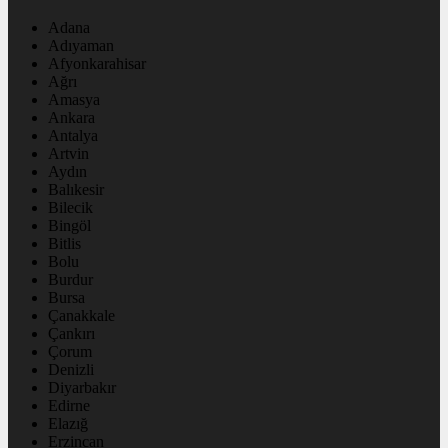
Adana
Adıyaman
Afyonkarahisar
Ağrı
Amasya
Ankara
Antalya
Artvin
Aydın
Balıkesir
Bilecik
Bingöl
Bitlis
Bolu
Burdur
Bursa
Çanakkale
Çankırı
Çorum
Denizli
Diyarbakır
Edirne
Elazığ
Erzincan