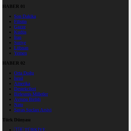
HABER 01
Son Dakika
Filistin
Gazze
Kudüs
İran
Suriye
Lübnan
Yemen
HABER 02
Orta Doğu
İsrail
Amerika
Destekçileri
Birleşmiş Milletler
Avrupa Birliği
Nato
Savaş Suçları Arşivi
Türk Dünyası
🇹🇷 TÜRKİYE