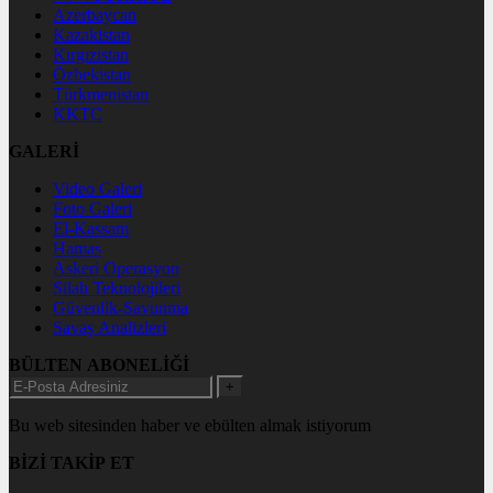
Azerbaycan
Kazakistan
Kırgızistan
Özbekistan
Türkmenistan
KKTC
GALERİ
Video Galeri
Foto Galeri
El-Kassam
Hamas
Askeri Operasyon
Silah Teknolojileri
Güvenlik-Savunma
Savaş Analizleri
BÜLTEN ABONELİĞİ
+
Bu web sitesinden haber ve ebülten almak istiyorum
BİZİ TAKİP ET