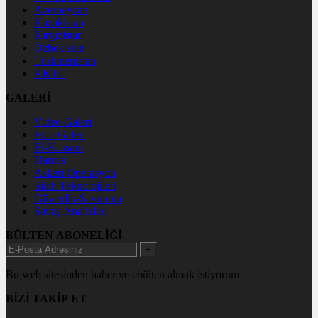
Azerbaycan
Kazakistan
Kırgızistan
Özbekistan
Türkmenistan
KKTC
GALERİ
Video Galeri
Foto Galeri
El-Kassam
Hamas
Askeri Operasyon
Silah Teknolojileri
Güvenlik-Savunma
Savaş Analizleri
BÜLTEN ABONELİĞİ
+
Bu web sitesinden haber ve ebülten almak istiyorum
BİZİ TAKİP ET