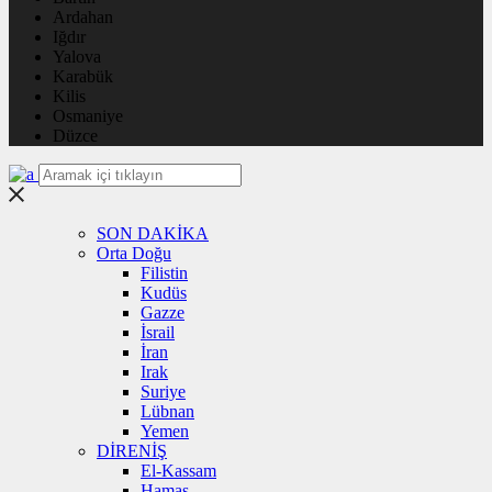
Ardahan
Iğdır
Yalova
Karabük
Kilis
Osmaniye
Düzce
SON DAKİKA
Orta Doğu
Filistin
Kudüs
Gazze
İsrail
İran
Irak
Suriye
Lübnan
Yemen
DİRENİŞ
El-Kassam
Hamas