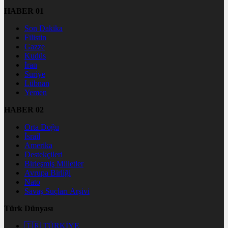
HABER 01
Son Dakika
Filistin
Gazze
Kudüs
İran
Suriye
Lübnan
Yemen
HABER 02
Orta Doğu
İsrail
Amerika
Destekçileri
Birleşmiş Milletler
Avrupa Birliği
Nato
Savaş Suçları Arşivi
Türk Dünyası
🇹🇷 TÜRKİYE