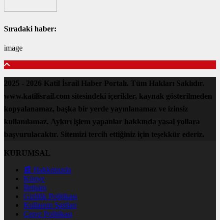
Sıradaki haber:
image
2025 - 2026 Katil İsrail Haber Portalı. Tüm Hakları Saklıdır.
www.katilisrail.com sitesindeki içerikler, kaynak gösterilmeden
kopyalanamaz, başka bir yerde yayınlanamaz ve izinsiz
kullanılamaz. Aykırı işlem yapanlar hakkında yasal yollara
başvurulacaktır. Sitemizi tercih ettiğiniz için teşekkür ederiz.
KURUMSAL
📰 Hakkımızda
Künye
İletişim
Gizlilik Politikası
Kullanım Şartları
Çerez Politikası