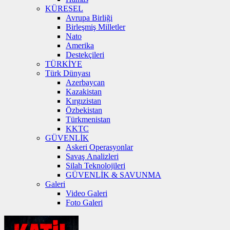
KÜRESEL
Avrupa Birliği
Birleşmiş Milletler
Nato
Amerika
Destekçileri
TÜRKİYE
Türk Dünyası
Azerbaycan
Kazakistan
Kırgızistan
Özbekistan
Türkmenistan
KKTC
GÜVENLİK
Askeri Operasyonlar
Savaş Analizleri
Silah Teknolojileri
GÜVENLİK & SAVUNMA
Galeri
Video Galeri
Foto Galeri