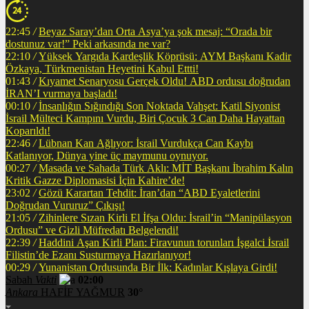
22:45
/
Beyaz Saray’dan Orta Asya’ya şok mesaj: “Orada bir
dostunuz var!” Peki arkasında ne var?
22:10
/
Yüksek Yargıda Kardeşlik Köprüsü: AYM Başkanı Kadir
Özkaya, Türkmenistan Heyetini Kabul Ettti!
01:43
/
Kıyamet Senaryosu Gerçek Oldu! ABD ordusu doğrudan
İRAN’I vurmaya başladı!
00:10
/
İnsanlığın Sığındığı Son Noktada Vahşet: Katil Siyonist
İsrail Mülteci Kampını Vurdu, Biri Çocuk 3 Can Daha Hayattan
Koparıldı!
22:46
/
Lübnan Kan Ağlıyor: İsrail Vurdukça Can Kaybı
Katlanıyor, Dünya yine üç maymunu oynuyor.
00:27
/
Masada ve Sahada Türk Aklı: MİT Başkanı İbrahim Kalın
Kritik Gazze Diplomasisi İçin Kahire’de!
23:02
/
Gözü Karartan Tehdit: İran’dan “ABD Eyaletlerini
Doğrudan Vururuz” Çıkışı!
21:05
/
Zihinlere Sızan Kirli El İfşa Oldu: İsrail’in “Manipülasyon
Ordusu” ve Gizli Müfredatı Belgelendi!
22:39
/
Haddini Aşan Kirli Plan: Firavunun torunları İşgalci İsrail
Filistin’de Ezanı Susturmaya Hazırlanıyor!
00:29
/
Yunanistan Ordusunda Bir İlk: Kadınlar Kışlaya Girdi!
Sabah
Vakti
02:00
Ankara
HAFİF YAĞMUR
30°