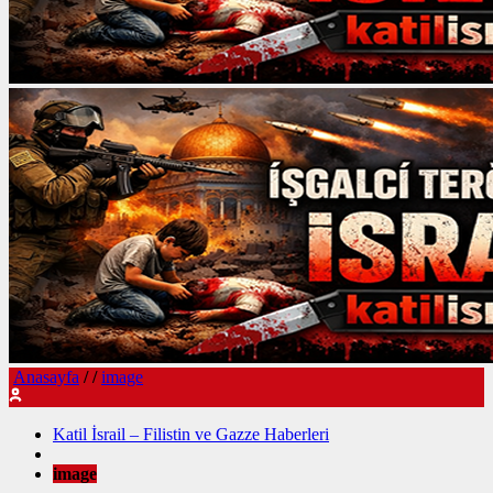
Anasayfa
/
/
image
Katil İsrail – Filistin ve Gazze Haberleri
image