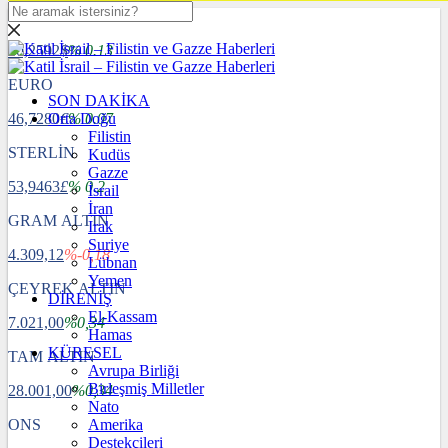
DOLAR
40,2592
$
% 0.13
EURO
SON DAKİKA
46,7280
Orta Doğu
€
% 0.07
Filistin
STERLİN
Kudüs
Gazze
53,9463
£
% 0.2
İsrail
İran
GRAM ALTIN
Irak
Suriye
4.309,12
%-0,18
Lübnan
Yemen
ÇEYREK ALTIN
DİRENİŞ
El-Kassam
7.021,00
%0,34
Hamas
KÜRESEL
TAM ALTIN
Avrupa Birliği
Birleşmiş Milletler
28.001,00
%0,34
Nato
ONS
Amerika
Destekçileri