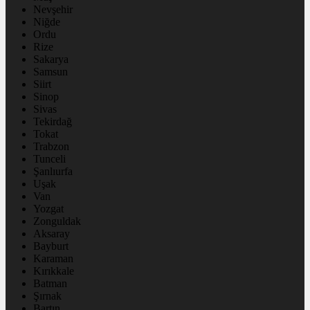
Nevşehir
Niğde
Ordu
Rize
Sakarya
Samsun
Siirt
Sinop
Sivas
Tekirdağ
Tokat
Trabzon
Tunceli
Şanlıurfa
Uşak
Van
Yozgat
Zonguldak
Aksaray
Bayburt
Karaman
Kırıkkale
Batman
Şırnak
Bartın