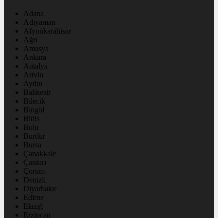
Adana
Adıyaman
Afyonkarahisar
Ağrı
Amasya
Ankara
Antalya
Artvin
Aydın
Balıkesir
Bilecik
Bingöl
Bitlis
Bolu
Burdur
Bursa
Çanakkale
Çankırı
Çorum
Denizli
Diyarbakır
Edirne
Elazığ
Erzincan