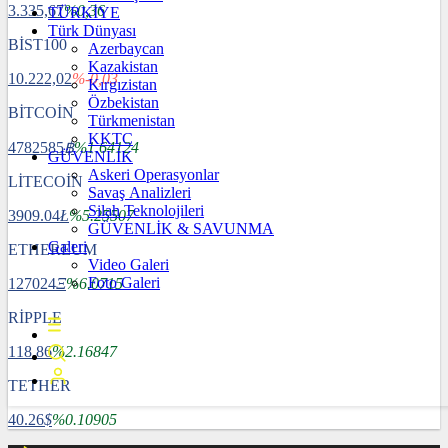
3.335,67
%0,36
TÜRKİYE
Türk Dünyası
BİST100
Azerbaycan
Kazakistan
10.222,02
%-0,03
Kırgızistan
Özbekistan
BİTCOİN
Türkmenistan
KKTC
4782585
฿
%1.64124
GÜVENLİK
Askeri Operasyonlar
LİTECOİN
Savaş Analizleri
Silah Teknolojileri
3909.04
Ł
%5.25507
GÜVENLİK & SAVUNMA
Galeri
ETHEREUM
Video Galeri
Foto Galeri
127024
Ξ
%6.0715
RİPPLE
118.86
%2.16847
TETHER
40.26
$
%0.10905