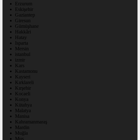
Erzurum
Eskişehir
Gaziantep
Giresun
Gümüşhane
Hakkâri
Hatay
Isparta
Mersin
istanbul
izmir
Kars
Kastamonu
Kayseri
Kırklareli
Kırşehir
Kocaeli
Konya
Kütahya
Malatya
Manisa
Kahramanmaraş
Mardin
Muğla
Muş