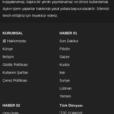
kopyalanamaz, başka bir yerde yayınlanamaz ve izinsiz kullanılamaz.
Aykırı işlem yapanlar hakkında yasal yollara başvurulacaktır. Sitemizi
tercih ettiğiniz için teşekkür ederiz.
KURUMSAL
HABER 01
📰 Hakkımızda
Son Dakika
Künye
Filistin
İletişim
Gazze
Gizlilik Politikası
Kudüs
Kullanım Şartları
İran
Çerez Politikası
Suriye
Lübnan
Yemen
HABER 02
Türk Dünyası
Orta Doğu
🇹🇷 TÜRKİYE