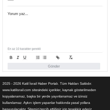
En az 10 karakter gerekli
Gönder
2025 - 2026 Katil İsrail Haber Portalı. Tüm Hakları Saklıdır.
www.katilisrail.com sitesindeki içerikler, kaynak gösterilmeden
kopyalanamaz, başka bir yerde yayınlanamaz ve izinsiz
kullanılamaz. Aykırı işlem yapanlar hakkında yasal yollara
başvurulacaktır. Sitemizi tercih ettiğiniz için teşekkür ederiz.