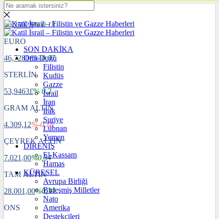
DOLAR
40,2592
$
% 0.13
EURO
SON DAKİKA
46,7280
Orta Doğu
€
% 0.07
Filistin
STERLİN
Kudüs
Gazze
53,9463
£
% 0.2
İsrail
İran
GRAM ALTIN
Irak
Suriye
4.309,12
%-0,18
Lübnan
Yemen
ÇEYREK ALTIN
DİRENİŞ
El-Kassam
7.021,00
%0,34
Hamas
KÜRESEL
TAM ALTIN
Avrupa Birliği
Birleşmiş Milletler
28.001,00
%0,34
Nato
ONS
Amerika
Destekçileri