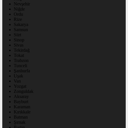
Nevşehir
Niğde
Ordu
Rize
Sakarya
Samsun
Siirt
Sinop
Sivas
Tekirdağ
Tokat
Trabzon
Tunceli
Şanlıurfa
Uşak
Van
Yozgat
Zonguldak
Aksaray
Bayburt
Karaman
Kırıkkale
Batman
Şırnak
Bartın