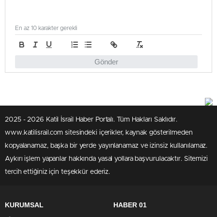
En az 10 karakter gerekli
Gönder
2025 - 2026 Katil İsrail Haber Portalı. Tüm Hakları Saklıdır.
www.katilisrail.com sitesindeki içerikler, kaynak gösterilmeden
kopyalanamaz, başka bir yerde yayınlanamaz ve izinsiz kullanılamaz.
Aykırı işlem yapanlar hakkında yasal yollara başvurulacaktır. Sitemizi
tercih ettiğiniz için teşekkür ederiz.
KURUMSAL
HABER 01