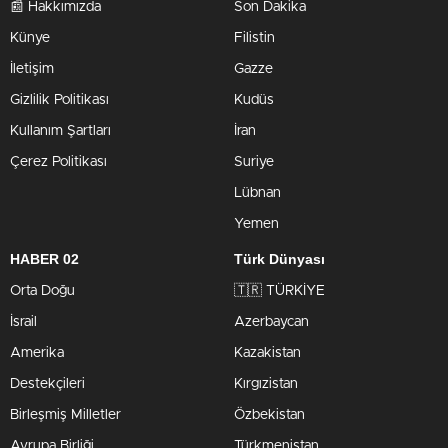
📰 Hakkımızda
Son Dakika
Künye
Filistin
İletişim
Gazze
Gizlilik Politikası
Kudüs
Kullanım Şartları
İran
Çerez Politikası
Suriye
Lübnan
Yemen
HABER 02
Türk Dünyası
Orta Doğu
🇹🇷 TÜRKİYE
İsrail
Azerbaycan
Amerika
Kazakistan
Destekçileri
Kırgızistan
Birleşmiş Milletler
Özbekistan
Avrupa Birliği
Türkmenistan