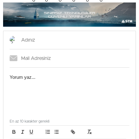
0
0
0
0
0
0
En az 10 karakter gerekli