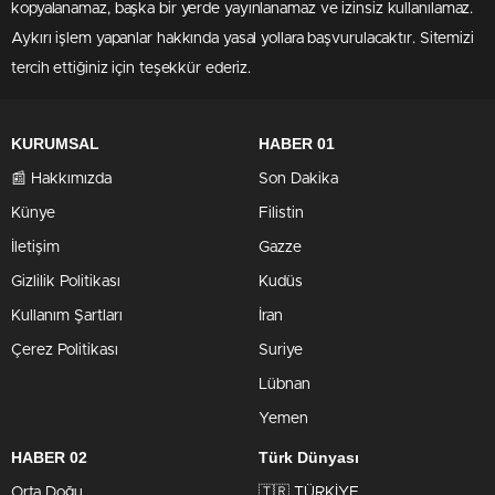
kopyalanamaz, başka bir yerde yayınlanamaz ve izinsiz kullanılamaz.
Aykırı işlem yapanlar hakkında yasal yollara başvurulacaktır. Sitemizi
tercih ettiğiniz için teşekkür ederiz.
KURUMSAL
HABER 01
📰 Hakkımızda
Son Dakika
Künye
Filistin
İletişim
Gazze
Gizlilik Politikası
Kudüs
Kullanım Şartları
İran
Çerez Politikası
Suriye
Lübnan
Yemen
HABER 02
Türk Dünyası
Orta Doğu
🇹🇷 TÜRKİYE