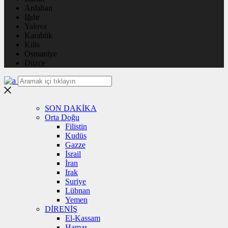
Ardahan
Iğdır
Yalova
Karabük
Kilis
Osmaniye
Düzce
SON DAKİKA
Orta Doğu
Filistin
Kudüs
Gazze
İsrail
İran
Irak
Suriye
Lübnan
Yemen
DİRENİŞ
El-Kassam
Hamas