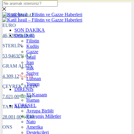
DOLAR
40,2592
$
% 0.13
EURO
SON DAKİKA
46,7280
Orta Doğu
€
% 0.07
Filistin
STERLİN
Kudüs
Gazze
53,9463
£
% 0.2
İsrail
İran
GRAM ALTIN
Irak
Suriye
4.309,12
%-0,18
Lübnan
Yemen
ÇEYREK ALTIN
DİRENİŞ
El-Kassam
7.021,00
%0,34
Hamas
KÜRESEL
TAM ALTIN
Avrupa Birliği
Birleşmiş Milletler
28.001,00
%0,34
Nato
ONS
Amerika
Destekçileri