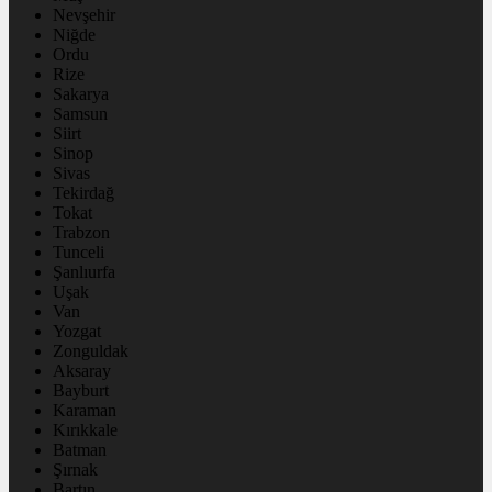
Nevşehir
Niğde
Ordu
Rize
Sakarya
Samsun
Siirt
Sinop
Sivas
Tekirdağ
Tokat
Trabzon
Tunceli
Şanlıurfa
Uşak
Van
Yozgat
Zonguldak
Aksaray
Bayburt
Karaman
Kırıkkale
Batman
Şırnak
Bartın