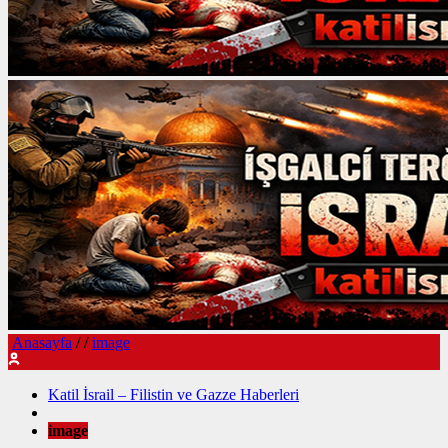
Anasayfa
/
/
image
Katil İsrail – Filistin ve Gazze Haberleri
image