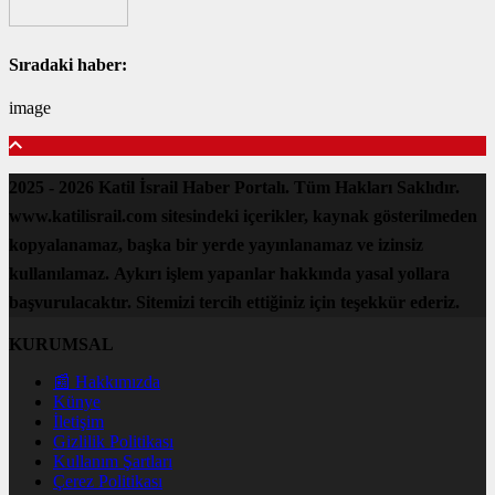
Sıradaki haber:
image
2025 - 2026 Katil İsrail Haber Portalı. Tüm Hakları Saklıdır.
www.katilisrail.com sitesindeki içerikler, kaynak gösterilmeden
kopyalanamaz, başka bir yerde yayınlanamaz ve izinsiz
kullanılamaz. Aykırı işlem yapanlar hakkında yasal yollara
başvurulacaktır. Sitemizi tercih ettiğiniz için teşekkür ederiz.
KURUMSAL
📰 Hakkımızda
Künye
İletişim
Gizlilik Politikası
Kullanım Şartları
Çerez Politikası