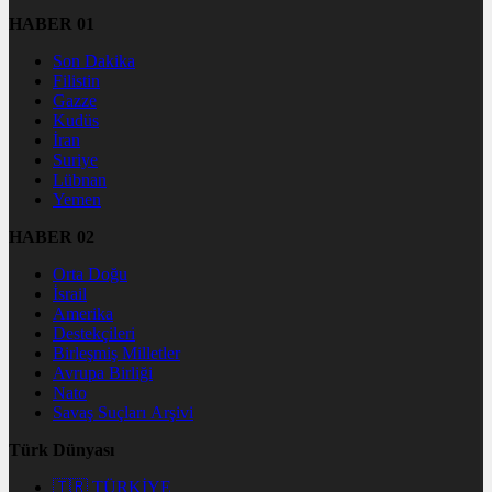
HABER 01
Son Dakika
Filistin
Gazze
Kudüs
İran
Suriye
Lübnan
Yemen
HABER 02
Orta Doğu
İsrail
Amerika
Destekçileri
Birleşmiş Milletler
Avrupa Birliği
Nato
Savaş Suçları Arşivi
Türk Dünyası
🇹🇷 TÜRKİYE