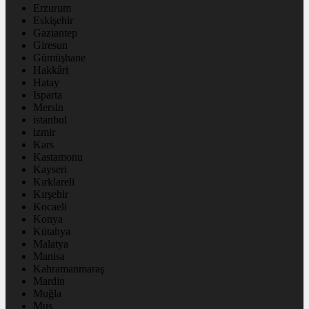
Erzurum
Eskişehir
Gaziantep
Giresun
Gümüşhane
Hakkâri
Hatay
Isparta
Mersin
istanbul
izmir
Kars
Kastamonu
Kayseri
Kırklareli
Kırşehir
Kocaeli
Konya
Kütahya
Malatya
Manisa
Kahramanmaraş
Mardin
Muğla
Muş