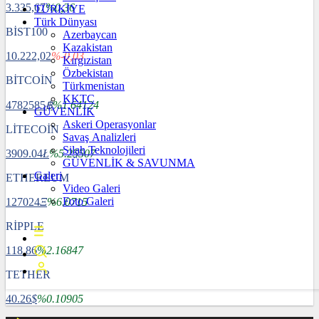
3.335,67
%0,36
TÜRKİYE
Türk Dünyası
BİST100
Azerbaycan
Kazakistan
10.222,02
%-0,03
Kırgızistan
Özbekistan
BİTCOİN
Türkmenistan
KKTC
4782585
฿
%1.64124
GÜVENLİK
Askeri Operasyonlar
LİTECOİN
Savaş Analizleri
Silah Teknolojileri
3909.04
Ł
%5.25507
GÜVENLİK & SAVUNMA
Galeri
ETHEREUM
Video Galeri
Foto Galeri
127024
Ξ
%6.0715
RİPPLE
118.86
%2.16847
TETHER
40.26
$
%0.10905