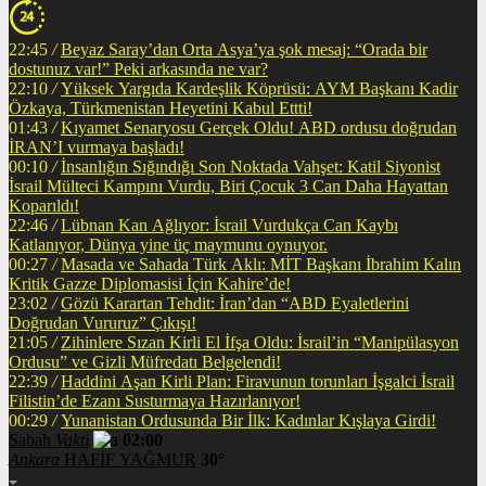
22:45
/
Beyaz Saray’dan Orta Asya’ya şok mesaj: “Orada bir
dostunuz var!” Peki arkasında ne var?
22:10
/
Yüksek Yargıda Kardeşlik Köprüsü: AYM Başkanı Kadir
Özkaya, Türkmenistan Heyetini Kabul Ettti!
01:43
/
Kıyamet Senaryosu Gerçek Oldu! ABD ordusu doğrudan
İRAN’I vurmaya başladı!
00:10
/
İnsanlığın Sığındığı Son Noktada Vahşet: Katil Siyonist
İsrail Mülteci Kampını Vurdu, Biri Çocuk 3 Can Daha Hayattan
Koparıldı!
22:46
/
Lübnan Kan Ağlıyor: İsrail Vurdukça Can Kaybı
Katlanıyor, Dünya yine üç maymunu oynuyor.
00:27
/
Masada ve Sahada Türk Aklı: MİT Başkanı İbrahim Kalın
Kritik Gazze Diplomasisi İçin Kahire’de!
23:02
/
Gözü Karartan Tehdit: İran’dan “ABD Eyaletlerini
Doğrudan Vururuz” Çıkışı!
21:05
/
Zihinlere Sızan Kirli El İfşa Oldu: İsrail’in “Manipülasyon
Ordusu” ve Gizli Müfredatı Belgelendi!
22:39
/
Haddini Aşan Kirli Plan: Firavunun torunları İşgalci İsrail
Filistin’de Ezanı Susturmaya Hazırlanıyor!
00:29
/
Yunanistan Ordusunda Bir İlk: Kadınlar Kışlaya Girdi!
Sabah
Vakti
02:00
Ankara
HAFİF YAĞMUR
30°