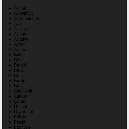
Adana
Adıyaman
Afyonkarahisar
Ağrı
Amasya
Ankara
Antalya
Artvin
Aydın
Balıkesir
Bilecik
Bingöl
Bitlis
Bolu
Burdur
Bursa
Çanakkale
Çankırı
Çorum
Denizli
Diyarbakır
Edirne
Elazığ
Erzincan