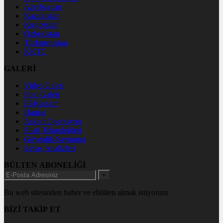
Azerbaycan
Kazakistan
Kırgızistan
Özbekistan
Türkmenistan
KKTC
GALERİ
Video Galeri
Foto Galeri
El-Kassam
Hamas
Askeri Operasyon
Silah Teknolojileri
Güvenlik-Savunma
Savaş Analizleri
BÜLTEN ABONELİĞİ
+
Bu web sitesinden haber ve ebülten almak istiyorum
BİZİ TAKİP ET