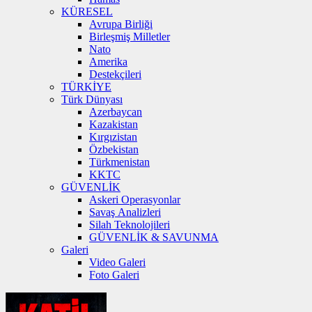
KÜRESEL
Avrupa Birliği
Birleşmiş Milletler
Nato
Amerika
Destekçileri
TÜRKİYE
Türk Dünyası
Azerbaycan
Kazakistan
Kırgızistan
Özbekistan
Türkmenistan
KKTC
GÜVENLİK
Askeri Operasyonlar
Savaş Analizleri
Silah Teknolojileri
GÜVENLİK & SAVUNMA
Galeri
Video Galeri
Foto Galeri