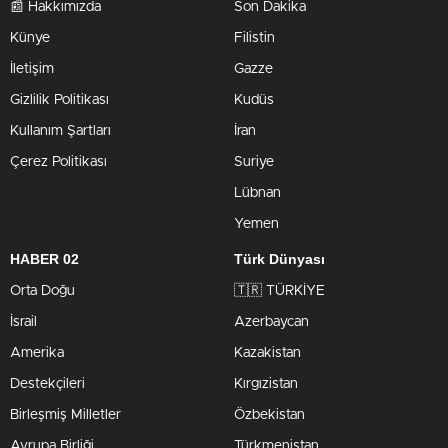
📰 Hakkımızda
Son Dakika
Künye
Filistin
İletişim
Gazze
Gizlilik Politikası
Kudüs
Kullanım Şartları
İran
Çerez Politikası
Suriye
Lübnan
Yemen
HABER 02
Türk Dünyası
Orta Doğu
🇹🇷 TÜRKİYE
İsrail
Azerbaycan
Amerika
Kazakistan
Destekçileri
Kırgızistan
Birleşmiş Milletler
Özbekistan
Avrupa Birliği
Türkmenistan