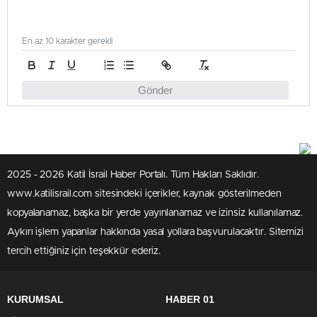
En az 10 karakter gerekli
Gönder
2025 - 2026 Katil İsrail Haber Portalı. Tüm Hakları Saklıdır.
www.katilisrail.com sitesindeki içerikler, kaynak gösterilmeden
kopyalanamaz, başka bir yerde yayınlanamaz ve izinsiz kullanılamaz.
Aykırı işlem yapanlar hakkında yasal yollara başvurulacaktır. Sitemizi
tercih ettiğiniz için teşekkür ederiz.
KURUMSAL
HABER 01