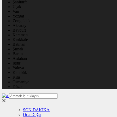
Şanlıurfa
Uşak
Van
Yozgat
Zonguldak
Aksaray
Bayburt
Karaman
Kırıkkale
Batman
Şırnak
Bartın
Ardahan
Iğdır
Yalova
Karabük
Kilis
Osmaniye
Düzce
SON DAKİKA
Orta Doğu