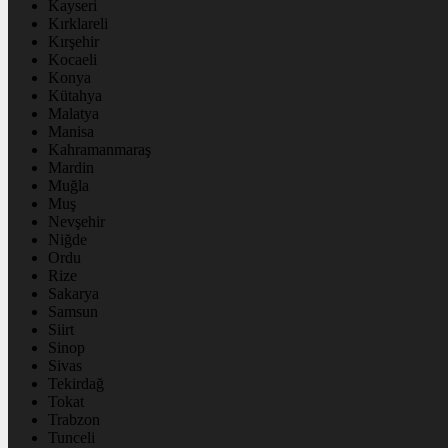
Kayseri
Kırklareli
Kırşehir
Kocaeli
Konya
Kütahya
Malatya
Manisa
Kahramanmaraş
Mardin
Muğla
Muş
Nevşehir
Niğde
Ordu
Rize
Sakarya
Samsun
Siirt
Sinop
Sivas
Tekirdağ
Tokat
Trabzon
Tunceli