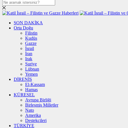
SON DAKİKA
Orta Doğu
Filistin
Kudüs
Gazze
İsrail
İran
Irak
Suriye
Lübnan
Yemen
DİRENİŞ
El-Kassam
Hamas
KÜRESEL
Avrupa Birliği
Birleşmiş Milletler
Nato
Amerika
Destekçileri
TÜRKİYE