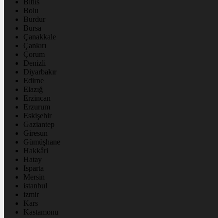
Bitlis
Bolu
Burdur
Bursa
Çanakkale
Çankırı
Çorum
Denizli
Diyarbakır
Edirne
Elazığ
Erzincan
Erzurum
Eskişehir
Gaziantep
Giresun
Gümüşhane
Hakkâri
Hatay
Isparta
Mersin
istanbul
izmir
Kars
Kastamonu