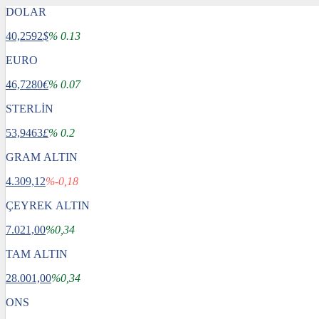
DOLAR
40,2592
$
% 0.13
EURO
46,7280
€
% 0.07
STERLİN
53,9463
£
% 0.2
GRAM ALTIN
4.309,12
%-0,18
ÇEYREK ALTIN
7.021,00
%0,34
TAM ALTIN
28.001,00
%0,34
ONS