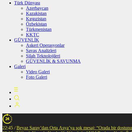
Türk Dünyası
Azerbaycan
Kazakistan
Kırgızistan
Özbekistan
Türkmenistan
KKTC
GÜVENLİK
Askeri Operasyonlar
Savaş Analizleri
Silah Teknolojileri
GÜVENLİK & SAVUNMA
Galeri
Video Galeri
Foto Galeri
22:45
/
Beyaz Saray’dan Orta Asya’ya şok mesaj: “Orada bir dostunuz