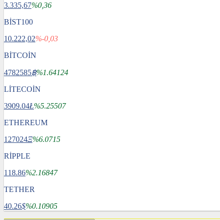
3.335,67
%0,36
BİST100
10.222,02
%-0,03
BİTCOİN
4782585
฿
%1.64124
LİTECOİN
3909.04
Ł
%5.25507
ETHEREUM
127024
Ξ
%6.0715
RİPPLE
118.86
%2.16847
TETHER
40.26
$
%0.10905