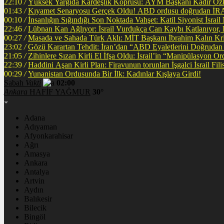
22:10
/
Yüksek Yargıda Kardeşlik Köprüsü: AYM Başkanı Kadir Özka
01:43
/
Kıyamet Senaryosu Gerçek Oldu! ABD ordusu
00:10
/
İnsanlığın Sığındığı Son Noktada Vahşet: Katil Siyonist İsra
22:46
/
Lübnan Kan Ağlıyor: İsrail Vurdukça Can Kaybı Katlanıyor
00:27
/
Masada ve Sahada Türk Aklı: MİT Başkanı İbrahim Kalın Krit
23:02
/
Gözü Karartan Tehdit: İran’dan “ABD Eyaletlerini Doğrudan 
21:05
/
Zihinlere Sızan Kirli El İfşa Oldu: İsrail’in “Manipülasyon O
22:39
/
Haddini A
00:29
/
Yunanistan Ordusunda Bir İlk: Kadınlar Kışlaya Girdi!
Sabah
Vakti
02:00
Ankara
HAFİF YAĞMUR
30°
Adana
Adıyaman
Afyonkarahisar
Ağrı
Amasya
Ankara
Antalya
Artvin
Aydın
Balıkesir
Bilecik
Bingöl