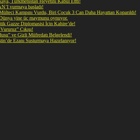
ya, Türkmenistan Heyetini Kabul Ettti!
 doğrudan İRAN’I vurmaya başladı!
il Mülteci Kampını Vurdu, Biri Çocuk 3 Can Daha Hayattan Koparıldı!
, Dünya yine üç maymunu oynuyor.
ik Gazze Diplomasisi İçin Kahire’de!
Vururuz” Çıkışı!
rdusu” ve Gizli Müfredatı Belgelendi!
şan Kirli Plan: Firavunun torunları İşgalci İsrail Filistin’de Ezanı Susturmaya Hazırlanıyor!