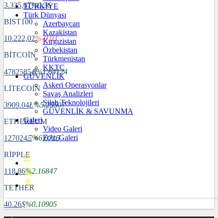
3.335,67
%0,36
TÜRKİYE
Türk Dünyası
BİST100
Azerbaycan
Kazakistan
10.222,02
%-0,03
Kırgızistan
Özbekistan
BİTCOİN
Türkmenistan
KKTC
4782585
฿
%1.64124
GÜVENLİK
Askeri Operasyonlar
LİTECOİN
Savaş Analizleri
Silah Teknolojileri
3909.04
Ł
%5.25507
GÜVENLİK & SAVUNMA
Galeri
ETHEREUM
Video Galeri
Foto Galeri
127024
Ξ
%6.0715
RİPPLE
118.86
%2.16847
TETHER
40.26
$
%0.10905