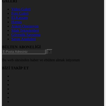
GALERİ
Video Galeri
Foto Galeri
El-Kassam
Hamas
Askeri Operasyon
Silah Teknolojileri
Güvenlik-Savunma
Savaş Analizleri
BÜLTEN ABONELİĞİ
+
Bu web sitesinden haber ve ebülten almak istiyorum
BİZİ TAKİP ET