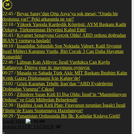
22:45
/
Beyaz Saray’dan Orta Asya’ya şok mesaj: “Orada bir
dostunuz var!” Peki arkasında ne var?
22:10
/
Yüksek Yargıda Kardeşlik Köprüsü: AYM Başkanı Kadir
Özkaya, Türkmenistan Heyetini Kabul Ettti!
01:43
/
Kıyamet Senaryosu Gerçek Oldu! ABD ordusu doğrudan
İRAN’I vurmaya başladı!
00:10
/
İnsanlığın Sığındığı Son Noktada Vahşet: Katil Siyonist
İsrail Mülteci Kampını Vurdu, Biri Çocuk 3 Can Daha Hayattan
Koparıldı!
22:46
/
Lübnan Kan Ağlıyor: İsrail Vurdukça Can Kaybı
Katlanıyor, Dünya yine üç maymunu oynuyor.
00:27
/
Masada ve Sahada Türk Aklı: MİT Başkanı İbrahim Kalın
Kritik Gazze Diplomasisi İçin Kahire’de!
23:02
/
Gözü Karartan Tehdit: İran’dan “ABD Eyaletlerini
Doğrudan Vururuz” Çıkışı!
21:05
/
Zihinlere Sızan Kirli El İfşa Oldu: İsrail’in “Manipülasyon
Ordusu” ve Gizli Müfredatı Belgelendi!
22:39
/
Haddini Aşan Kirli Plan: Firavunun torunları İşgalci İsrail
Filistin’de Ezanı Susturmaya Hazırlanıyor!
00:29
/
Yunanistan Ordusunda Bir İlk: Kadınlar Kışlaya Girdi!
Sabah
Vakti
02:00
Ankara
HAFİF YAĞMUR
30°