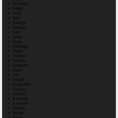
Nevşehir
Niğde
Ordu
Rize
Sakarya
Samsun
Siirt
Sinop
Sivas
Tekirdağ
Tokat
Trabzon
Tunceli
Şanlıurfa
Uşak
Van
Yozgat
Zonguldak
Aksaray
Bayburt
Karaman
Kırıkkale
Batman
Şırnak
Bartın