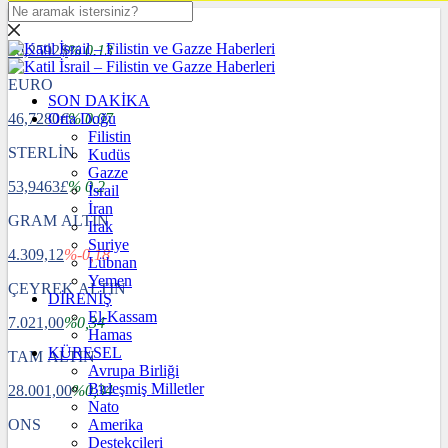
DOLAR
40,2592
$
% 0.13
EURO
SON DAKİKA
46,7280
Orta Doğu
€
% 0.07
Filistin
STERLİN
Kudüs
Gazze
53,9463
£
% 0.2
İsrail
İran
GRAM ALTIN
Irak
Suriye
4.309,12
%-0,18
Lübnan
Yemen
ÇEYREK ALTIN
DİRENİŞ
El-Kassam
7.021,00
%0,34
Hamas
KÜRESEL
TAM ALTIN
Avrupa Birliği
Birleşmiş Milletler
28.001,00
%0,34
Nato
ONS
Amerika
Destekçileri