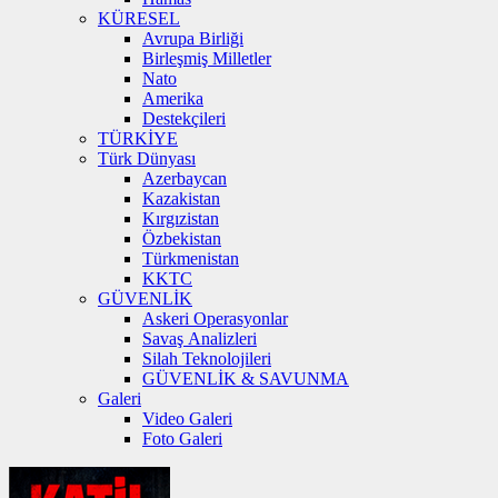
KÜRESEL
Avrupa Birliği
Birleşmiş Milletler
Nato
Amerika
Destekçileri
TÜRKİYE
Türk Dünyası
Azerbaycan
Kazakistan
Kırgızistan
Özbekistan
Türkmenistan
KKTC
GÜVENLİK
Askeri Operasyonlar
Savaş Analizleri
Silah Teknolojileri
GÜVENLİK & SAVUNMA
Galeri
Video Galeri
Foto Galeri