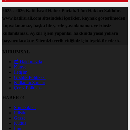
2025 - 2026 Katil İsrail Haber Portalı. Tüm Hakları Saklıdır.
www.katilisrail.com sitesindeki içerikler, kaynak gösterilmeden
kopyalanamaz, başka bir yerde yayınlanamaz ve izinsiz
kullanılamaz. Aykırı işlem yapanlar hakkında yasal yollara
başvurulacaktır. Sitemizi tercih ettiğiniz için teşekkür ederiz.
KURUMSAL
📰 Hakkımızda
Künye
İletişim
Gizlilik Politikası
Kullanım Şartları
Çerez Politikası
HABER 01
Son Dakika
Filistin
Gazze
Kudüs
İran