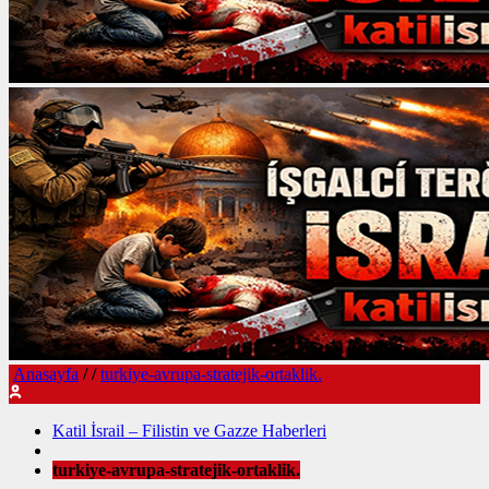
Anasayfa
/
/
turkiye-avrupa-stratejik-ortaklik.
Katil İsrail – Filistin ve Gazze Haberleri
turkiye-avrupa-stratejik-ortaklik.