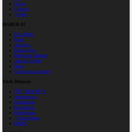
Suriye
Lübnan
Yemen
HABER 02
Orta Doğu
İsrail
Amerika
Destekçileri
Birleşmiş Milletler
Avrupa Birliği
Nato
Savaş Suçları Arşivi
Türk Dünyası
🇹🇷 TÜRKİYE
Azerbaycan
Kazakistan
Kırgızistan
Özbekistan
Türkmenistan
KKTC