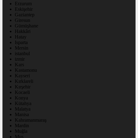
Erzurum
Eskişehir
Gaziantep
Giresun
Gümüşhane
Hakkâri
Hatay
Isparta
Mersin
istanbul
izmir
Kars
Kastamonu
Kayseri
Kırklareli
Kırşehir
Kocaeli
Konya
Kütahya
Malatya
Manisa
Kahramanmaraş
Mardin
Muğla
Muş