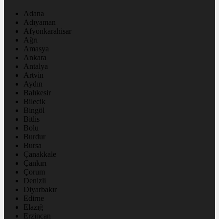
Adana
Adıyaman
Afyonkarahisar
Ağrı
Amasya
Ankara
Antalya
Artvin
Aydın
Balıkesir
Bilecik
Bingöl
Bitlis
Bolu
Burdur
Bursa
Çanakkale
Çankırı
Çorum
Denizli
Diyarbakır
Edirne
Elazığ
Erzincan