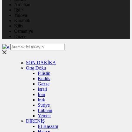
Ardahan
Iğdır
Yalova
Karabük
Kilis
Osmaniye
Düzce
SON DAKİKA
Orta Doğu
Filistin
Kudüs
Gazze
İsrail
İran
Irak
Suriye
Lübnan
Yemen
DİRENİŞ
El-Kassam
Hamas