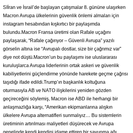
SIİran ve İsrail’de başlayan çatışmalar 8. gününe ulaşırken
Macron Avrupa ülkelerinin güvenlik önlemi almaları için
instagram hesabından kışkırtıcı bir paylaşımda
bulundu.Macron Fransa üretimi olan Rafale uçağını
paylaşarak, “Rafale çağırıyor – Güvenli Avrupa” yazılı
görselin altına ise “Avrupalı ​​dostlar, size bir çağrımız var”
diye not düştü.Macron’un bu paylaşımı ise uluslararası
kuruluşlarca Avrupa liderlerinin ortak askeri ve güvenlik
kabiliyetlerini güçlendirme yönünde harekete geçme çağrısı
taşıdığı ifade edildi.Trump’ın başkanlık koltuğuna
oturmasıyla AB ve NATO ilişkilerini yeniden gözden
geçireceğini söylemiş, Macron ise ABD ile herhangi bir
anlaşmazlığa karşı, “Amerikan ekipmanlarına alışkın
ülkelere Avrupa alternatifleri sunmalıyız… Bu sistemlerin
üretiminin artırılması maliyetleri düşürecek ve Avrupa
genelinde kendi kendini idame ettiren bir savunma ağı