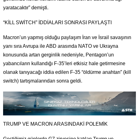
yaratacaktır” demişti.
“KİLL SWİTCH” İDDİALARI SONRASI PAYLAŞTI
Macron’un yapmış olduğu paylaşım İran ve İsrail savaşının
yanı sıra Avrupa ile ABD arasında NATO ve Ukrayna
konusunda artan gerginlik nedeniyle, Pentagon’un
yabancıların kullandığı F-35’leri etkisiz hale getirmesine
olanak tanıyacağı iddia edilen F-35 “öldürme anahtarı” (kill
switch) tartışmalarından sonra geldi.
TRUMP VE MACRON ARASINDAKİ POLEMİK
Geçtiğimiz günlerde G7 zirvesine katılan Trump ve