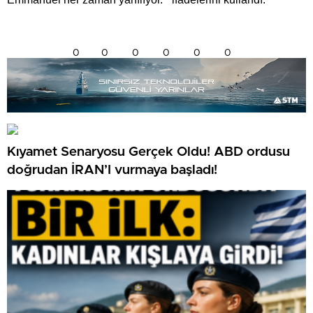
0
0
0
0
0
0
Kıyamet Senaryosu Gerçek Oldu! ABD ordusu
doğrudan İRAN’I vurmaya başladı!