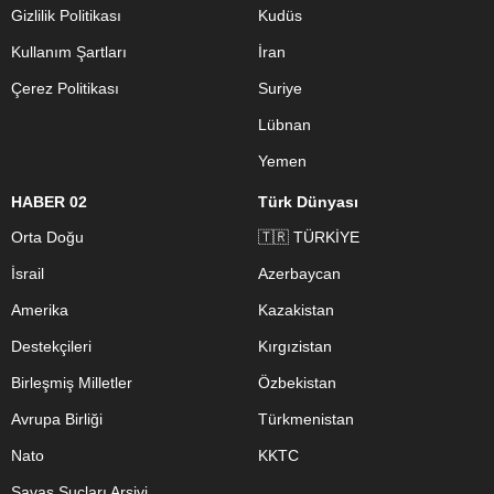
Gizlilik Politikası
Kudüs
Kullanım Şartları
İran
Çerez Politikası
Suriye
Lübnan
Yemen
HABER 02
Türk Dünyası
Orta Doğu
🇹🇷 TÜRKİYE
İsrail
Azerbaycan
Amerika
Kazakistan
Destekçileri
Kırgızistan
Birleşmiş Milletler
Özbekistan
Avrupa Birliği
Türkmenistan
Nato
KKTC
Savaş Suçları Arşivi