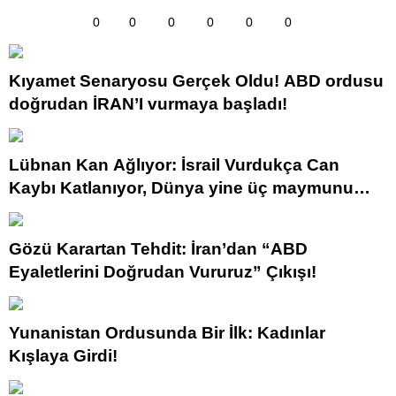
0
0
0
0
0
0
Kıyamet Senaryosu Gerçek Oldu! ABD ordusu
doğrudan İRAN’I vurmaya başladı!
Lübnan Kan Ağlıyor: İsrail Vurdukça Can
Kaybı Katlanıyor, Dünya yine üç maymunu
oynuyor.
Gözü Karartan Tehdit: İran’dan “ABD
Eyaletlerini Doğrudan Vururuz” Çıkışı!
Yunanistan Ordusunda Bir İlk: Kadınlar
Kışlaya Girdi!