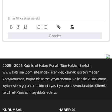
En az 10 karakter gerekli
Gönder
2025 - 2026 Katil İsrail Haber Portalı. Tüm Hakları Saklıdır.
www.katilisrail.com sitesindeki içerikler, kaynak gösterilmeden
kopyalanamaz, başka bir yerde yayınlanamaz ve izinsiz kullanılamaz.
Aykırı işlem yapanlar hakkında yasal yollara başvurulacaktır. Sitemizi
tercih ettiğiniz için teşekkür ederiz.
KURUMSAL
HABER 01