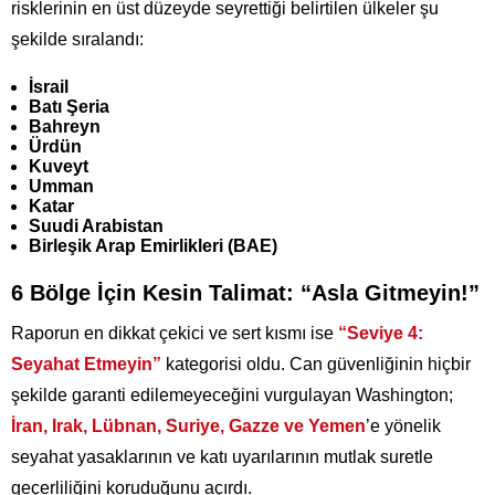
risklerinin en üst düzeyde seyrettiği belirtilen ülkeler şu
şekilde sıralandı:
İsrail
Batı Şeria
Bahreyn
Ürdün
Kuveyt
Umman
Katar
Suudi Arabistan
Birleşik Arap Emirlikleri (BAE)
6 Bölge İçin Kesin Talimat: “Asla Gitmeyin!”
Raporun en dikkat çekici ve sert kısmı ise
“Seviye 4:
Seyahat Etmeyin”
kategorisi oldu. Can güvenliğinin hiçbir
şekilde garanti edilemeyeceğini vurgulayan Washington;
İran, Irak, Lübnan, Suriye, Gazze ve Yemen
’e yönelik
seyahat yasaklarının ve katı uyarılarının mutlak suretle
geçerliliğini koruduğunu açırdı.