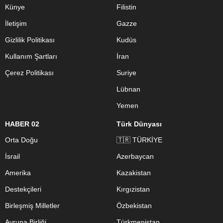
Künye
Filistin
İletişim
Gazze
Gizlilik Politikası
Kudüs
Kullanım Şartları
İran
Çerez Politikası
Suriye
Lübnan
Yemen
HABER 02
Türk Dünyası
Orta Doğu
🇹🇷 TÜRKİYE
İsrail
Azerbaycan
Amerika
Kazakistan
Destekçileri
Kırgızistan
Birleşmiş Milletler
Özbekistan
Avrupa Birliği
Türkmenistan