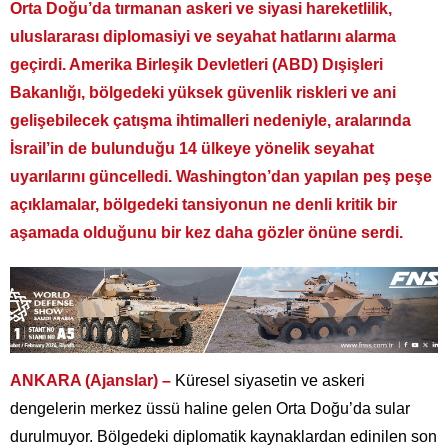
Orta Doğu’da tırmanan askeri ve siyasi hareketlilik,
uluslararası diplomasiyi ve seyahat hatlarını alarma
geçirdi. Amerika Birleşik Devletleri (ABD) Dışişleri
Bakanlığı, bölgedeki yüksek güvenlik riskleri ve ani
gelişebilecek çatışma ihtimalleri nedeniyle, aralarında
İsrail’in de bulunduğu 14 ülkeye yönelik seyahat
uyarılarını güncelledi. Washington’dan yapılan peş peşe
açıklamalar, bölgedeki tansiyonun ne denli kritik bir
aşamada olduğunu bir kez daha gözler önüne serdi.
ANKARA (Ajanslar) –
Küresel siyasetin ve askeri
dengelerin merkez üssü haline gelen Orta Doğu’da sular
durulmuyor. Bölgedeki diplomatik kaynaklardan edinilen son