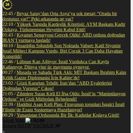
22:45
/
Beyaz Saray’dan Orta Asya’ya şok mesaj: “Orada bir
dostunuz var!” Peki arkasında ne var?
22:10
/
Yüksek Yargıda Kardeşlik Köprüsü: AYM Başkanı Kadir
Özkaya, Türkmenistan Heyetini Kabul Ettti!
01:43
/
Kıyamet Senaryosu Gerçek Oldu! ABD ordusu doğrudan
İRAN’I vurmaya başladı!
00:10
/
İnsanlığın Sığındığı Son Noktada Vahşet: Katil Siyonist
İsrail Mülteci Kampını Vurdu, Biri Çocuk 3 Can Daha Hayattan
Koparıldı!
22:46
/
Lübnan Kan Ağlıyor: İsrail Vurdukça Can Kaybı
Katlanıyor, Dünya yine üç maymunu oynuyor.
00:27
/
Masada ve Sahada Türk Aklı: MİT Başkanı İbrahim Kalın
Kritik Gazze Diplomasisi İçin Kahire’de!
23:02
/
Gözü Karartan Tehdit: İran’dan “ABD Eyaletlerini
Doğrudan Vururuz” Çıkışı!
21:05
/
Zihinlere Sızan Kirli El İfşa Oldu: İsrail’in “Manipülasyon
Ordusu” ve Gizli Müfredatı Belgelendi!
22:39
/
Haddini Aşan Kirli Plan: Firavunun torunları İşgalci İsrail
Filistin’de Ezanı Susturmaya Hazırlanıyor!
00:29
/
Yunanistan Ordusunda Bir İlk: Kadınlar Kışlaya Girdi!
Sabah
Vakti
02:00
Ankara
HAFİF YAĞMUR
30°