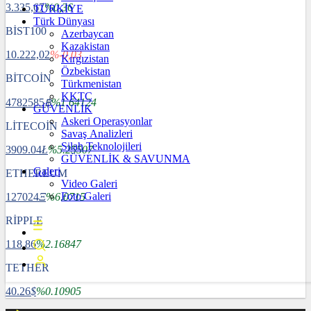
3.335,67
%0,36
TÜRKİYE
Türk Dünyası
BİST100
Azerbaycan
Kazakistan
10.222,02
%-0,03
Kırgızistan
Özbekistan
BİTCOİN
Türkmenistan
KKTC
4782585
฿
%1.64124
GÜVENLİK
Askeri Operasyonlar
LİTECOİN
Savaş Analizleri
Silah Teknolojileri
3909.04
Ł
%5.25507
GÜVENLİK & SAVUNMA
Galeri
ETHEREUM
Video Galeri
Foto Galeri
127024
Ξ
%6.0715
RİPPLE
118.86
%2.16847
TETHER
40.26
$
%0.10905