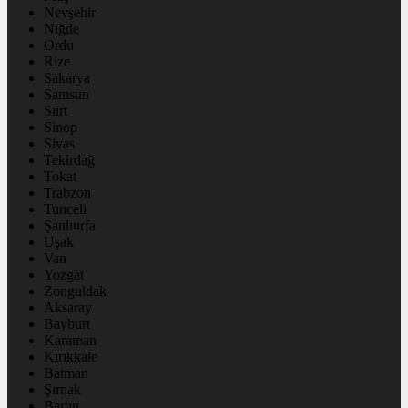
Nevşehir
Niğde
Ordu
Rize
Sakarya
Samsun
Siirt
Sinop
Sivas
Tekirdağ
Tokat
Trabzon
Tunceli
Şanlıurfa
Uşak
Van
Yozgat
Zonguldak
Aksaray
Bayburt
Karaman
Kırıkkale
Batman
Şırnak
Bartın