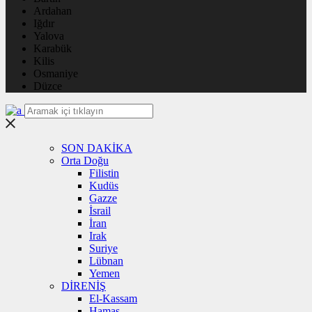
Ardahan
Iğdır
Yalova
Karabük
Kilis
Osmaniye
Düzce
SON DAKİKA
Orta Doğu
Filistin
Kudüs
Gazze
İsrail
İran
Irak
Suriye
Lübnan
Yemen
DİRENİŞ
El-Kassam
Hamas