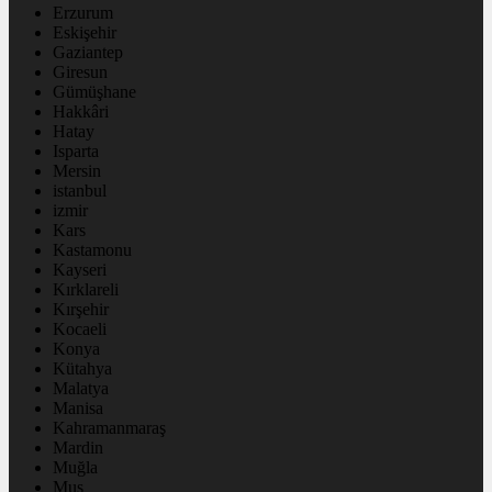
Erzurum
Eskişehir
Gaziantep
Giresun
Gümüşhane
Hakkâri
Hatay
Isparta
Mersin
istanbul
izmir
Kars
Kastamonu
Kayseri
Kırklareli
Kırşehir
Kocaeli
Konya
Kütahya
Malatya
Manisa
Kahramanmaraş
Mardin
Muğla
Muş