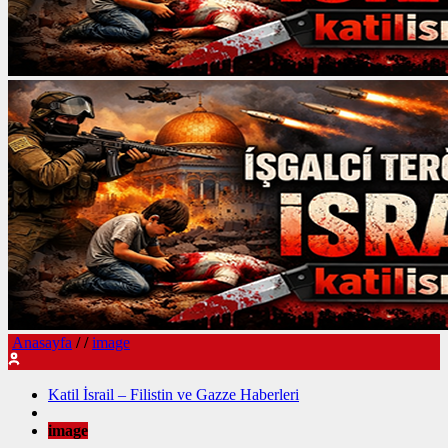
Anasayfa
/
/
image
Katil İsrail – Filistin ve Gazze Haberleri
image