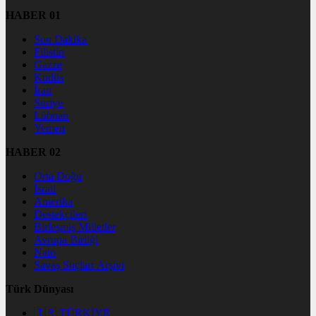
HABER 01
Son Dakika
Filistin
Gazze
Kudüs
İran
Suriye
Lübnan
Yemen
HABER 02
Orta Doğu
İsrail
Amerika
Destekçileri
Birleşmiş Milletler
Avrupa Birliği
Nato
Savaş Suçları Arşivi
Türk Dünyası
🇹🇷 TÜRKİYE