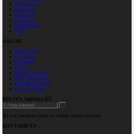
Azerbaycan
Kazakistan
Kırgızistan
Özbekistan
Türkmenistan
KKTC
GALERİ
Video Galeri
Foto Galeri
El-Kassam
Hamas
Askeri Operasyon
Silah Teknolojileri
Güvenlik-Savunma
Savaş Analizleri
BÜLTEN ABONELİĞİ
+
Bu web sitesinden haber ve ebülten almak istiyorum
BİZİ TAKİP ET