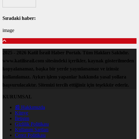
Sıradaki haber:
image
2025 - 2026 Katil İsrail Haber Portalı. Tüm Hakları Saklıdır.
www.katilisrail.com sitesindeki içerikler, kaynak gösterilmeden
kopyalanamaz, başka bir yerde yayınlanamaz ve izinsiz
kullanılamaz. Aykırı işlem yapanlar hakkında yasal yollara
başvurulacaktır. Sitemizi tercih ettiğiniz için teşekkür ederiz.
KURUMSAL
📰 Hakkımızda
Künye
İletişim
Gizlilik Politikası
Kullanım Şartları
Çerez Politikası