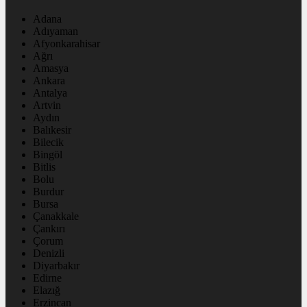
Adana
Adıyaman
Afyonkarahisar
Ağrı
Amasya
Ankara
Antalya
Artvin
Aydın
Balıkesir
Bilecik
Bingöl
Bitlis
Bolu
Burdur
Bursa
Çanakkale
Çankırı
Çorum
Denizli
Diyarbakır
Edirne
Elazığ
Erzincan