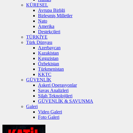
KÜRESEL
Avrupa Birliği
Birleşmiş Milletler
Nato
Amerika
Destekçileri
TÜRKİYE
Türk Dünyası
Azerbaycan
Kazakistan
Kırgızistan
Özbekistan
Türkmenistan
KKTC
GÜVENLİK
Askeri Operasyonlar
Savaş Analizleri
Silah Teknolojileri
GÜVENLİK & SAVUNMA
Galeri
Video Galeri
Foto Galeri