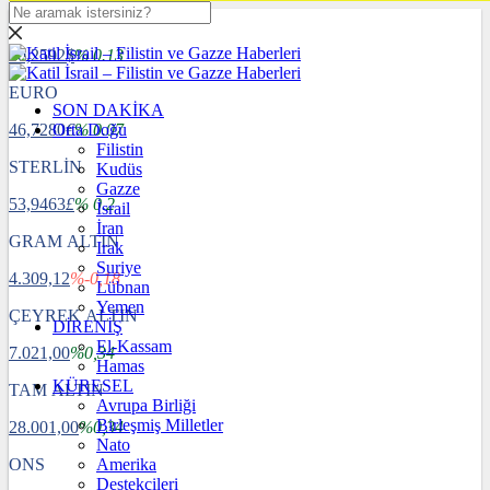
DOLAR
40,2592
$
% 0.13
EURO
SON DAKİKA
46,7280
Orta Doğu
€
% 0.07
Filistin
STERLİN
Kudüs
Gazze
53,9463
£
% 0.2
İsrail
İran
GRAM ALTIN
Irak
Suriye
4.309,12
%-0,18
Lübnan
Yemen
ÇEYREK ALTIN
DİRENİŞ
El-Kassam
7.021,00
%0,34
Hamas
KÜRESEL
TAM ALTIN
Avrupa Birliği
Birleşmiş Milletler
28.001,00
%0,34
Nato
ONS
Amerika
Destekçileri