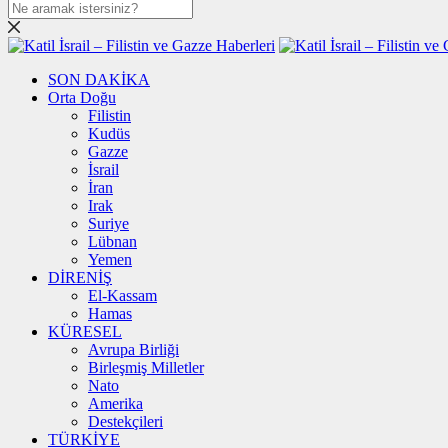
SON DAKİKA
Orta Doğu
Filistin
Kudüs
Gazze
İsrail
İran
Irak
Suriye
Lübnan
Yemen
DİRENİŞ
El-Kassam
Hamas
KÜRESEL
Avrupa Birliği
Birleşmiş Milletler
Nato
Amerika
Destekçileri
TÜRKİYE