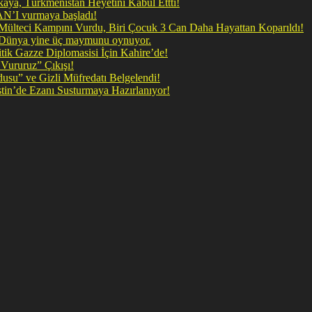
ya, Türkmenistan Heyetini Kabul Ettti!
 doğrudan İRAN’I vurmaya başladı!
il Mülteci Kampını Vurdu, Biri Çocuk 3 Can Daha Hayattan Koparıldı!
, Dünya yine üç maymunu oynuyor.
ik Gazze Diplomasisi İçin Kahire’de!
Vururuz” Çıkışı!
rdusu” ve Gizli Müfredatı Belgelendi!
şan Kirli Plan: Firavunun torunları İşgalci İsrail Filistin’de Ezanı Susturmaya Hazırlanıyor!