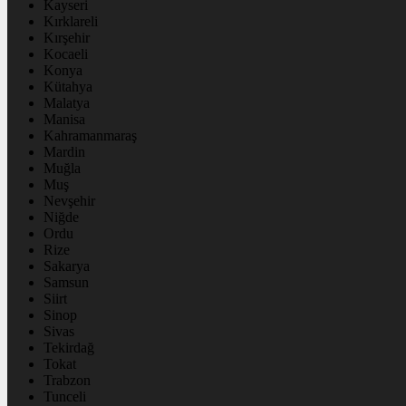
Kayseri
Kırklareli
Kırşehir
Kocaeli
Konya
Kütahya
Malatya
Manisa
Kahramanmaraş
Mardin
Muğla
Muş
Nevşehir
Niğde
Ordu
Rize
Sakarya
Samsun
Siirt
Sinop
Sivas
Tekirdağ
Tokat
Trabzon
Tunceli