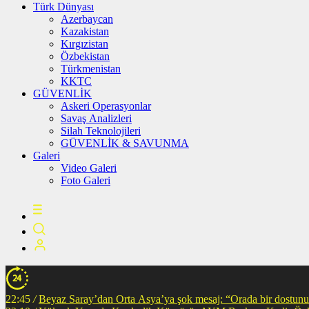
Türk Dünyası
Azerbaycan
Kazakistan
Kırgızistan
Özbekistan
Türkmenistan
KKTC
GÜVENLİK
Askeri Operasyonlar
Savaş Analizleri
Silah Teknolojileri
GÜVENLİK & SAVUNMA
Galeri
Video Galeri
Foto Galeri
22:45
/
Beyaz Saray’dan Orta Asya’ya şok mesaj: “Orada bir dostunuz