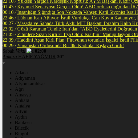
22:10
/
Yüksek Yargıda Kardeşlik Köprüsü: AYM Başkanı Kadir Özka
01:43
/
Kıyamet Senaryosu Gerçek Oldu! ABD ordusu
00:10
/
İnsanlığın Sığındığı Son Noktada Vahşet: Katil Siyonist İsra
22:46
/
Lübnan Kan Ağlıyor: İsrail Vurdukça Can Kaybı Katlanıyor
00:27
/
Masada ve Sahada Türk Aklı: MİT Başkanı İbrahim Kalın Krit
23:02
/
Gözü Karartan Tehdit: İran’dan “ABD Eyaletlerini Doğrudan 
21:05
/
Zihinlere Sızan Kirli El İfşa Oldu: İsrail’in “Manipülasyon O
22:39
/
Haddini A
00:29
/
Yunanistan Ordusunda Bir İlk: Kadınlar Kışlaya Girdi!
Sabah
Vakti
02:00
Ankara
HAFİF YAĞMUR
30°
Adana
Adıyaman
Afyonkarahisar
Ağrı
Amasya
Ankara
Antalya
Artvin
Aydın
Balıkesir
Bilecik
Bingöl