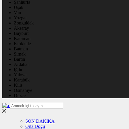
Şanlıurfa
Uşak
Van
Yozgat
Zonguldak
Aksaray
Bayburt
Karaman
Kırıkkale
Batman
Şırnak
Bartın
Ardahan
Iğdır
Yalova
Karabük
Kilis
Osmaniye
Düzce
SON DAKİKA
Orta Doğu