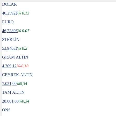
DOLAR
40,2592
$
% 0.13
EURO
46,7280
€
% 0.07
STERLİN
53,9463
£
% 0.2
GRAM ALTIN
4.309,12
%-0,18
ÇEYREK ALTIN
7.021,00
%0,34
TAM ALTIN
28.001,00
%0,34
ONS