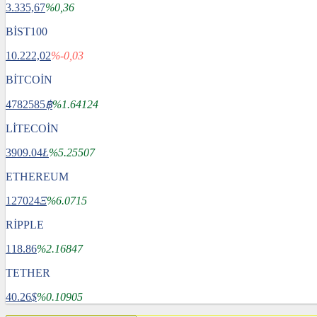
3.335,67
%0,36
BİST100
10.222,02
%-0,03
BİTCOİN
4782585
฿
%1.64124
LİTECOİN
3909.04
Ł
%5.25507
ETHEREUM
127024
Ξ
%6.0715
RİPPLE
118.86
%2.16847
TETHER
40.26
$
%0.10905