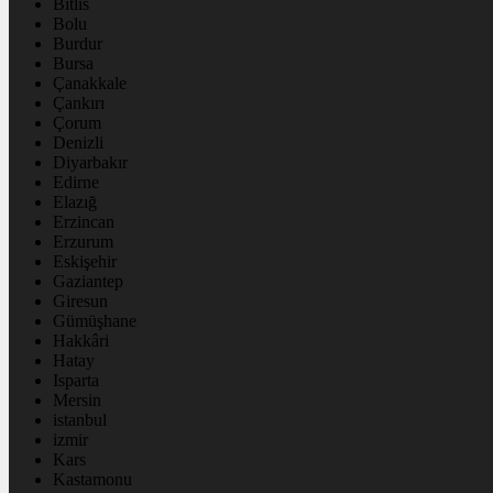
Bitlis
Bolu
Burdur
Bursa
Çanakkale
Çankırı
Çorum
Denizli
Diyarbakır
Edirne
Elazığ
Erzincan
Erzurum
Eskişehir
Gaziantep
Giresun
Gümüşhane
Hakkâri
Hatay
Isparta
Mersin
istanbul
izmir
Kars
Kastamonu