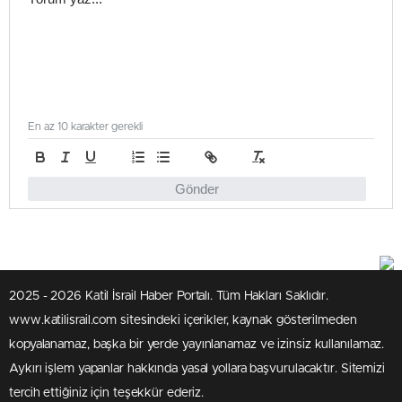
En az 10 karakter gerekli
Gönder
2025 - 2026 Katil İsrail Haber Portalı. Tüm Hakları Saklıdır.
www.katilisrail.com sitesindeki içerikler, kaynak gösterilmeden
kopyalanamaz, başka bir yerde yayınlanamaz ve izinsiz kullanılamaz.
Aykırı işlem yapanlar hakkında yasal yollara başvurulacaktır. Sitemizi
tercih ettiğiniz için teşekkür ederiz.