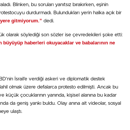
aladı. Blinken, bu soruları yanıtsız bırakırken, eşinin
rotestocuyu durdurmadı. Bulundukları yerin halka açık bir
 yere gitmiyorum.”
dedi.
k olarak söylediği son sözler ise çevredekileri şoke etti:
n büyüyüp haberleri okuyacaklar ve babalarının ne
’nin İsrail’e verdiği askeri ve diplomatik destek
hil olmak üzere defalarca protesto edilmişti. Ancak bu
ve küçük çocuklarının yanında, kişisel alanına bu kadar
a da geniş yankı buldu. Olay anına ait videolar, sosyal
eye ulaştı.