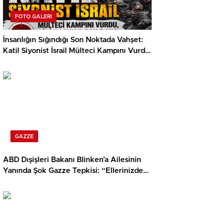
FOTO GALERI
İnsanlığın Sığındığı Son Noktada Vahşet:
Katil Siyonist İsrail Mülteci Kampını Vurdu,
Biri Çocuk 3 Can Daha Hayattan Koparıldı!
GAZZE
ABD Dışişleri Bakanı Blinken’a Ailesinin
Yanında Şok Gazze Tepkisi: “Ellerinizde
Yarım Milyon Çocuğun Kanı Var!”