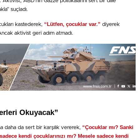
Aktivist, ABD’nin Gazze politikalarını sert bir dille
kla” suçladı.
“Lütfen, çocuklar var.”
cukları kastederek,
diyerek
 Ancak aktivist geri adım atmadı.
erleri Okuyacak”
“Çocuklar mı? Sanki
na daha da sert bir karşılık vererek,
adece kendi çocuklarınızı mı? Mesele sadece kendi