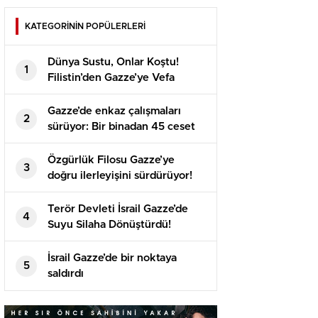
KATEGORİNİN POPÜLERLERİ
Dünya Sustu, Onlar Koştu!
1
Filistin’den Gazze’ye Vefa
Maratonu! İzlerken Yüreğiniz
Parçalanacak
Gazze’de enkaz çalışmaları
2
sürüyor: Bir binadan 45 ceset
çıkarıldı
Özgürlük Filosu Gazze’ye
3
doğru ilerleyişini sürdürüyor!
‘Yüksek alarmdayız’
Terör Devleti İsrail Gazze’de
4
Suyu Silaha Dönüştürdü!
Filistinliler Susuzlukla Ölüme
Terk Ediliyor
İsrail Gazze’de bir noktaya
5
saldırdı