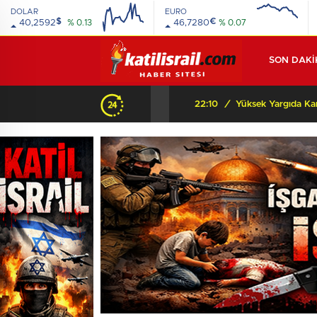
DOLAR
EURO
$
€
40,2592
% 0.13
46,7280
% 0.07
SON DAKİ
Beyaz Saray’dan Orta Asya’ya şok mesaj: “Orada bir dostunuz var!” Peki arkasında ne var?
22:10
/