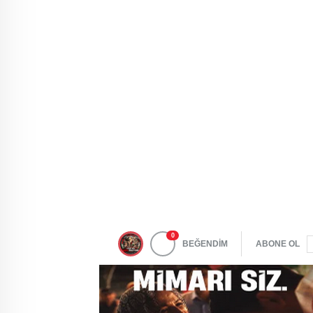
0
BEĞENDİM
ABONE OL