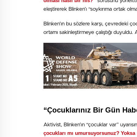
olması nasıl bir his?”
sorusunu yöneltti. 
eleştirerek Blinken’ı “soykırıma ortak olma
Blinken’ın bu sözlere karşı, çevredeki ço
ortamı sakinleştirmeye çalıştığı duyuldu.
“Çocuklarınız Bir Gün Hab
Aktivist, Blinken’ın “çocuklar var” uyarısı
çocukları mı umursuyorsunuz? Yoksa s