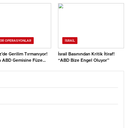
r.
ERI OPERASYONLAR
İSRAIL
’de Gerilim Tırmanıyor!
İsrail Basınından Kritik İtiraf!
an ABD Gemisine Füze
“ABD Bize Engel Oluyor”