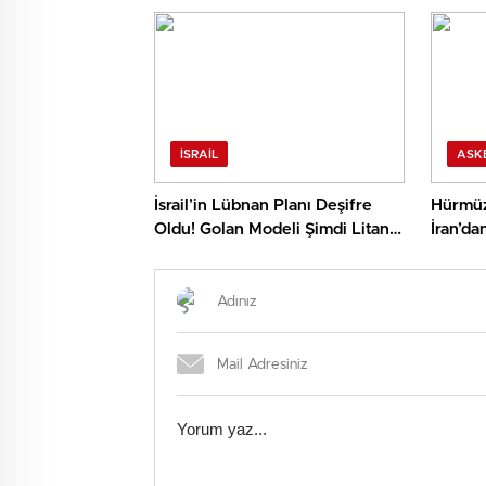
Çocuk 3 Can Daha Hayattan
oynuyo
Koparıldı!
İSRAIL
ASK
İsrail’in Lübnan Planı Deşifre
Hürmüz
Oldu! Golan Modeli Şimdi Litani
İran’d
Hattında mı Uygulanıyor?
İddiası