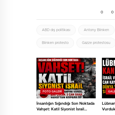
0
0
ABD dış politikası
Antony Blinken
Blinken protesto
Gazze protestosu
FOTO GALERI
GALE
İnsanlığın Sığındığı Son Noktada
Lübnan 
Vahşet: Katil Siyonist İsrail
Vurduk
Mülteci Kampını Vurdu, Biri
Dünya 