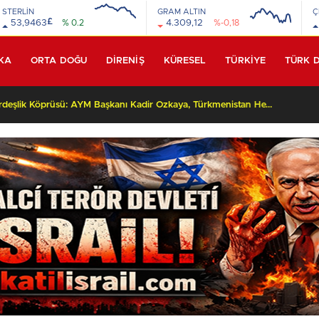
STERLİN
GRAM ALTIN
Ç
£
53,9463
% 0.2
4.309,12
%-0,18
KA
ORTA DOĞU
DİRENİŞ
KÜRESEL
TÜRKİYE
TÜRK 
Yüksek Yargıda Kardeşlik Köprüsü: AYM Başkanı Kadir Özkaya, Türkmenistan Heyetini Kabul Ettti!