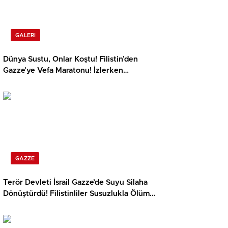
GALERI
Dünya Sustu, Onlar Koştu! Filistin’den
Gazze’ye Vefa Maratonu! İzlerken
Yüreğiniz Parçalanacak
GAZZE
Terör Devleti İsrail Gazze’de Suyu Silaha
Dönüştürdü! Filistinliler Susuzlukla Ölüme
Terk Ediliyor