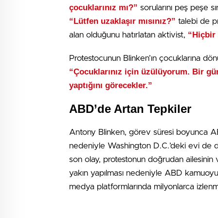
çocuklarınız mı?”
sorularını peş peşe sır
“Lütfen uzaklaşır mısınız?”
talebi de p
“Hiçbir
alan olduğunu hatırlatan aktivist,
Protestocunun Blinken’ın çocuklarına dönü
“Çocuklarınız için üzülüyorum. Bir gü
yaptığını görecekler.”
ABD’de Artan Tepkiler
Antony Blinken, görev süresi boyunca ABD
nedeniyle Washington D.C.’deki evi de da
son olay, protestonun doğrudan ailesinin 
yakın yapılması nedeniyle ABD kamuoyund
medya platformlarında milyonlarca izlenm