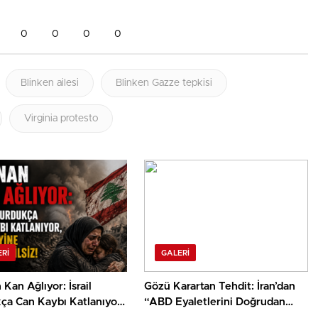
0
0
0
0
Blinken ailesi
Blinken Gazze tepkisi
Virginia protesto
RI
GALERI
Kan Ağlıyor: İsrail
Gözü Karartan Tehdit: İran’dan
ça Can Kaybı Katlanıyor,
“ABD Eyaletlerini Doğrudan
yine üç maymunu
Vururuz” Çıkışı!