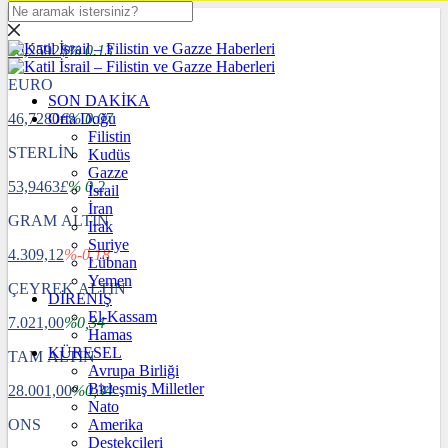
DOLAR
40,2592
$
% 0.13
EURO
SON DAKİKA
46,7280
Orta Doğu
€
% 0.07
Filistin
STERLİN
Kudüs
Gazze
53,9463
£
% 0.2
İsrail
İran
GRAM ALTIN
Irak
Suriye
4.309,12
%-0,18
Lübnan
Yemen
ÇEYREK ALTIN
DİRENİŞ
El-Kassam
7.021,00
%0,34
Hamas
KÜRESEL
TAM ALTIN
Avrupa Birliği
Birleşmiş Milletler
28.001,00
%0,34
Nato
ONS
Amerika
Destekçileri