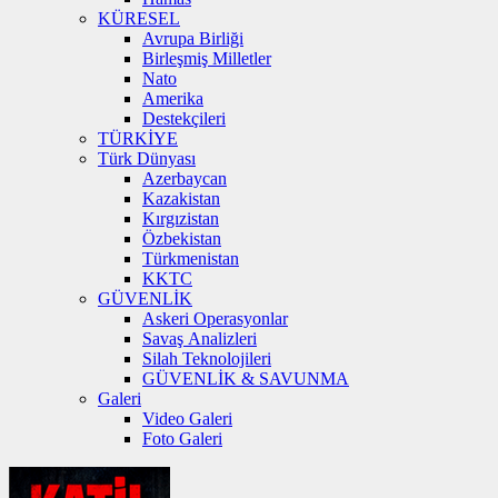
KÜRESEL
Avrupa Birliği
Birleşmiş Milletler
Nato
Amerika
Destekçileri
TÜRKİYE
Türk Dünyası
Azerbaycan
Kazakistan
Kırgızistan
Özbekistan
Türkmenistan
KKTC
GÜVENLİK
Askeri Operasyonlar
Savaş Analizleri
Silah Teknolojileri
GÜVENLİK & SAVUNMA
Galeri
Video Galeri
Foto Galeri