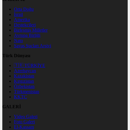
Orta Doğu
İsrail
Amerika
Destekçileri
Birleşmiş Milletler
Avrupa Birliği
Nato
Savaş Suçları Arşivi
Türk Dünyası
🇹🇷 TÜRKİYE
Azerbaycan
Kazakistan
Kırgızistan
Özbekistan
Türkmenistan
KKTC
GALERİ
Video Galeri
Foto Galeri
El-Kassam