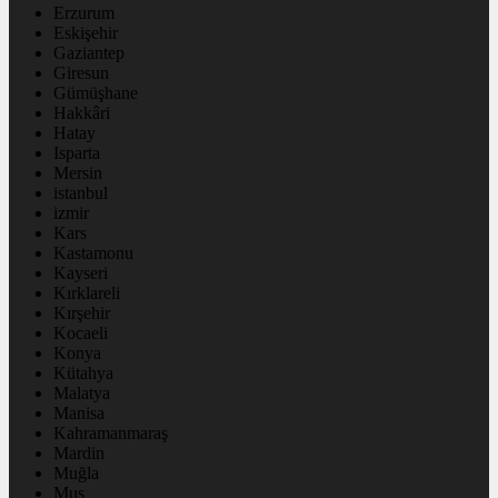
Erzurum
Eskişehir
Gaziantep
Giresun
Gümüşhane
Hakkâri
Hatay
Isparta
Mersin
istanbul
izmir
Kars
Kastamonu
Kayseri
Kırklareli
Kırşehir
Kocaeli
Konya
Kütahya
Malatya
Manisa
Kahramanmaraş
Mardin
Muğla
Muş