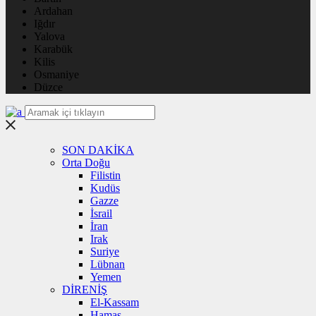
Ardahan
Iğdır
Yalova
Karabük
Kilis
Osmaniye
Düzce
SON DAKİKA
Orta Doğu
Filistin
Kudüs
Gazze
İsrail
İran
Irak
Suriye
Lübnan
Yemen
DİRENİŞ
El-Kassam
Hamas