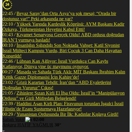
22:45
/
Beyaz Saray’dan Orta Asya’ya şok mesaj: “Orada bir
dostunuz var!” Peki arkasında ne var?
22:10
/
Yüksek Yargıda Kardeşlik Köprüsü: AYM Başkanı Kadir
Özkaya, Türkmenistan Heyetini Kabul Ettti!
01:43
/
Kıyamet Senaryosu Gerçek Oldu! ABD ordusu doğrudan
İRAN’I vurmaya başladı!
00:10
/
İnsanlığın Sığındığı Son Noktada Vahşet: Katil Siyonist
İsrail Mülteci Kampını Vurdu, Biri Çocuk 3 Can Daha Hayattan
Koparıldı!
22:46
/
Lübnan Kan Ağlıyor: İsrail Vurdukça Can Kaybı
Katlanıyor, Dünya yine üç maymunu oynuyor.
00:27
/
Masada ve Sahada Türk Aklı: MİT Başkanı İbrahim Kalın
Kritik Gazze Diplomasisi İçin Kahire’de!
23:02
/
Gözü Karartan Tehdit: İran’dan “ABD Eyaletlerini
Doğrudan Vururuz” Çıkışı!
21:05
/
Zihinlere Sızan Kirli El İfşa Oldu: İsrail’in “Manipülasyon
Ordusu” ve Gizli Müfredatı Belgelendi!
22:39
/
Haddini Aşan Kirli Plan: Firavunun torunları İşgalci İsrail
Filistin’de Ezanı Susturmaya Hazırlanıyor!
00:29
/
Yunanistan Ordusunda Bir İlk: Kadınlar Kışlaya Girdi!
Sabah
Vakti
02:00
Ankara
HAFİF YAĞMUR
30°