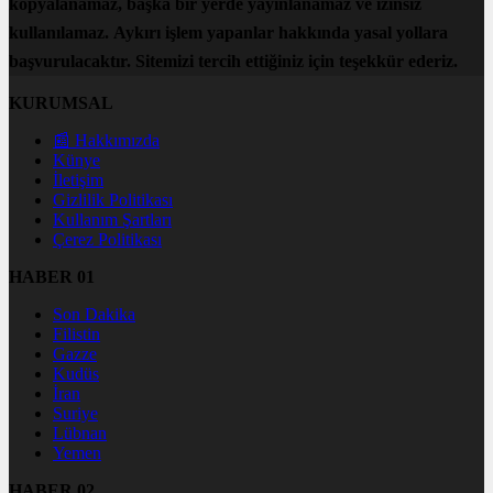
kopyalanamaz, başka bir yerde yayınlanamaz ve izinsiz
kullanılamaz. Aykırı işlem yapanlar hakkında yasal yollara
başvurulacaktır. Sitemizi tercih ettiğiniz için teşekkür ederiz.
KURUMSAL
📰 Hakkımızda
Künye
İletişim
Gizlilik Politikası
Kullanım Şartları
Çerez Politikası
HABER 01
Son Dakika
Filistin
Gazze
Kudüs
İran
Suriye
Lübnan
Yemen
HABER 02