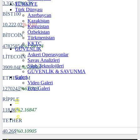
3.335,67
%0,36
TÜRKİYE
Türk Dünyası
BİST100
Azerbaycan
Kazakistan
10.222,02
%-0,03
Kırgızistan
Özbekistan
BİTCOİN
Türkmenistan
KKTC
4782585
฿
%1.64124
GÜVENLİK
Askeri Operasyonlar
LİTECOİN
Savaş Analizleri
Silah Teknolojileri
3909.04
Ł
%5.25507
GÜVENLİK & SAVUNMA
Galeri
ETHEREUM
Video Galeri
Foto Galeri
127024
Ξ
%6.0715
RİPPLE
118.86
%2.16847
TETHER
40.26
$
%0.10905