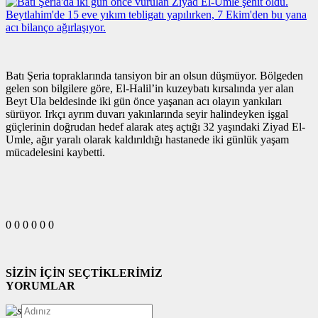
Batı Şeria topraklarında tansiyon bir an olsun düşmüyor. Bölgeden
gelen son bilgilere göre, El-Halil’in kuzeybatı kırsalında yer alan
Beyt Ula beldesinde iki gün önce yaşanan acı olayın yankıları
sürüyor. Irkçı ayrım duvarı yakınlarında seyir halindeyken işgal
güçlerinin doğrudan hedef alarak ateş açtığı 32 yaşındaki Ziyad El-
Umle, ağır yaralı olarak kaldırıldığı hastanede iki günlük yaşam
mücadelesini kaybetti.
0
0
0
0
0
0
SİZİN İÇİN SEÇTİKLERİMİZ
YORUMLAR