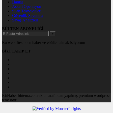
Hamas
Askeri Operasyon
Silah Teknolojileri
Güvenlik-Savunma
Savaş Analizleri
BÜLTEN ABONELİĞİ
+
Bu web sitesinden haber ve ebülten almak istiyorum
BİZİ TAKİP ET
BirHaber birtema.com ekibi tarafından yapılmış premium wordpress
temasıdır