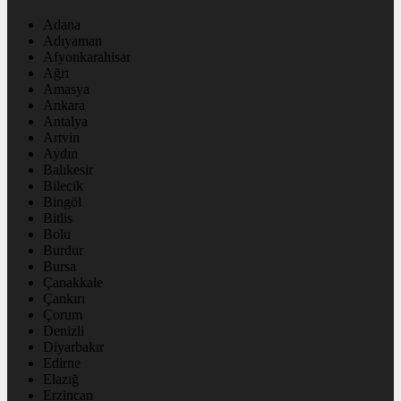
Adana
Adıyaman
Afyonkarahisar
Ağrı
Amasya
Ankara
Antalya
Artvin
Aydın
Balıkesir
Bilecik
Bingöl
Bitlis
Bolu
Burdur
Bursa
Çanakkale
Çankırı
Çorum
Denizli
Diyarbakır
Edirne
Elazığ
Erzincan