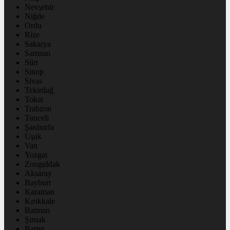
Nevşehir
Niğde
Ordu
Rize
Sakarya
Samsun
Siirt
Sinop
Sivas
Tekirdağ
Tokat
Trabzon
Tunceli
Şanlıurfa
Uşak
Van
Yozgat
Zonguldak
Aksaray
Bayburt
Karaman
Kırıkkale
Batman
Şırnak
Bartın