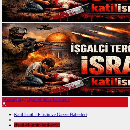
Anasayfa
/
/
ziyad-el-umle-bati-seria
Katil İsrail – Filistin ve Gazze Haberleri
ziyad-el-umle-bati-seria