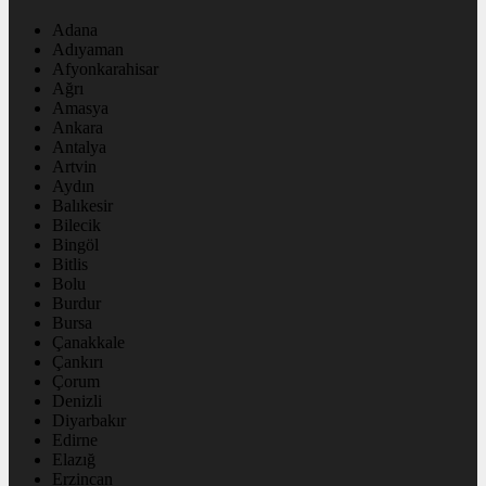
Adana
Adıyaman
Afyonkarahisar
Ağrı
Amasya
Ankara
Antalya
Artvin
Aydın
Balıkesir
Bilecik
Bingöl
Bitlis
Bolu
Burdur
Bursa
Çanakkale
Çankırı
Çorum
Denizli
Diyarbakır
Edirne
Elazığ
Erzincan