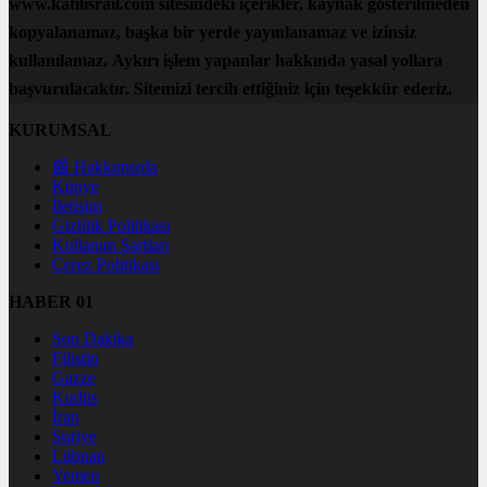
www.katilisrail.com sitesindeki içerikler, kaynak gösterilmeden
kopyalanamaz, başka bir yerde yayınlanamaz ve izinsiz
kullanılamaz. Aykırı işlem yapanlar hakkında yasal yollara
başvurulacaktır. Sitemizi tercih ettiğiniz için teşekkür ederiz.
KURUMSAL
📰 Hakkımızda
Künye
İletişim
Gizlilik Politikası
Kullanım Şartları
Çerez Politikası
HABER 01
Son Dakika
Filistin
Gazze
Kudüs
İran
Suriye
Lübnan
Yemen