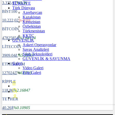
3.335,67
%0,36
TÜRKİYE
Türk Dünyası
BİST100
Azerbaycan
Kazakistan
10.222,02
%-0,03
Kırgızistan
Özbekistan
BİTCOİN
Türkmenistan
KKTC
4782585
฿
%1.64124
GÜVENLİK
Askeri Operasyonlar
LİTECOİN
Savaş Analizleri
Silah Teknolojileri
3909.04
Ł
%5.25507
GÜVENLİK & SAVUNMA
Galeri
ETHEREUM
Video Galeri
Foto Galeri
127024
Ξ
%6.0715
RİPPLE
118.86
%2.16847
TETHER
40.26
$
%0.10905