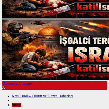
Anasayfa
/
/
image
Katil İsrail – Filistin ve Gazze Haberleri
image