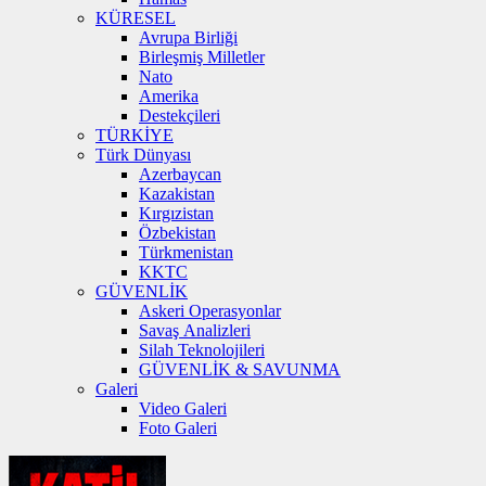
KÜRESEL
Avrupa Birliği
Birleşmiş Milletler
Nato
Amerika
Destekçileri
TÜRKİYE
Türk Dünyası
Azerbaycan
Kazakistan
Kırgızistan
Özbekistan
Türkmenistan
KKTC
GÜVENLİK
Askeri Operasyonlar
Savaş Analizleri
Silah Teknolojileri
GÜVENLİK & SAVUNMA
Galeri
Video Galeri
Foto Galeri