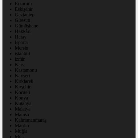
Erzurum
Eskişehir
Gaziantep
Giresun
Gümüşhane
Hakkâri
Hatay
Isparta
Mersin
istanbul
izmir
Kars
Kastamonu
Kayseri
Kırklareli
Kırşehir
Kocaeli
Konya
Kütahya
Malatya
Manisa
Kahramanmaraş
Mardin
Muğla
Muş