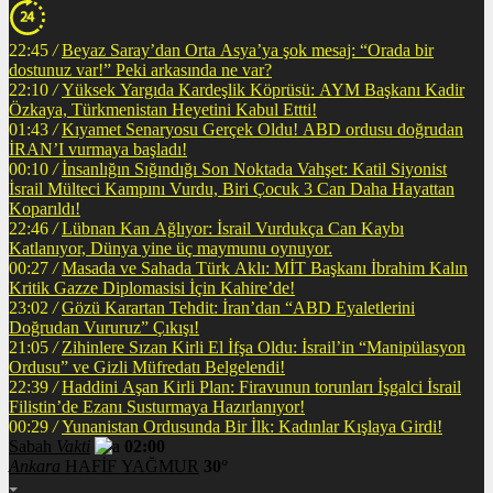
22:45
/
Beyaz Saray’dan Orta Asya’ya şok mesaj: “Orada bir
dostunuz var!” Peki arkasında ne var?
22:10
/
Yüksek Yargıda Kardeşlik Köprüsü: AYM Başkanı Kadir
Özkaya, Türkmenistan Heyetini Kabul Ettti!
01:43
/
Kıyamet Senaryosu Gerçek Oldu! ABD ordusu doğrudan
İRAN’I vurmaya başladı!
00:10
/
İnsanlığın Sığındığı Son Noktada Vahşet: Katil Siyonist
İsrail Mülteci Kampını Vurdu, Biri Çocuk 3 Can Daha Hayattan
Koparıldı!
22:46
/
Lübnan Kan Ağlıyor: İsrail Vurdukça Can Kaybı
Katlanıyor, Dünya yine üç maymunu oynuyor.
00:27
/
Masada ve Sahada Türk Aklı: MİT Başkanı İbrahim Kalın
Kritik Gazze Diplomasisi İçin Kahire’de!
23:02
/
Gözü Karartan Tehdit: İran’dan “ABD Eyaletlerini
Doğrudan Vururuz” Çıkışı!
21:05
/
Zihinlere Sızan Kirli El İfşa Oldu: İsrail’in “Manipülasyon
Ordusu” ve Gizli Müfredatı Belgelendi!
22:39
/
Haddini Aşan Kirli Plan: Firavunun torunları İşgalci İsrail
Filistin’de Ezanı Susturmaya Hazırlanıyor!
00:29
/
Yunanistan Ordusunda Bir İlk: Kadınlar Kışlaya Girdi!
Sabah
Vakti
02:00
Ankara
HAFİF YAĞMUR
30°