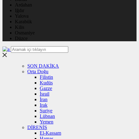
Ardahan
Iğdır
Yalova
Karabük
Kilis
Osmaniye
Düzce
SON DAKİKA
Orta Doğu
Filistin
Kudüs
Gazze
İsrail
İran
Irak
Suriye
Lübnan
Yemen
DİRENİŞ
El-Kassam
Hamas