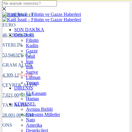
DOLAR
40,2592
$
% 0.13
EURO
SON DAKİKA
46,7280
Orta Doğu
€
% 0.07
Filistin
STERLİN
Kudüs
Gazze
53,9463
£
% 0.2
İsrail
İran
GRAM ALTIN
Irak
Suriye
4.309,12
%-0,18
Lübnan
Yemen
ÇEYREK ALTIN
DİRENİŞ
El-Kassam
7.021,00
%0,34
Hamas
KÜRESEL
TAM ALTIN
Avrupa Birliği
Birleşmiş Milletler
28.001,00
%0,34
Nato
ONS
Amerika
Destekçileri