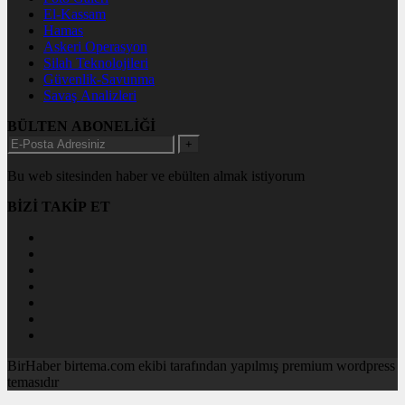
El-Kassam
Hamas
Askeri Operasyon
Silah Teknolojileri
Güvenlik-Savunma
Savaş Analizleri
BÜLTEN ABONELİĞİ
+
Bu web sitesinden haber ve ebülten almak istiyorum
BİZİ TAKİP ET
BirHaber birtema.com ekibi tarafından yapılmış premium wordpress
temasıdır