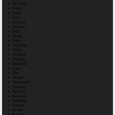
Nevşehir
Niğde
Ordu
Rize
Sakarya
Samsun
Siirt
Sinop
Sivas
Tekirdağ
Tokat
Trabzon
Tunceli
Şanlıurfa
Uşak
Van
Yozgat
Zonguldak
Aksaray
Bayburt
Karaman
Kırıkkale
Batman
Şırnak
Bartın