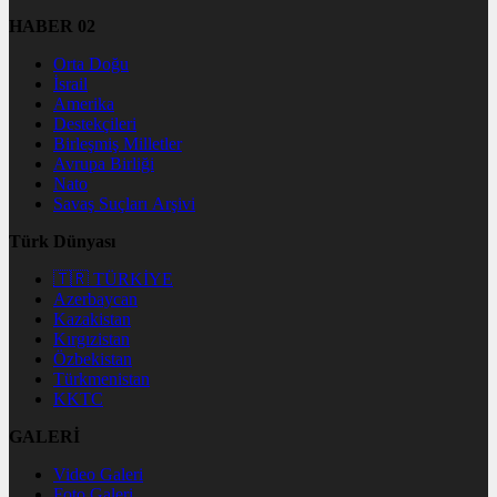
HABER 02
Orta Doğu
İsrail
Amerika
Destekçileri
Birleşmiş Milletler
Avrupa Birliği
Nato
Savaş Suçları Arşivi
Türk Dünyası
🇹🇷 TÜRKİYE
Azerbaycan
Kazakistan
Kırgızistan
Özbekistan
Türkmenistan
KKTC
GALERİ
Video Galeri
Foto Galeri