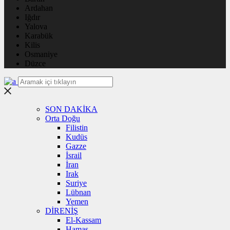
Ardahan
Iğdır
Yalova
Karabük
Kilis
Osmaniye
Düzce
SON DAKİKA
Orta Doğu
Filistin
Kudüs
Gazze
İsrail
İran
Irak
Suriye
Lübnan
Yemen
DİRENİŞ
El-Kassam
Hamas