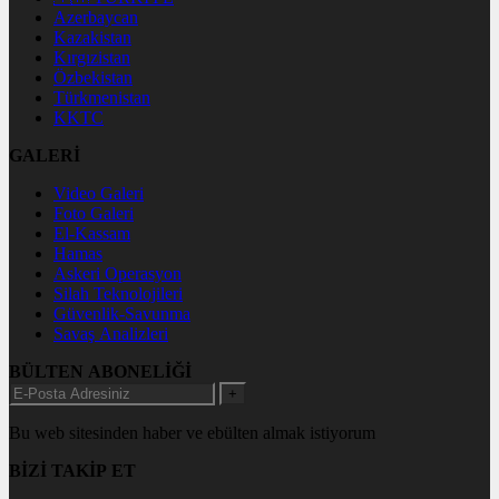
Azerbaycan
Kazakistan
Kırgızistan
Özbekistan
Türkmenistan
KKTC
GALERİ
Video Galeri
Foto Galeri
El-Kassam
Hamas
Askeri Operasyon
Silah Teknolojileri
Güvenlik-Savunma
Savaş Analizleri
BÜLTEN ABONELİĞİ
+
Bu web sitesinden haber ve ebülten almak istiyorum
BİZİ TAKİP ET