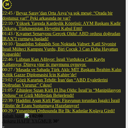
22:45
/
Beyaz Saray’dan Orta Asya’ya şok mesaj: “Orada bir
dostunuz var!” Peki arkasında ne var?
22:10
/
Yüksek Yargıda Kardeşlik Köprüsü: AYM Başkanı Kadir
Özkaya, Türkmenistan Heyetini Kabul Ettti!
01:43
/
Kıyamet Senaryosu Gerçek Oldu! ABD ordusu doğrudan
İRAN’I vurmaya başladı!
00:10
/
İnsanlığın Sığındığı Son Noktada Vahşet: Katil Siyonist
İsrail Mülteci Kampını Vurdu, Biri Çocuk 3 Can Daha Hayattan
Koparıldı!
22:46
/
Lübnan Kan Ağlıyor: İsrail Vurdukça Can Kaybı
Katlanıyor, Dünya yine üç maymunu oynuyor.
00:27
/
Masada ve Sahada Türk Aklı: MİT Başkanı İbrahim Kalın
Kritik Gazze Diplomasisi İçin Kahire’de!
23:02
/
Gözü Karartan Tehdit: İran’dan “ABD Eyaletlerini
Doğrudan Vururuz” Çıkışı!
21:05
/
Zihinlere Sızan Kirli El İfşa Oldu: İsrail’in “Manipülasyon
Ordusu” ve Gizli Müfredatı Belgelendi!
22:39
/
Haddini Aşan Kirli Plan: Firavunun torunları İşgalci İsrail
Filistin’de Ezanı Susturmaya Hazırlanıyor!
00:29
/
Yunanistan Ordusunda Bir İlk: Kadınlar Kışlaya Girdi!
Sabah
Vakti
02:00
Ankara
HAFİF YAĞMUR
30°