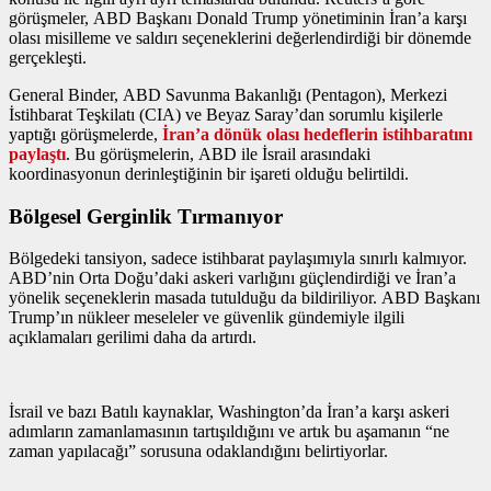
görüşmeler, ABD Başkanı Donald Trump yönetiminin İran’a karşı
olası misilleme ve saldırı seçeneklerini değerlendirdiği bir dönemde
gerçekleşti.
General Binder, ABD Savunma Bakanlığı (Pentagon), Merkezi
İstihbarat Teşkilatı (CIA) ve Beyaz Saray’dan sorumlu kişilerle
yaptığı görüşmelerde,
İran’a dönük olası hedeflerin istihbaratını
paylaştı
. Bu görüşmelerin, ABD ile İsrail arasındaki
koordinasyonun derinleştiğinin bir işareti olduğu belirtildi.
Bölgesel Gerginlik Tırmanıyor
Bölgedeki tansiyon, sadece istihbarat paylaşımıyla sınırlı kalmıyor.
ABD’nin Orta Doğu’daki askeri varlığını güçlendirdiği ve İran’a
yönelik seçeneklerin masada tutulduğu da bildiriliyor. ABD Başkanı
Trump’ın nükleer meseleler ve güvenlik gündemiyle ilgili
açıklamaları gerilimi daha da artırdı.
İsrail ve bazı Batılı kaynaklar, Washington’da İran’a karşı askeri
adımların zamanlamasının tartışıldığını ve artık bu aşamanın “ne
zaman yapılacağı” sorusuna odaklandığını belirtiyorlar.