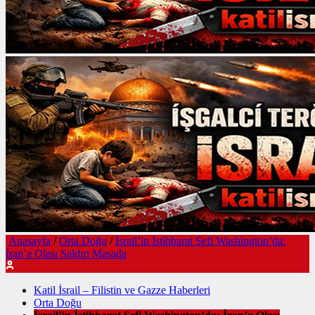
Anasayfa
/
Orta Doğu
/
İsrail’in İstihbarat Şefi Washington’da:
İran’a Olası Saldırı Masada
Katil İsrail – Filistin ve Gazze Haberleri
Orta Doğu