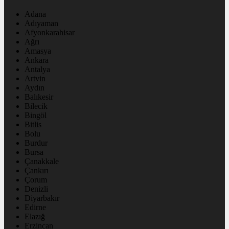
Adana
Adıyaman
Afyonkarahisar
Ağrı
Amasya
Ankara
Antalya
Artvin
Aydın
Balıkesir
Bilecik
Bingöl
Bitlis
Bolu
Burdur
Bursa
Çanakkale
Çankırı
Çorum
Denizli
Diyarbakır
Edirne
Elazığ
Erzincan