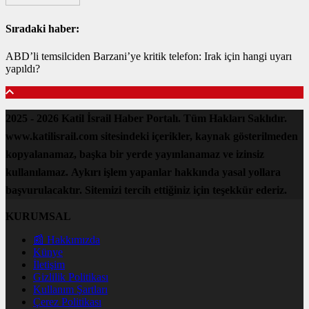
Sıradaki haber:
ABD’li temsilciden Barzani’ye kritik telefon: Irak için hangi uyarı
yapıldı?
2025 - 2026 Katil İsrail Haber Portalı. Tüm Hakları Saklıdır.
www.katilisrail.com sitesindeki içerikler, kaynak gösterilmeden
kopyalanamaz, başka bir yerde yayınlanamaz ve izinsiz
kullanılamaz. Aykırı işlem yapanlar hakkında yasal yollara
başvurulacaktır. Sitemizi tercih ettiğiniz için teşekkür ederiz.
KURUMSAL
📰 Hakkımızda
Künye
İletişim
Gizlilik Politikası
Kullanım Şartları
Çerez Politikası