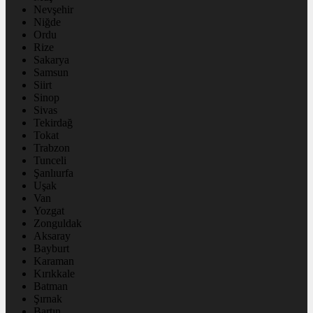
Nevşehir
Niğde
Ordu
Rize
Sakarya
Samsun
Siirt
Sinop
Sivas
Tekirdağ
Tokat
Trabzon
Tunceli
Şanlıurfa
Uşak
Van
Yozgat
Zonguldak
Aksaray
Bayburt
Karaman
Kırıkkale
Batman
Şırnak
Bartın