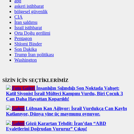
abd
askeri istihbarat
bölgesel güvenlik
CIA
İran saldırısı
İsrail istihbarat
Orta Doğu gerilimi
Pentagon
Shlomi Binder
Son Dakika
Trump İran politikası
Washington
SİZİN İÇİN SEÇTİKLERİMİZ
Foto Galeri
İnsanlığın Sığındığı Son Noktada Vahşet:
Katil Siyonist İsrail Mülteci Kampını Vurdu, Biri Çocuk 3
Can Daha Hayattan Koparıldı!
Galeri
Lübnan Kan Ağlıyor: İsrail Vurdukça Can Kaybı
Katlanıyor, Dünya yine üç maymunu oynuyor.
Galeri
Gözü Karartan Tehdit: İran’dan “ABD
Eyaletlerini Doğrudan Vururuz” Çıkışı!