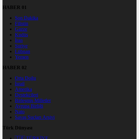
HABER 01
Son Dakika
Filistin
Gazze
Kudüs
İran
Suriye
Lübnan
Yemen
HABER 02
Orta Doğu
İsrail
Amerika
Destekçileri
Birleşmiş Milletler
Avrupa Birliği
Nato
Savaş Suçları Arşivi
Türk Dünyası
🇹🇷 TÜRKİYE