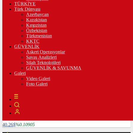
3.335,67
%0,36
TÜRKİYE
Türk Dünyası
BİST100
Azerbaycan
Kazakistan
10.222,02
%-0,03
Kırgızistan
Özbekistan
BİTCOİN
Türkmenistan
KKTC
4782585
฿
%1.64124
GÜVENLİK
Askeri Operasyonlar
LİTECOİN
Savaş Analizleri
Silah Teknolojileri
3909.04
Ł
%5.25507
GÜVENLİK & SAVUNMA
Galeri
ETHEREUM
Video Galeri
Foto Galeri
127024
Ξ
%6.0715
RİPPLE
118.86
%2.16847
TETHER
40.26
$
%0.10905