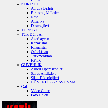
KÜRESEL
Avrupa Birliği
Birleşmiş Milletler
Nato
Amerika
Destekçileri
TÜRKİYE
Türk Dünyası
Azerbaycan
Kazakistan
Kırgızistan
Özbekistan
Türkmenistan
KKTC
GÜVENLİK
Askeri Operasyonlar
Savaş Analizleri
Silah Teknolojileri
GÜVENLİK & SAVUNMA
Galeri
Video Galeri
Foto Galeri