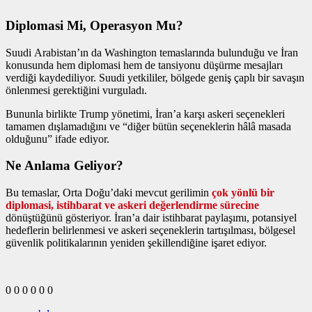
Diplomasi Mi, Operasyon Mu?
Suudi Arabistan’ın da Washington temaslarında bulunduğu ve İran
konusunda hem diplomasi hem de tansiyonu düşürme mesajları
verdiği kaydediliyor. Suudi yetkililer, bölgede geniş çaplı bir savaşın
önlenmesi gerektiğini vurguladı.
Bununla birlikte Trump yönetimi, İran’a karşı askeri seçenekleri
tamamen dışlamadığını ve “diğer bütün seçeneklerin hâlâ masada
olduğunu” ifade ediyor.
Ne Anlama Geliyor?
Bu temaslar, Orta Doğu’daki mevcut gerilimin
çok yönlü bir
diplomasi, istihbarat ve askeri değerlendirme sürecine
dönüştüğünü gösteriyor. İran’a dair istihbarat paylaşımı, potansiyel
hedeflerin belirlenmesi ve askeri seçeneklerin tartışılması, bölgesel
güvenlik politikalarının yeniden şekillendiğine işaret ediyor.
0
0
0
0
0
0