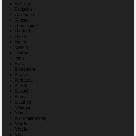
Erzurum
Eskişehir
Gaziantep
Giresun
Gümüşhane
Hakkâri
Hatay
Isparta
Mersin
istanbul
izmir
Kars
Kastamonu
Kayseri
Kırklareli
Kırşehir
Kocaeli
Konya
Kütahya
Malatya
Manisa
Kahramanmaraş
Mardin
Muğla
Muş