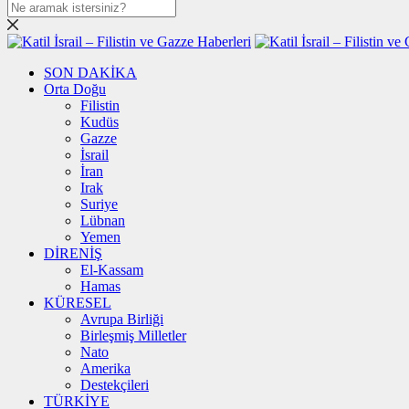
SON DAKİKA
Orta Doğu
Filistin
Kudüs
Gazze
İsrail
İran
Irak
Suriye
Lübnan
Yemen
DİRENİŞ
El-Kassam
Hamas
KÜRESEL
Avrupa Birliği
Birleşmiş Milletler
Nato
Amerika
Destekçileri
TÜRKİYE