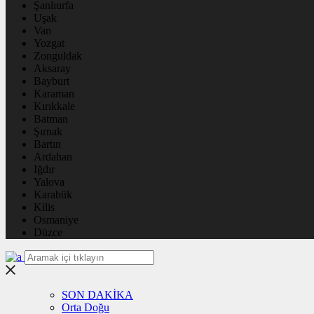
Şanlıurfa
Uşak
Van
Yozgat
Zonguldak
Aksaray
Bayburt
Karaman
Kırıkkale
Batman
Şırnak
Bartın
Ardahan
Iğdır
Yalova
Karabük
Kilis
Osmaniye
Düzce
SON DAKİKA
Orta Doğu