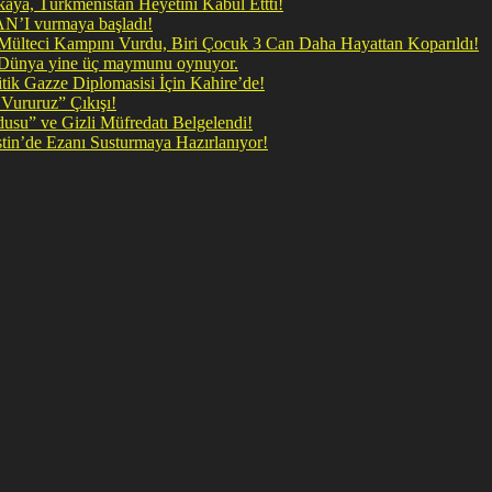
ya, Türkmenistan Heyetini Kabul Ettti!
 doğrudan İRAN’I vurmaya başladı!
il Mülteci Kampını Vurdu, Biri Çocuk 3 Can Daha Hayattan Koparıldı!
, Dünya yine üç maymunu oynuyor.
ik Gazze Diplomasisi İçin Kahire’de!
Vururuz” Çıkışı!
rdusu” ve Gizli Müfredatı Belgelendi!
şan Kirli Plan: Firavunun torunları İşgalci İsrail Filistin’de Ezanı Susturmaya Hazırlanıyor!