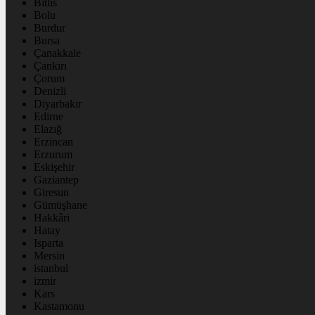
Bitlis
Bolu
Burdur
Bursa
Çanakkale
Çankırı
Çorum
Denizli
Diyarbakır
Edirne
Elazığ
Erzincan
Erzurum
Eskişehir
Gaziantep
Giresun
Gümüşhane
Hakkâri
Hatay
Isparta
Mersin
istanbul
izmir
Kars
Kastamonu