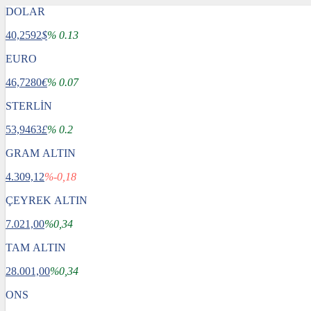
DOLAR
40,2592
$
% 0.13
EURO
46,7280
€
% 0.07
STERLİN
53,9463
£
% 0.2
GRAM ALTIN
4.309,12
%-0,18
ÇEYREK ALTIN
7.021,00
%0,34
TAM ALTIN
28.001,00
%0,34
ONS