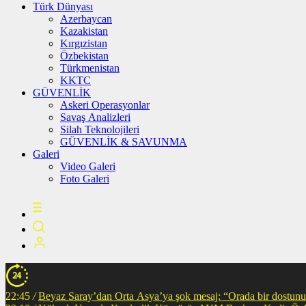
Türk Dünyası
Azerbaycan
Kazakistan
Kırgızistan
Özbekistan
Türkmenistan
KKTC
GÜVENLİK
Askeri Operasyonlar
Savaş Analizleri
Silah Teknolojileri
GÜVENLİK & SAVUNMA
Galeri
Video Galeri
Foto Galeri
22:45
/
Beyaz Saray’dan Orta Asya’ya şok mesaj: “Orada bir dostunuz