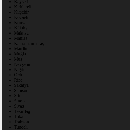
Kayseri
Kırklareli
Kırşehir
Kocaeli
Konya
Kütahya
Malatya
Manisa
Kahramanmaraş
Mardin
Muğla
Muş
Nevşehir
Niğde
Ordu
Rize
Sakarya
Samsun
Siirt
Sinop
Sivas
Tekirdağ
Tokat
Trabzon
Tunceli