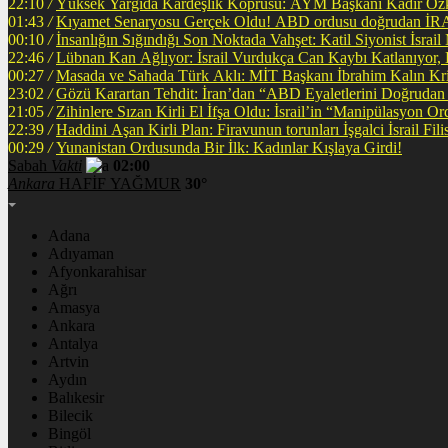
22:10
/
Yüksek Yargıda Kardeşlik Köprüsü: AYM Başkanı Kadir Özka
01:43
/
Kıyamet Senaryosu Gerçek Oldu! ABD ordusu
00:10
/
İnsanlığın Sığındığı Son Noktada Vahşet: Katil Siyonist İsra
22:46
/
Lübnan Kan Ağlıyor: İsrail Vurdukça Can Kaybı Katlanıyor
00:27
/
Masada ve Sahada Türk Aklı: MİT Başkanı İbrahim Kalın Krit
23:02
/
Gözü Karartan Tehdit: İran’dan “ABD Eyaletlerini Doğrudan 
21:05
/
Zihinlere Sızan Kirli El İfşa Oldu: İsrail’in “Manipülasyon O
22:39
/
Haddini A
00:29
/
Yunanistan Ordusunda Bir İlk: Kadınlar Kışlaya Girdi!
Sabah
Vakti
02:00
Ankara
HAFİF YAĞMUR
30°
Adana
Adıyaman
Afyonkarahisar
Ağrı
Amasya
Ankara
Antalya
Artvin
Aydın
Balıkesir
Bilecik
Bingöl