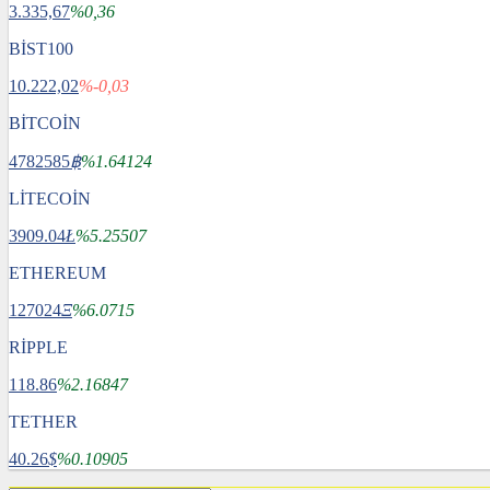
3.335,67
%0,36
BİST100
10.222,02
%-0,03
BİTCOİN
4782585
฿
%1.64124
LİTECOİN
3909.04
Ł
%5.25507
ETHEREUM
127024
Ξ
%6.0715
RİPPLE
118.86
%2.16847
TETHER
40.26
$
%0.10905