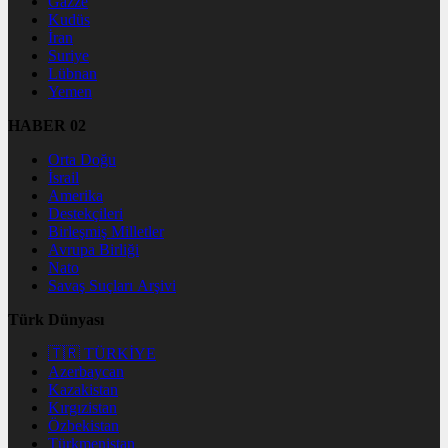
Gazze
Kudüs
İran
Suriye
Lübnan
Yemen
HABER 02
Orta Doğu
İsrail
Amerika
Destekçileri
Birleşmiş Milletler
Avrupa Birliği
Nato
Savaş Suçları Arşivi
Türk Dünyası
🇹🇷 TÜRKİYE
Azerbaycan
Kazakistan
Kırgızistan
Özbekistan
Türkmenistan