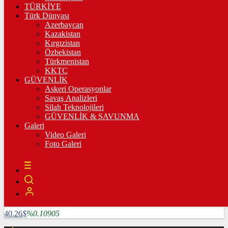
3.335,67
%0,36
TÜRKİYE
Türk Dünyası
BİST100
Azerbaycan
Kazakistan
10.222,02
%-0,03
Kırgızistan
Özbekistan
BİTCOİN
Türkmenistan
KKTC
4782585
฿
%1.64124
GÜVENLİK
Askeri Operasyonlar
LİTECOİN
Savaş Analizleri
Silah Teknolojileri
3909.04
Ł
%5.25507
GÜVENLİK & SAVUNMA
Galeri
ETHEREUM
Video Galeri
Foto Galeri
127024
Ξ
%6.0715
RİPPLE
118.86
%2.16847
TETHER
40.26
$
%0.10905