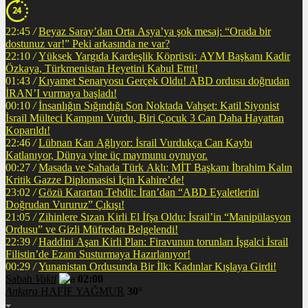
22:45
/
Beyaz Saray’dan Orta Asya’ya şok mesaj: “Orada bir
dostunuz var!” Peki arkasında ne var?
22:10
/
Yüksek Yargıda Kardeşlik Köprüsü: AYM Başkanı Kadir
Özkaya, Türkmenistan Heyetini Kabul Ettti!
01:43
/
Kıyamet Senaryosu Gerçek Oldu! ABD ordusu doğrudan
İRAN’I vurmaya başladı!
00:10
/
İnsanlığın Sığındığı Son Noktada Vahşet: Katil Siyonist
İsrail Mülteci Kampını Vurdu, Biri Çocuk 3 Can Daha Hayattan
Koparıldı!
22:46
/
Lübnan Kan Ağlıyor: İsrail Vurdukça Can Kaybı
Katlanıyor, Dünya yine üç maymunu oynuyor.
00:27
/
Masada ve Sahada Türk Aklı: MİT Başkanı İbrahim Kalın
Kritik Gazze Diplomasisi İçin Kahire’de!
23:02
/
Gözü Karartan Tehdit: İran’dan “ABD Eyaletlerini
Doğrudan Vururuz” Çıkışı!
21:05
/
Zihinlere Sızan Kirli El İfşa Oldu: İsrail’in “Manipülasyon
Ordusu” ve Gizli Müfredatı Belgelendi!
22:39
/
Haddini Aşan Kirli Plan: Firavunun torunları İşgalci İsrail
Filistin’de Ezanı Susturmaya Hazırlanıyor!
00:29
/
Yunanistan Ordusunda Bir İlk: Kadınlar Kışlaya Girdi!
Sabah
Vakti
02:00
Ankara
HAFİF YAĞMUR
30°