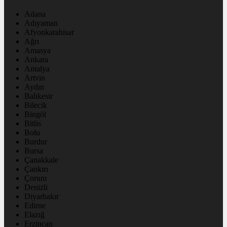
Adana
Adıyaman
Afyonkarahisar
Ağrı
Amasya
Ankara
Antalya
Artvin
Aydın
Balıkesir
Bilecik
Bingöl
Bitlis
Bolu
Burdur
Bursa
Çanakkale
Çankırı
Çorum
Denizli
Diyarbakır
Edirne
Elazığ
Erzincan