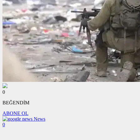
0
BEĞENDİM
ABONE OL
News
0