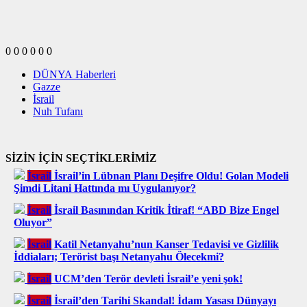
0
0
0
0
0
0
DÜNYA Haberleri
Gazze
İsrail
Nuh Tufanı
SİZİN İÇİN SEÇTİKLERİMİZ
İsrail
İsrail’in Lübnan Planı Deşifre Oldu! Golan Modeli
Şimdi Litani Hattında mı Uygulanıyor?
İsrail
İsrail Basınından Kritik İtiraf! “ABD Bize Engel
Oluyor”
İsrail
Katil Netanyahu’nun Kanser Tedavisi ve Gizlilik
İddiaları; Terörist başı Netanyahu Ölecekmi?
İsrail
UCM’den Terör devleti İsrail’e yeni şok!
İsrail
İsrail’den Tarihi Skandal! İdam Yasası Dünyayı