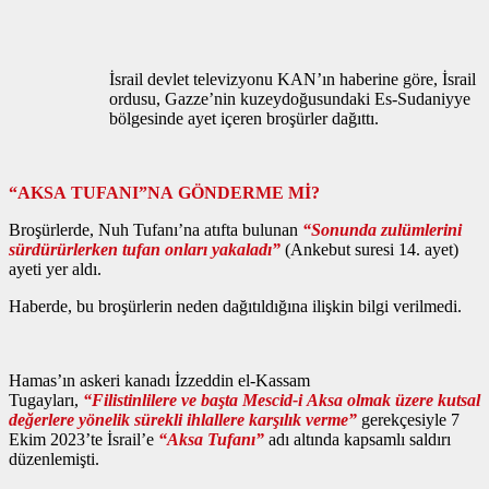
İsrail devlet televizyonu KAN’ın haberine göre, İsrail
ordusu, Gazze’nin kuzeydoğusundaki Es-Sudaniyye
bölgesinde ayet içeren broşürler dağıttı.
“AKSA TUFANI”NA GÖNDERME Mİ?
Broşürlerde, Nuh Tufanı’na atıfta bulunan
“Sonunda zulümlerini
sürdürürlerken tufan onları yakaladı”
(Ankebut suresi 14. ayet)
ayeti yer aldı.
Haberde, bu broşürlerin neden dağıtıldığına ilişkin bilgi verilmedi.
Hamas’ın askeri kanadı İzzeddin el-Kassam
Tugayları,
“Filistinlilere ve başta Mescid-i Aksa olmak üzere kutsal
değerlere yönelik sürekli ihlallere karşılık verme”
gerekçesiyle 7
Ekim 2023’te İsrail’e
“Aksa Tufanı”
adı altında kapsamlı saldırı
düzenlemişti.