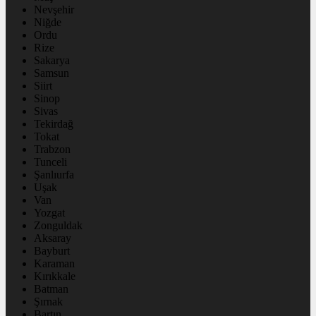
Nevşehir
Niğde
Ordu
Rize
Sakarya
Samsun
Siirt
Sinop
Sivas
Tekirdağ
Tokat
Trabzon
Tunceli
Şanlıurfa
Uşak
Van
Yozgat
Zonguldak
Aksaray
Bayburt
Karaman
Kırıkkale
Batman
Şırnak
Bartın