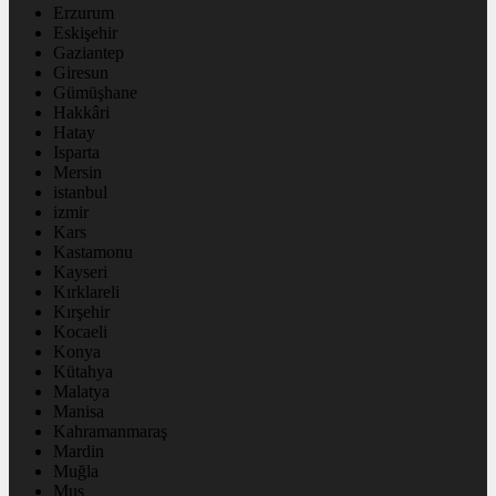
Erzurum
Eskişehir
Gaziantep
Giresun
Gümüşhane
Hakkâri
Hatay
Isparta
Mersin
istanbul
izmir
Kars
Kastamonu
Kayseri
Kırklareli
Kırşehir
Kocaeli
Konya
Kütahya
Malatya
Manisa
Kahramanmaraş
Mardin
Muğla
Muş