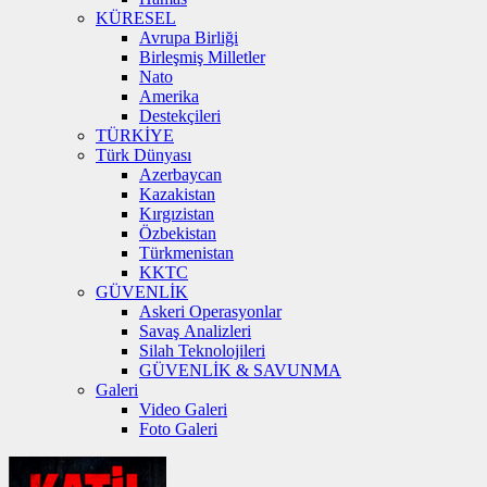
KÜRESEL
Avrupa Birliği
Birleşmiş Milletler
Nato
Amerika
Destekçileri
TÜRKİYE
Türk Dünyası
Azerbaycan
Kazakistan
Kırgızistan
Özbekistan
Türkmenistan
KKTC
GÜVENLİK
Askeri Operasyonlar
Savaş Analizleri
Silah Teknolojileri
GÜVENLİK & SAVUNMA
Galeri
Video Galeri
Foto Galeri