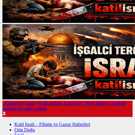
Anasayfa
/
İsrail
/
İsrail ordusu, Gazze’de “Nuh Tufanı” ayetinin
olduğu broşürler dağıttı
Katil İsrail – Filistin ve Gazze Haberleri
Orta Doğu