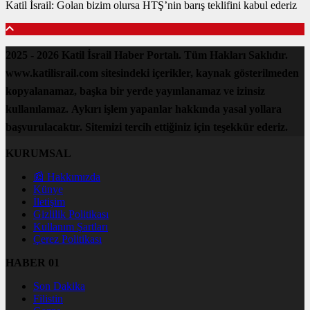
Katil İsrail: Golan bizim olursa HTŞ’nin barış teklifini kabul ederiz
2025 - 2026 Katil İsrail Haber Portalı. Tüm Hakları Saklıdır.
www.katilisrail.com sitesindeki içerikler, kaynak gösterilmeden
kopyalanamaz, başka bir yerde yayınlanamaz ve izinsiz
kullanılamaz. Aykırı işlem yapanlar hakkında yasal yollara
başvurulacaktır. Sitemizi tercih ettiğiniz için teşekkür ederiz.
KURUMSAL
📰 Hakkımızda
Künye
İletişim
Gizlilik Politikası
Kullanım Şartları
Çerez Politikası
HABER 01
Son Dakika
Filistin