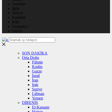
Ardahan
Iğdır
Yalova
Karabük
Kilis
Osmaniye
Düzce
SON DAKİKA
Orta Doğu
Filistin
Kudüs
Gazze
İsrail
İran
Irak
Suriye
Lübnan
Yemen
DİRENİŞ
El-Kassam
Hamas