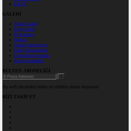
KKTC
GALERİ
Video Galeri
Foto Galeri
El-Kassam
Hamas
Askeri Operasyon
Silah Teknolojileri
Güvenlik-Savunma
Savaş Analizleri
BÜLTEN ABONELİĞİ
+
Bu web sitesinden haber ve ebülten almak istiyorum
BİZİ TAKİP ET