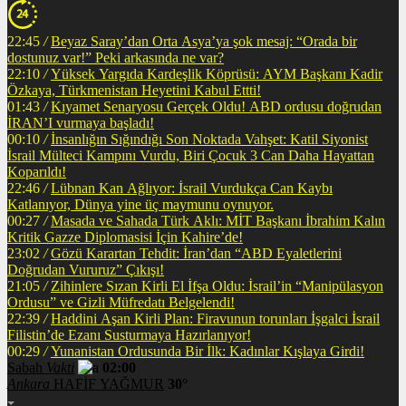
22:45
/
Beyaz Saray’dan Orta Asya’ya şok mesaj: “Orada bir
dostunuz var!” Peki arkasında ne var?
22:10
/
Yüksek Yargıda Kardeşlik Köprüsü: AYM Başkanı Kadir
Özkaya, Türkmenistan Heyetini Kabul Ettti!
01:43
/
Kıyamet Senaryosu Gerçek Oldu! ABD ordusu doğrudan
İRAN’I vurmaya başladı!
00:10
/
İnsanlığın Sığındığı Son Noktada Vahşet: Katil Siyonist
İsrail Mülteci Kampını Vurdu, Biri Çocuk 3 Can Daha Hayattan
Koparıldı!
22:46
/
Lübnan Kan Ağlıyor: İsrail Vurdukça Can Kaybı
Katlanıyor, Dünya yine üç maymunu oynuyor.
00:27
/
Masada ve Sahada Türk Aklı: MİT Başkanı İbrahim Kalın
Kritik Gazze Diplomasisi İçin Kahire’de!
23:02
/
Gözü Karartan Tehdit: İran’dan “ABD Eyaletlerini
Doğrudan Vururuz” Çıkışı!
21:05
/
Zihinlere Sızan Kirli El İfşa Oldu: İsrail’in “Manipülasyon
Ordusu” ve Gizli Müfredatı Belgelendi!
22:39
/
Haddini Aşan Kirli Plan: Firavunun torunları İşgalci İsrail
Filistin’de Ezanı Susturmaya Hazırlanıyor!
00:29
/
Yunanistan Ordusunda Bir İlk: Kadınlar Kışlaya Girdi!
Sabah
Vakti
02:00
Ankara
HAFİF YAĞMUR
30°