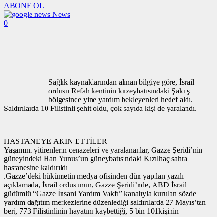
ABONE OL
News
0
Sağlık kaynaklarından alınan bilgiye göre, İsrail
ordusu Refah kentinin kuzeybatısındaki Şakuş
bölgesinde yine yardım bekleyenleri hedef aldı.
Saldırılarda 10 Filistinli şehit oldu, çok sayıda kişi de yaralandı.
HASTANEYE AKIN ETTİLER
Yaşamını yitirenlerin cenazeleri ve yaralananlar, Gazze Şeridi’nin
güneyindeki Han Yunus’un güneybatısındaki Kızılhaç sahra
hastanesine kaldırıldı
.Gazze’deki hükümetin medya ofisinden dün yapılan yazılı
açıklamada, İsrail ordusunun, Gazze Şeridi’nde, ABD-İsrail
güdümlü “Gazze İnsani Yardım Vakfı” kanalıyla kurulan sözde
yardım dağıtım merkezlerine düzenlediği saldırılarda 27 Mayıs’tan
beri, 773 Filistinlinin hayatını kaybettiği, 5 bin 101kişinin