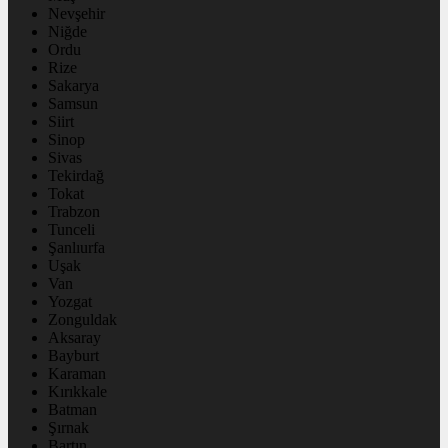
Nevşehir
Niğde
Ordu
Rize
Sakarya
Samsun
Siirt
Sinop
Sivas
Tekirdağ
Tokat
Trabzon
Tunceli
Şanlıurfa
Uşak
Van
Yozgat
Zonguldak
Aksaray
Bayburt
Karaman
Kırıkkale
Batman
Şırnak
Bartın