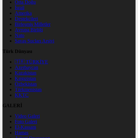
Orta Doğu
İsrail
Amerika
Destekçileri
Birleşmiş Milletler
Avrupa Birliği
Nato
Savaş Suçları Arşivi
Türk Dünyası
🇹🇷 TÜRKİYE
Azerbaycan
Kazakistan
Kırgızistan
Özbekistan
Türkmenistan
KKTC
GALERİ
Video Galeri
Foto Galeri
El-Kassam
Hamas