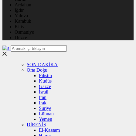
Ardahan
Iğdır
Yalova
Karabük
Kilis
Osmaniye
Düzce
SON DAKİKA
Orta Doğu
Filistin
Kudüs
Gazze
İsrail
İran
Irak
Suriye
Lübnan
Yemen
DİRENİŞ
El-Kassam
Hamas