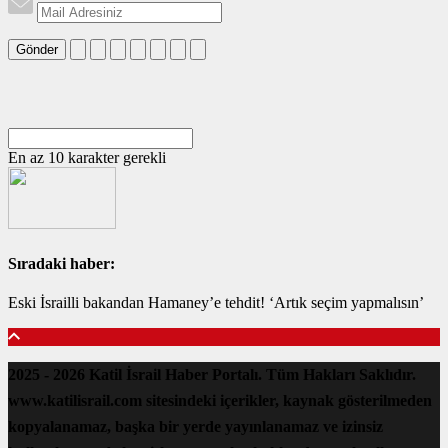
Gönder
En az 10 karakter gerekli
Sıradaki haber:
Eski İsrailli bakandan Hamaney’e tehdit! ‘Artık seçim yapmalısın’
2025 - 2026 Katil İsrail Haber Portalı. Tüm Hakları Saklıdır.
www.katilisrail.com sitesindeki içerikler, kaynak gösterilmeden
kopyalanamaz, başka bir yerde yayınlanamaz ve izinsiz