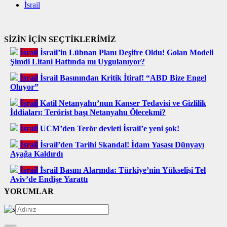
İsrail
SİZİN İÇİN SEÇTİKLERİMİZ
İsrail
İsrail’in Lübnan Planı Deşifre Oldu! Golan Modeli
Şimdi Litani Hattında mı Uygulanıyor?
İsrail
İsrail Basınından Kritik İtiraf! “ABD Bize Engel
Oluyor”
İsrail
Katil Netanyahu’nun Kanser Tedavisi ve Gizlilik
İddiaları; Terörist başı Netanyahu Ölecekmi?
İsrail
UCM’den Terör devleti İsrail’e yeni şok!
İsrail
İsrail’den Tarihi Skandal! İdam Yasası Dünyayı
Ayağa Kaldırdı
İsrail
İsrail Basını Alarmda: Türkiye’nin Yükselişi Tel
Aviv’de Endişe Yarattı
YORUMLAR