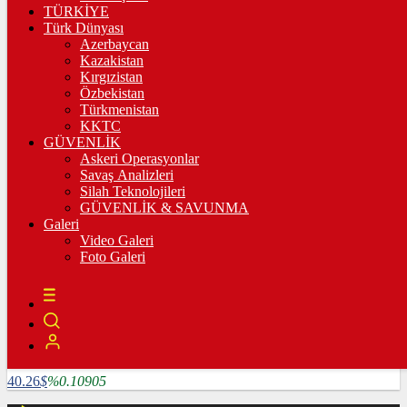
3.335,67
%0,36
TÜRKİYE
Türk Dünyası
BİST100
Azerbaycan
Kazakistan
10.222,02
%-0,03
Kırgızistan
Özbekistan
BİTCOİN
Türkmenistan
KKTC
4782585
฿
%1.64124
GÜVENLİK
Askeri Operasyonlar
LİTECOİN
Savaş Analizleri
Silah Teknolojileri
3909.04
Ł
%5.25507
GÜVENLİK & SAVUNMA
Galeri
ETHEREUM
Video Galeri
Foto Galeri
127024
Ξ
%6.0715
RİPPLE
118.86
%2.16847
TETHER
40.26
$
%0.10905