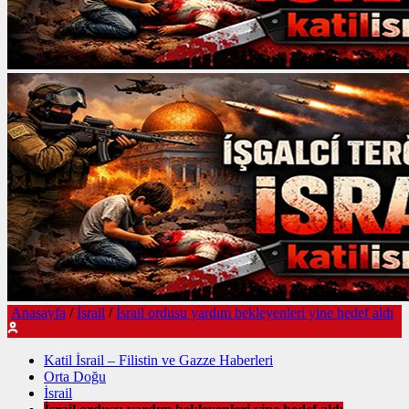
Anasayfa
/
İsrail
/
İsrail ordusu yardım bekleyenleri yine hedef aldı
Katil İsrail – Filistin ve Gazze Haberleri
Orta Doğu
İsrail