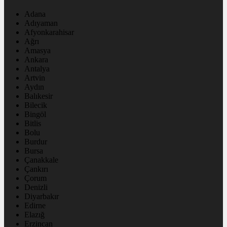
Adana
Adıyaman
Afyonkarahisar
Ağrı
Amasya
Ankara
Antalya
Artvin
Aydın
Balıkesir
Bilecik
Bingöl
Bitlis
Bolu
Burdur
Bursa
Çanakkale
Çankırı
Çorum
Denizli
Diyarbakır
Edirne
Elazığ
Erzincan