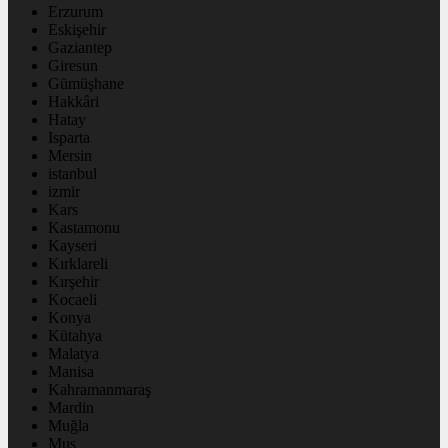
Erzurum
Eskişehir
Gaziantep
Giresun
Gümüşhane
Hakkâri
Hatay
Isparta
Mersin
istanbul
izmir
Kars
Kastamonu
Kayseri
Kırklareli
Kırşehir
Kocaeli
Konya
Kütahya
Malatya
Manisa
Kahramanmaraş
Mardin
Muğla
Muş