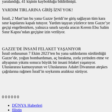
yaralandığı, 41 kişinin kaybolduğu bildirilmişti.
YARDIM TIRLARINA GİRİŞ İZNİ YOK!
İsrail, 2 Mart’tan bu yana Gazze Şeridi’ne giriş sağlayan tüm kara
sınır kapılarını kapalı tutuyor. Yardım taşıyan yüzlerce tırın Gazze’ye
geçişi engellenirken, yalnızca sınırlı sayıda aracın Kerem Ebu Salim
Sınır Kapısı’ndan geçişine izin veriliyor.
GAZZE’DE İNSANİ FELAKET YAŞANIYOR
İsrail ordusunun 7 Ekim 2023’ten bu yana saldırılarını sürdürdüğü
Gazze’de, yoğun bombardıman, aç bırakma, zorla yerinden etme ve
altyapının yıkımı sonucu büyük bir insani felaket yaşanıyor.
Uluslararası kamuoyunun ve Uluslararası Adalet Divanının ateşkes
çağrılarına rağmen İsrail’in soykırımı aralıksız sürüyor.
0
0
0
0
0
0
DÜNYA Haberleri
filistin