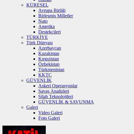
KÜRESEL
Avrupa Birliği
Birleşmiş Milletler
Nato
Amerika
Destekçileri
TÜRKİYE
Türk Dünyası
Azerbaycan
Kazakistan
Kırgızistan
Özbekistan
Türkmenistan
KKTC
GÜVENLİK
Askeri Operasyonlar
Savaş Analizleri
Silah Teknolojileri
GÜVENLİK & SAVUNMA
Galeri
Video Galeri
Foto Galeri