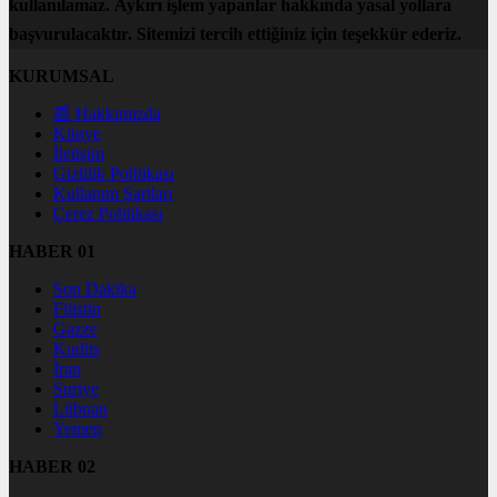
kullanılamaz. Aykırı işlem yapanlar hakkında yasal yollara
başvurulacaktır. Sitemizi tercih ettiğiniz için teşekkür ederiz.
KURUMSAL
📰 Hakkımızda
Künye
İletişim
Gizlilik Politikası
Kullanım Şartları
Çerez Politikası
HABER 01
Son Dakika
Filistin
Gazze
Kudüs
İran
Suriye
Lübnan
Yemen
HABER 02