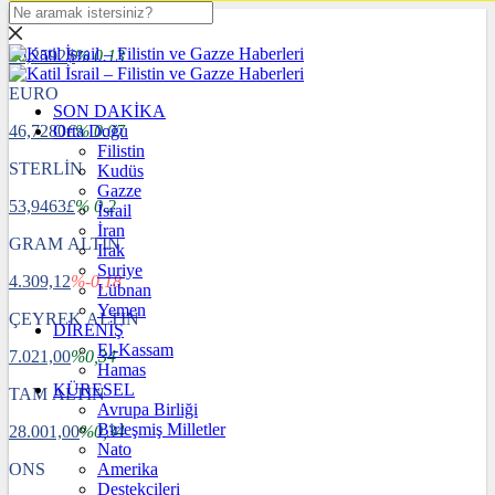
DOLAR
40,2592
$
% 0.13
EURO
SON DAKİKA
46,7280
Orta Doğu
€
% 0.07
Filistin
STERLİN
Kudüs
Gazze
53,9463
£
% 0.2
İsrail
İran
GRAM ALTIN
Irak
Suriye
4.309,12
%-0,18
Lübnan
Yemen
ÇEYREK ALTIN
DİRENİŞ
El-Kassam
7.021,00
%0,34
Hamas
KÜRESEL
TAM ALTIN
Avrupa Birliği
Birleşmiş Milletler
28.001,00
%0,34
Nato
ONS
Amerika
Destekçileri