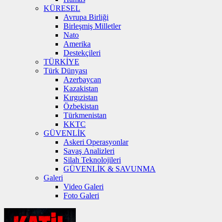
KÜRESEL
Avrupa Birliği
Birleşmiş Milletler
Nato
Amerika
Destekçileri
TÜRKİYE
Türk Dünyası
Azerbaycan
Kazakistan
Kırgızistan
Özbekistan
Türkmenistan
KKTC
GÜVENLİK
Askeri Operasyonlar
Savaş Analizleri
Silah Teknolojileri
GÜVENLİK & SAVUNMA
Galeri
Video Galeri
Foto Galeri