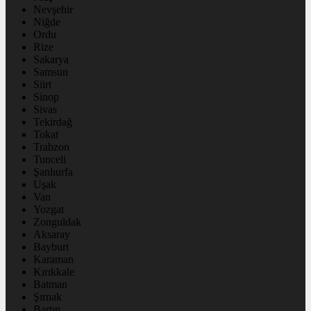
Nevşehir
Niğde
Ordu
Rize
Sakarya
Samsun
Siirt
Sinop
Sivas
Tekirdağ
Tokat
Trabzon
Tunceli
Şanlıurfa
Uşak
Van
Yozgat
Zonguldak
Aksaray
Bayburt
Karaman
Kırıkkale
Batman
Şırnak
Bartın