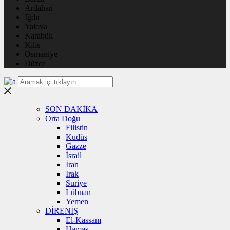
Ardahan
Iğdır
Yalova
Karabük
Kilis
Osmaniye
Düzce
SON DAKİKA
Orta Doğu
Filistin
Kudüs
Gazze
İsrail
İran
Irak
Suriye
Lübnan
Yemen
DİRENİŞ
El-Kassam
Hamas