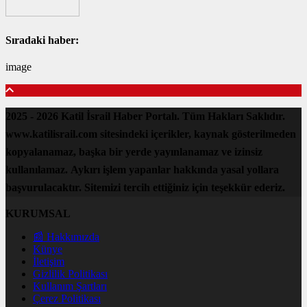
Sıradaki haber:
image
2025 - 2026 Katil İsrail Haber Portalı. Tüm Hakları Saklıdır.
www.katilisrail.com sitesindeki içerikler, kaynak gösterilmeden
kopyalanamaz, başka bir yerde yayınlanamaz ve izinsiz
kullanılamaz. Aykırı işlem yapanlar hakkında yasal yollara
başvurulacaktır. Sitemizi tercih ettiğiniz için teşekkür ederiz.
KURUMSAL
📰 Hakkımızda
Künye
İletişim
Gizlilik Politikası
Kullanım Şartları
Çerez Politikası