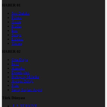
HABER 01
Son Dakika
Filistin
Gazze
Kudüs
İran
Suriye
Lübnan
Yemen
HABER 02
Orta Doğu
İsrail
Amerika
Destekçileri
Birleşmiş Milletler
Avrupa Birliği
Nato
Savaş Suçları Arşivi
Türk Dünyası
🇹🇷 TÜRKİYE