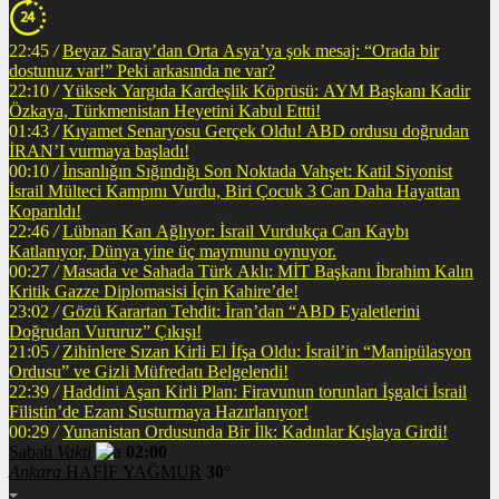
22:45
/
Beyaz Saray’dan Orta Asya’ya şok mesaj: “Orada bir
dostunuz var!” Peki arkasında ne var?
22:10
/
Yüksek Yargıda Kardeşlik Köprüsü: AYM Başkanı Kadir
Özkaya, Türkmenistan Heyetini Kabul Ettti!
01:43
/
Kıyamet Senaryosu Gerçek Oldu! ABD ordusu doğrudan
İRAN’I vurmaya başladı!
00:10
/
İnsanlığın Sığındığı Son Noktada Vahşet: Katil Siyonist
İsrail Mülteci Kampını Vurdu, Biri Çocuk 3 Can Daha Hayattan
Koparıldı!
22:46
/
Lübnan Kan Ağlıyor: İsrail Vurdukça Can Kaybı
Katlanıyor, Dünya yine üç maymunu oynuyor.
00:27
/
Masada ve Sahada Türk Aklı: MİT Başkanı İbrahim Kalın
Kritik Gazze Diplomasisi İçin Kahire’de!
23:02
/
Gözü Karartan Tehdit: İran’dan “ABD Eyaletlerini
Doğrudan Vururuz” Çıkışı!
21:05
/
Zihinlere Sızan Kirli El İfşa Oldu: İsrail’in “Manipülasyon
Ordusu” ve Gizli Müfredatı Belgelendi!
22:39
/
Haddini Aşan Kirli Plan: Firavunun torunları İşgalci İsrail
Filistin’de Ezanı Susturmaya Hazırlanıyor!
00:29
/
Yunanistan Ordusunda Bir İlk: Kadınlar Kışlaya Girdi!
Sabah
Vakti
02:00
Ankara
HAFİF YAĞMUR
30°