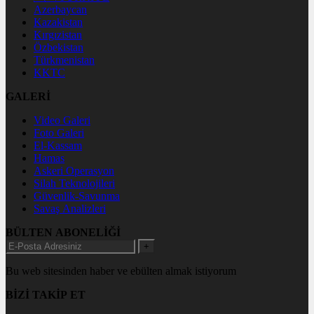
Azerbaycan
Kazakistan
Kırgızistan
Özbekistan
Türkmenistan
KKTC
GALERİ
Video Galeri
Foto Galeri
El-Kassam
Hamas
Askeri Operasyon
Silah Teknolojileri
Güvenlik-Savunma
Savaş Analizleri
BÜLTEN ABONELİĞİ
+
Bu web sitesinden haber ve ebülten almak istiyorum
BİZİ TAKİP ET