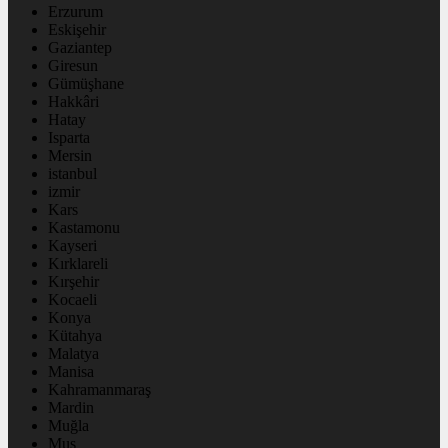
Erzurum
Eskişehir
Gaziantep
Giresun
Gümüşhane
Hakkâri
Hatay
Isparta
Mersin
istanbul
izmir
Kars
Kastamonu
Kayseri
Kırklareli
Kırşehir
Kocaeli
Konya
Kütahya
Malatya
Manisa
Kahramanmaraş
Mardin
Muğla
Muş