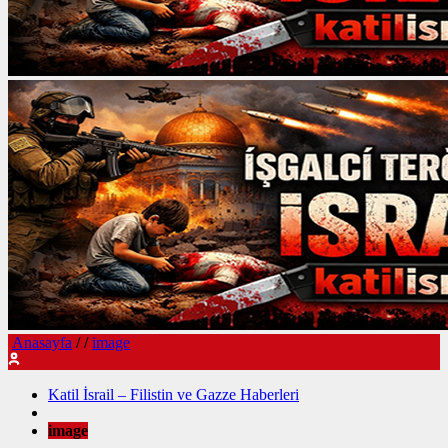
Anasayfa
/
/
image
Katil İsrail – Filistin ve Gazze Haberleri
image