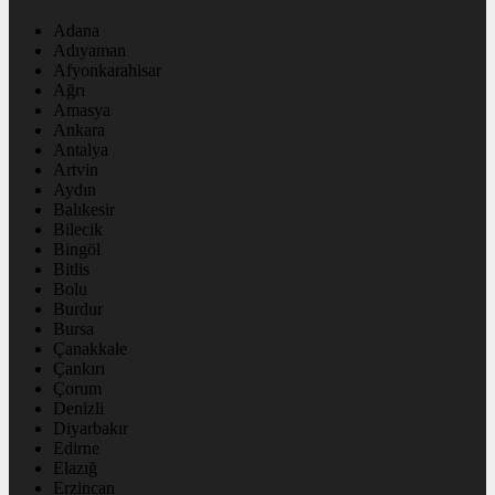
Adana
Adıyaman
Afyonkarahisar
Ağrı
Amasya
Ankara
Antalya
Artvin
Aydın
Balıkesir
Bilecik
Bingöl
Bitlis
Bolu
Burdur
Bursa
Çanakkale
Çankırı
Çorum
Denizli
Diyarbakır
Edirne
Elazığ
Erzincan