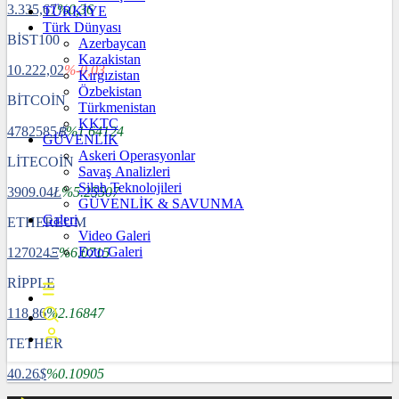
3.335,67
%0,36
TÜRKİYE
Türk Dünyası
BİST100
Azerbaycan
Kazakistan
10.222,02
%-0,03
Kırgızistan
Özbekistan
BİTCOİN
Türkmenistan
KKTC
4782585
฿
%1.64124
GÜVENLİK
Askeri Operasyonlar
LİTECOİN
Savaş Analizleri
Silah Teknolojileri
3909.04
Ł
%5.25507
GÜVENLİK & SAVUNMA
Galeri
ETHEREUM
Video Galeri
Foto Galeri
127024
Ξ
%6.0715
RİPPLE
118.86
%2.16847
TETHER
40.26
$
%0.10905