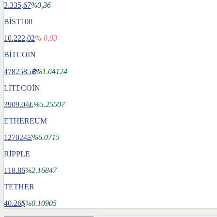
3.335,67
%0,36
BİST100
10.222,02
%-0,03
BİTCOİN
4782585
฿
%1.64124
LİTECOİN
3909.04
Ł
%5.25507
ETHEREUM
127024
Ξ
%6.0715
RİPPLE
118.86
%2.16847
TETHER
40.26
$
%0.10905