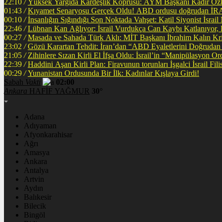
22:10
/
Yüksek Yargıda Kardeşlik Köprüsü: AYM Başkanı Kadir Özka
01:43
/
Kıyamet Senaryosu Gerçek Oldu! ABD ordusu
00:10
/
İnsanlığın Sığındığı Son Noktada Vahşet: Katil Siyonist İsra
22:46
/
Lübnan Kan Ağlıyor: İsrail Vurdukça Can Kaybı Katlanıyor
00:27
/
Masada ve Sahada Türk Aklı: MİT Başkanı İbrahim Kalın Krit
23:02
/
Gözü Karartan Tehdit: İran’dan “ABD Eyaletlerini Doğrudan 
21:05
/
Zihinlere Sızan Kirli El İfşa Oldu: İsrail’in “Manipülasyon O
22:39
/
Haddini A
00:29
/
Yunanistan Ordusunda Bir İlk: Kadınlar Kışlaya Girdi!
Sabah
Vakti
02:00
Ankara
HAFİF YAĞMUR
30°
Adana
Adıyaman
Afyonkarahisar
Ağrı
Amasya
Ankara
Antalya
Artvin
Aydın
Balıkesir
Bilecik
Bingöl