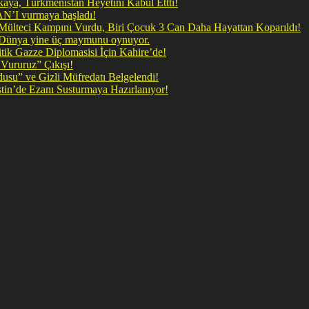
ya, Türkmenistan Heyetini Kabul Ettti!
 doğrudan İRAN’I vurmaya başladı!
il Mülteci Kampını Vurdu, Biri Çocuk 3 Can Daha Hayattan Koparıldı!
, Dünya yine üç maymunu oynuyor.
ik Gazze Diplomasisi İçin Kahire’de!
Vururuz” Çıkışı!
rdusu” ve Gizli Müfredatı Belgelendi!
şan Kirli Plan: Firavunun torunları İşgalci İsrail Filistin’de Ezanı Susturmaya Hazırlanıyor!