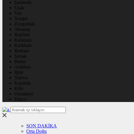
Şanlıurfa
Uşak
Van
Yozgat
Zonguldak
Aksaray
Bayburt
Karaman
Kırıkkale
Batman
Şırnak
Bartın
Ardahan
Iğdır
Yalova
Karabük
Kilis
Osmaniye
Düzce
SON DAKİKA
Orta Doğu