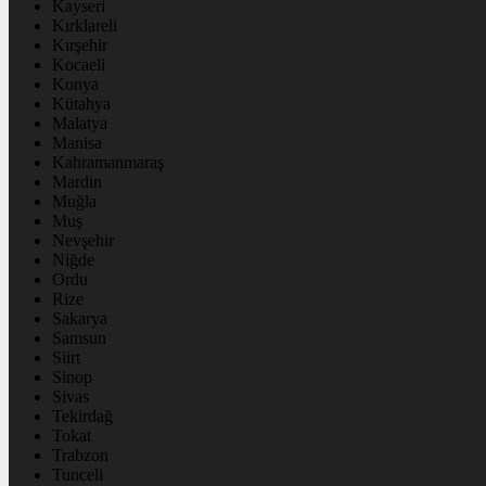
Kayseri
Kırklareli
Kırşehir
Kocaeli
Konya
Kütahya
Malatya
Manisa
Kahramanmaraş
Mardin
Muğla
Muş
Nevşehir
Niğde
Ordu
Rize
Sakarya
Samsun
Siirt
Sinop
Sivas
Tekirdağ
Tokat
Trabzon
Tunceli