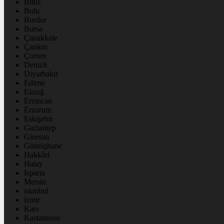
Bitlis
Bolu
Burdur
Bursa
Çanakkale
Çankırı
Çorum
Denizli
Diyarbakır
Edirne
Elazığ
Erzincan
Erzurum
Eskişehir
Gaziantep
Giresun
Gümüşhane
Hakkâri
Hatay
Isparta
Mersin
istanbul
izmir
Kars
Kastamonu