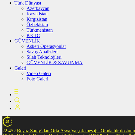
Türk Dünyası
Azerbaycan
Kazakistan
Kırgızistan
Özbekistan
Türkmenistan
KKTC
GÜVENLİK
Askeri Operasyonlar
Savaş Analizleri
Silah Teknolojileri
GÜVENLİK & SAVUNMA
Galeri
Video Galeri
Foto Galeri
22:45
/
Beyaz Saray’dan Orta Asya’ya şok mesaj: “Orada bir dostunuz