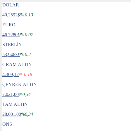
DOLAR
40,2592
$
% 0.13
EURO
46,7280
€
% 0.07
STERLİN
53,9463
£
% 0.2
GRAM ALTIN
4.309,12
%-0,18
ÇEYREK ALTIN
7.021,00
%0,34
TAM ALTIN
28.001,00
%0,34
ONS