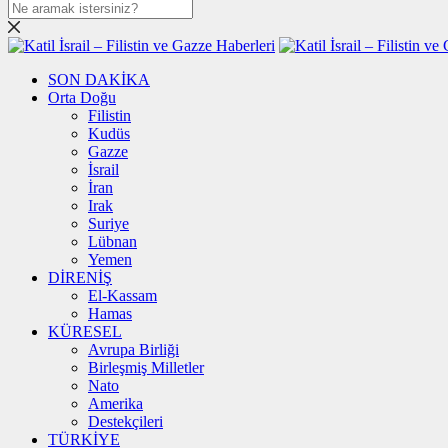
SON DAKİKA
Orta Doğu
Filistin
Kudüs
Gazze
İsrail
İran
Irak
Suriye
Lübnan
Yemen
DİRENİŞ
El-Kassam
Hamas
KÜRESEL
Avrupa Birliği
Birleşmiş Milletler
Nato
Amerika
Destekçileri
TÜRKİYE