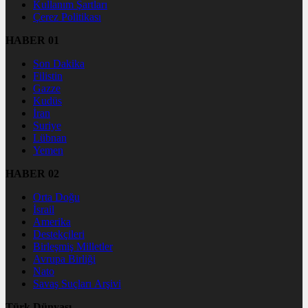
Kullanım Şartları
Çerez Politikası
HABER 01
Son Dakika
Filistin
Gazze
Kudüs
İran
Suriye
Lübnan
Yemen
HABER 02
Orta Doğu
İsrail
Amerika
Destekçileri
Birleşmiş Milletler
Avrupa Birliği
Nato
Savaş Suçları Arşivi
Türk Dünyası