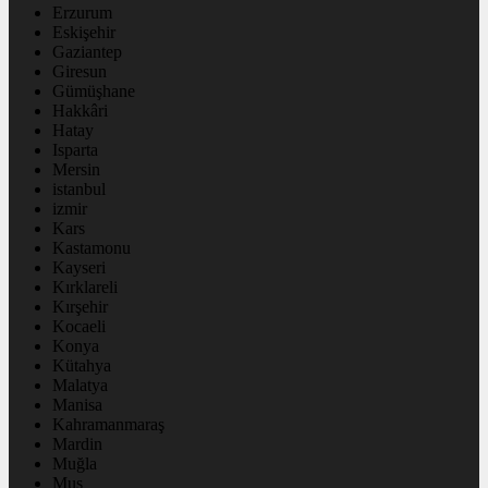
Erzurum
Eskişehir
Gaziantep
Giresun
Gümüşhane
Hakkâri
Hatay
Isparta
Mersin
istanbul
izmir
Kars
Kastamonu
Kayseri
Kırklareli
Kırşehir
Kocaeli
Konya
Kütahya
Malatya
Manisa
Kahramanmaraş
Mardin
Muğla
Muş