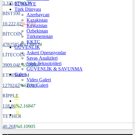
3.335,67
%0,36
TÜRKİYE
Türk Dünyası
BİST100
Azerbaycan
Kazakistan
10.222,02
%-0,03
Kırgızistan
Özbekistan
BİTCOİN
Türkmenistan
KKTC
4782585
฿
%1.64124
GÜVENLİK
Askeri Operasyonlar
LİTECOİN
Savaş Analizleri
Silah Teknolojileri
3909.04
Ł
%5.25507
GÜVENLİK & SAVUNMA
Galeri
ETHEREUM
Video Galeri
Foto Galeri
127024
Ξ
%6.0715
RİPPLE
118.86
%2.16847
TETHER
40.26
$
%0.10905