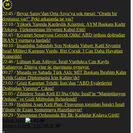
22:45
/
Beyaz Saray’dan Orta Asya’ya şok mesaj: “Orada bir
dostunuz var!” Peki arkasında ne var?
22:10
/
Yüksek Yargıda Kardeşlik Köprüsü: AYM Başkanı Kadir
Özkaya, Türkmenistan Heyetini Kabul Ettti!
01:43
/
Kıyamet Senaryosu Gerçek Oldu! ABD ordusu doğrudan
İRAN’I vurmaya başladı!
00:10
/
İnsanlığın Sığındığı Son Noktada Vahşet: Katil Siyonist
İsrail Mülteci Kampını Vurdu, Biri Çocuk 3 Can Daha Hayattan
Koparıldı!
22:46
/
Lübnan Kan Ağlıyor: İsrail Vurdukça Can Kaybı
Katlanıyor, Dünya yine üç maymunu oynuyor.
00:27
/
Masada ve Sahada Türk Aklı: MİT Başkanı İbrahim Kalın
Kritik Gazze Diplomasisi İçin Kahire’de!
23:02
/
Gözü Karartan Tehdit: İran’dan “ABD Eyaletlerini
Doğrudan Vururuz” Çıkışı!
21:05
/
Zihinlere Sızan Kirli El İfşa Oldu: İsrail’in “Manipülasyon
Ordusu” ve Gizli Müfredatı Belgelendi!
22:39
/
Haddini Aşan Kirli Plan: Firavunun torunları İşgalci İsrail
Filistin’de Ezanı Susturmaya Hazırlanıyor!
00:29
/
Yunanistan Ordusunda Bir İlk: Kadınlar Kışlaya Girdi!
Sabah
Vakti
02:00
Ankara
HAFİF YAĞMUR
30°