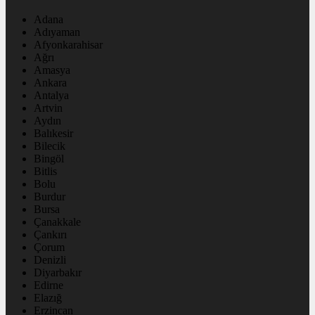
Adana
Adıyaman
Afyonkarahisar
Ağrı
Amasya
Ankara
Antalya
Artvin
Aydın
Balıkesir
Bilecik
Bingöl
Bitlis
Bolu
Burdur
Bursa
Çanakkale
Çankırı
Çorum
Denizli
Diyarbakır
Edirne
Elazığ
Erzincan