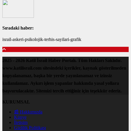
Sıradaki haber:
israil-askeri-psikolojik-terhis-sayilari-grafik
2025 - 2026 Katil İsrail Haber Portalı. Tüm Hakları Saklıdır.
www.katilisrail.com sitesindeki içerikler, kaynak gösterilmeden
kopyalanamaz, başka bir yerde yayınlanamaz ve izinsiz
kullanılamaz. Aykırı işlem yapanlar hakkında yasal yollara
başvurulacaktır. Sitemizi tercih ettiğiniz için teşekkür ederiz.
KURUMSAL
📰 Hakkımızda
Künye
İletişim
Gizlilik Politikası