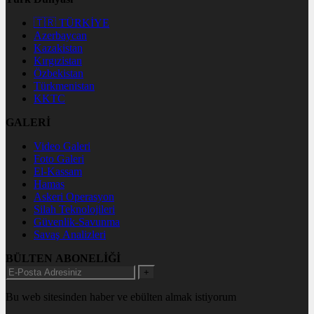
🇹🇷 TÜRKİYE
Azerbaycan
Kazakistan
Kırgızistan
Özbekistan
Türkmenistan
KKTC
GALERİ
Video Galeri
Foto Galeri
El-Kassam
Hamas
Askeri Operasyon
Silah Teknolojileri
Güvenlik-Savunma
Savaş Analizleri
BÜLTEN ABONELİĞİ
+
Bu web sitesinden haber ve ebülten almak istiyorum