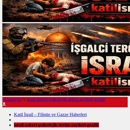
Anasayfa
/
/
israil-askeri-psikolojik-terhis-sayilari-grafik
Katil İsrail – Filistin ve Gazze Haberleri
israil-askeri-psikolojik-terhis-sayilari-grafik