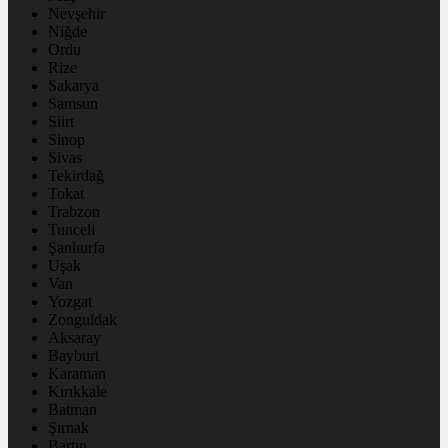
Nevşehir
Niğde
Ordu
Rize
Sakarya
Samsun
Siirt
Sinop
Sivas
Tekirdağ
Tokat
Trabzon
Tunceli
Şanlıurfa
Uşak
Van
Yozgat
Zonguldak
Aksaray
Bayburt
Karaman
Kırıkkale
Batman
Şırnak
Bartın