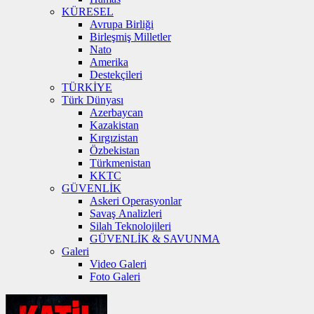
KÜRESEL
Avrupa Birliği
Birleşmiş Milletler
Nato
Amerika
Destekçileri
TÜRKİYE
Türk Dünyası
Azerbaycan
Kazakistan
Kırgızistan
Özbekistan
Türkmenistan
KKTC
GÜVENLİK
Askeri Operasyonlar
Savaş Analizleri
Silah Teknolojileri
GÜVENLİK & SAVUNMA
Galeri
Video Galeri
Foto Galeri