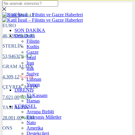
DOLAR
40,2592
$
% 0.13
EURO
SON DAKİKA
46,7280
Orta Doğu
€
% 0.07
Filistin
STERLİN
Kudüs
Gazze
53,9463
£
% 0.2
İsrail
İran
GRAM ALTIN
Irak
Suriye
4.309,12
%-0,18
Lübnan
Yemen
ÇEYREK ALTIN
DİRENİŞ
El-Kassam
7.021,00
%0,34
Hamas
KÜRESEL
TAM ALTIN
Avrupa Birliği
Birleşmiş Milletler
28.001,00
%0,34
Nato
ONS
Amerika
Destekçileri