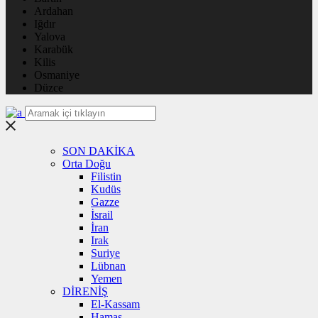
Ardahan
Iğdır
Yalova
Karabük
Kilis
Osmaniye
Düzce
SON DAKİKA
Orta Doğu
Filistin
Kudüs
Gazze
İsrail
İran
Irak
Suriye
Lübnan
Yemen
DİRENİŞ
El-Kassam
Hamas