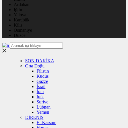
Ardahan
Iğdır
Yalova
Karabük
Kilis
Osmaniye
Düzce
SON DAKİKA
Orta Doğu
Filistin
Kudüs
Gazze
İsrail
İran
Irak
Suriye
Lübnan
Yemen
DİRENİŞ
El-Kassam
Hamas