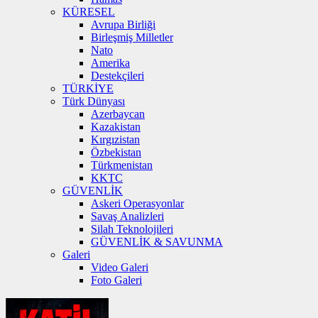
KÜRESEL
Avrupa Birliği
Birleşmiş Milletler
Nato
Amerika
Destekçileri
TÜRKİYE
Türk Dünyası
Azerbaycan
Kazakistan
Kırgızistan
Özbekistan
Türkmenistan
KKTC
GÜVENLİK
Askeri Operasyonlar
Savaş Analizleri
Silah Teknolojileri
GÜVENLİK & SAVUNMA
Galeri
Video Galeri
Foto Galeri