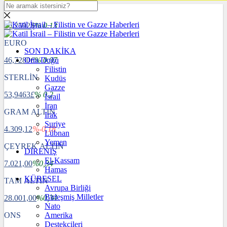
DOLAR
40,2592
$
% 0.13
EURO
SON DAKİKA
46,7280
Orta Doğu
€
% 0.07
Filistin
STERLİN
Kudüs
Gazze
53,9463
£
% 0.2
İsrail
İran
GRAM ALTIN
Irak
Suriye
4.309,12
%-0,18
Lübnan
Yemen
ÇEYREK ALTIN
DİRENİŞ
El-Kassam
7.021,00
%0,34
Hamas
KÜRESEL
TAM ALTIN
Avrupa Birliği
Birleşmiş Milletler
28.001,00
%0,34
Nato
ONS
Amerika
Destekçileri