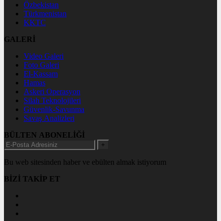
Özbekistan
Türkmenistan
KKTC
GALERİ
Video Galeri
Foto Galeri
El-Kassam
Hamas
Askeri Operasyon
Silah Teknolojileri
Güvenlik-Savunma
Savaş Analizleri
BÜLTEN ABONELİĞİ
+
Bu web sitesinden haber ve ebülten almak istiyorum
BİZİ TAKİP ET