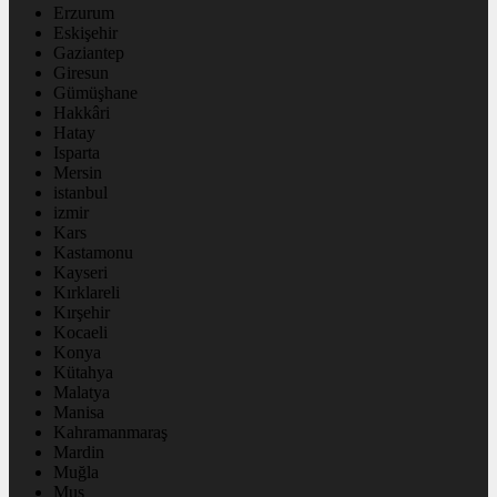
Erzurum
Eskişehir
Gaziantep
Giresun
Gümüşhane
Hakkâri
Hatay
Isparta
Mersin
istanbul
izmir
Kars
Kastamonu
Kayseri
Kırklareli
Kırşehir
Kocaeli
Konya
Kütahya
Malatya
Manisa
Kahramanmaraş
Mardin
Muğla
Muş