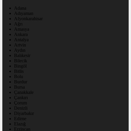
Adana
Adıyaman
Afyonkarahisar
Ağrı
Amasya
Ankara
Antalya
Artvin
Aydın
Balıkesir
Bilecik
Bingöl
Bitlis
Bolu
Burdur
Bursa
Çanakkale
Çankırı
Çorum
Denizli
Diyarbakır
Edirne
Elazığ
Erzincan