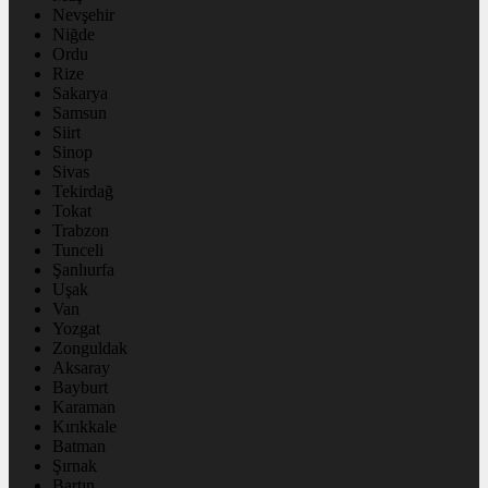
Nevşehir
Niğde
Ordu
Rize
Sakarya
Samsun
Siirt
Sinop
Sivas
Tekirdağ
Tokat
Trabzon
Tunceli
Şanlıurfa
Uşak
Van
Yozgat
Zonguldak
Aksaray
Bayburt
Karaman
Kırıkkale
Batman
Şırnak
Bartın