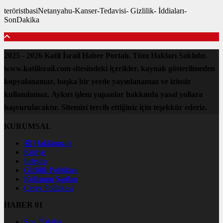
teröristbasiNetanyahu-Kanser-Tedavisi- Gizlilik- İddiaları-
SonDakika
2025 - 2026 Katil İsrail Haber Portalı. Tüm Hakları Saklıdır.
www.katilisrail.com sitesindeki içerikler, kaynak gösterilmeden
kopyalanamaz, başka bir yerde yayınlanamaz ve izinsiz
kullanılamaz. Aykırı işlem yapanlar hakkında yasal yollara
başvurulacaktır. Sitemizi tercih ettiğiniz için teşekkür ederiz.
KURUMSAL
📰 Hakkımızda
Künye
İletişim
Gizlilik Politikası
Kullanım Şartları
Çerez Politikası
HABER 01
Son Dakika