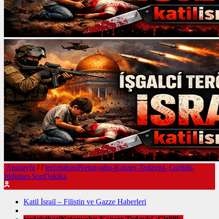
Anasayfa
/
/
teröristbasiNetanyahu-Kanser-Tedavisi- Gizlilik-
İddiaları-SonDakika
Katil İsrail – Filistin ve Gazze Haberleri