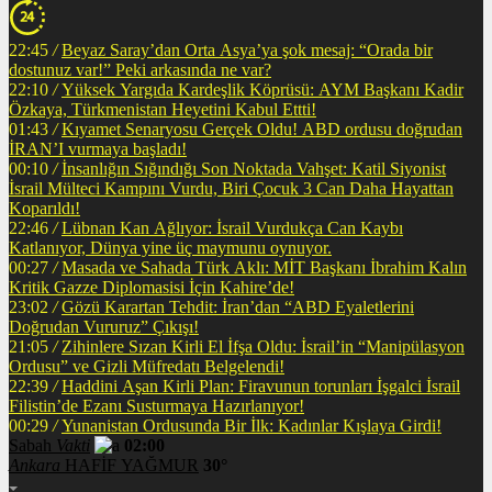
22:45
/
Beyaz Saray’dan Orta Asya’ya şok mesaj: “Orada bir
dostunuz var!” Peki arkasında ne var?
22:10
/
Yüksek Yargıda Kardeşlik Köprüsü: AYM Başkanı Kadir
Özkaya, Türkmenistan Heyetini Kabul Ettti!
01:43
/
Kıyamet Senaryosu Gerçek Oldu! ABD ordusu doğrudan
İRAN’I vurmaya başladı!
00:10
/
İnsanlığın Sığındığı Son Noktada Vahşet: Katil Siyonist
İsrail Mülteci Kampını Vurdu, Biri Çocuk 3 Can Daha Hayattan
Koparıldı!
22:46
/
Lübnan Kan Ağlıyor: İsrail Vurdukça Can Kaybı
Katlanıyor, Dünya yine üç maymunu oynuyor.
00:27
/
Masada ve Sahada Türk Aklı: MİT Başkanı İbrahim Kalın
Kritik Gazze Diplomasisi İçin Kahire’de!
23:02
/
Gözü Karartan Tehdit: İran’dan “ABD Eyaletlerini
Doğrudan Vururuz” Çıkışı!
21:05
/
Zihinlere Sızan Kirli El İfşa Oldu: İsrail’in “Manipülasyon
Ordusu” ve Gizli Müfredatı Belgelendi!
22:39
/
Haddini Aşan Kirli Plan: Firavunun torunları İşgalci İsrail
Filistin’de Ezanı Susturmaya Hazırlanıyor!
00:29
/
Yunanistan Ordusunda Bir İlk: Kadınlar Kışlaya Girdi!
Sabah
Vakti
02:00
Ankara
HAFİF YAĞMUR
30°