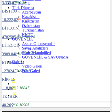
3.335,67
%0,36
TÜRKİYE
Türk Dünyası
BİST100
Azerbaycan
Kazakistan
10.222,02
%-0,03
Kırgızistan
Özbekistan
BİTCOİN
Türkmenistan
KKTC
4782585
฿
%1.64124
GÜVENLİK
Askeri Operasyonlar
LİTECOİN
Savaş Analizleri
Silah Teknolojileri
3909.04
Ł
%5.25507
GÜVENLİK & SAVUNMA
Galeri
ETHEREUM
Video Galeri
Foto Galeri
127024
Ξ
%6.0715
RİPPLE
118.86
%2.16847
TETHER
40.26
$
%0.10905