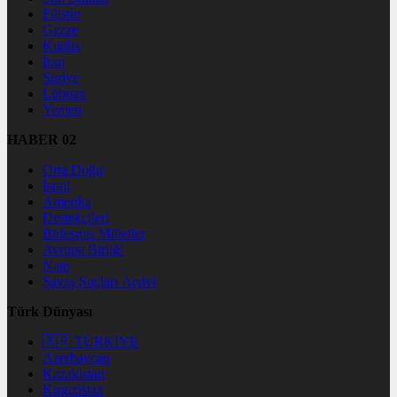
Filistin
Gazze
Kudüs
İran
Suriye
Lübnan
Yemen
HABER 02
Orta Doğu
İsrail
Amerika
Destekçileri
Birleşmiş Milletler
Avrupa Birliği
Nato
Savaş Suçları Arşivi
Türk Dünyası
🇹🇷 TÜRKİYE
Azerbaycan
Kazakistan
Kırgızistan