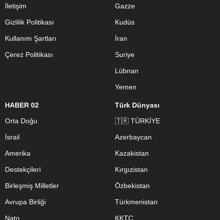
İletişim
Gazze
Gizlilik Politikası
Kudüs
Kullanım Şartları
İran
Çerez Politikası
Suriye
Lübnan
Yemen
HABER 02
Türk Dünyası
Orta Doğu
🇹🇷 TÜRKİYE
İsrail
Azerbaycan
Amerika
Kazakistan
Destekçileri
Kırgızistan
Birleşmiş Milletler
Özbekistan
Avrupa Birliği
Türkmenistan
Nato
KKTC