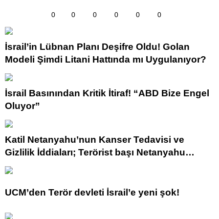
0
0
0
0
0
0
İsrail’in Lübnan Planı Deşifre Oldu! Golan
Modeli Şimdi Litani Hattında mı Uygulanıyor?
İsrail Basınından Kritik İtiraf! “ABD Bize Engel
Oluyor”
Katil Netanyahu’nun Kanser Tedavisi ve
Gizlilik İddiaları; Terörist başı Netanyahu
Ölecekmi?
UCM’den Terör devleti İsrail’e yeni şok!