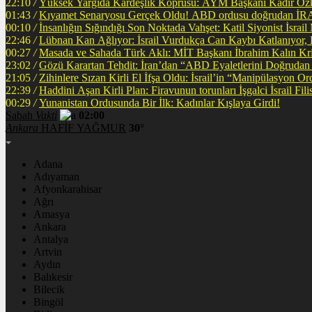
22:10
/
Yüksek Yargıda Kardeşlik Köprüsü: AYM Başkanı Kadir Özka
01:43
/
Kıyamet Senaryosu Gerçek Oldu! ABD ordusu
00:10
/
İnsanlığın Sığındığı Son Noktada Vahşet: Katil Siyonist İsra
22:46
/
Lübnan Kan Ağlıyor: İsrail Vurdukça Can Kaybı Katlanıyor
00:27
/
Masada ve Sahada Türk Aklı: MİT Başkanı İbrahim Kalın Krit
23:02
/
Gözü Karartan Tehdit: İran’dan “ABD Eyaletlerini Doğrudan 
21:05
/
Zihinlere Sızan Kirli El İfşa Oldu: İsrail’in “Manipülasyon O
22:39
/
Haddini A
00:29
/
Yunanistan Ordusunda Bir İlk: Kadınlar Kışlaya Girdi!
Sabah
Vakti
02:00
Ankara
HAFİF YAĞMUR
30°
Adana
Adıyaman
Afyonkarahisar
Ağrı
Amasya
Ankara
Antalya
Artvin
Aydın
Balıkesir
Bilecik
Bingöl