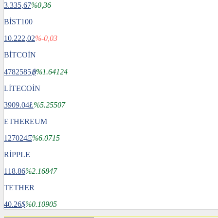
3.335,67
%0,36
BİST100
10.222,02
%-0,03
BİTCOİN
4782585
฿
%1.64124
LİTECOİN
3909.04
Ł
%5.25507
ETHEREUM
127024
Ξ
%6.0715
RİPPLE
118.86
%2.16847
TETHER
40.26
$
%0.10905