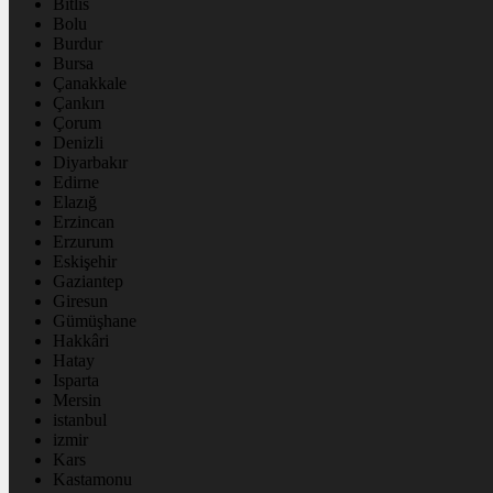
Bitlis
Bolu
Burdur
Bursa
Çanakkale
Çankırı
Çorum
Denizli
Diyarbakır
Edirne
Elazığ
Erzincan
Erzurum
Eskişehir
Gaziantep
Giresun
Gümüşhane
Hakkâri
Hatay
Isparta
Mersin
istanbul
izmir
Kars
Kastamonu