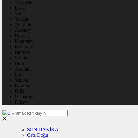
Şanlıurfa
Uşak
Van
Yozgat
Zonguldak
Aksaray
Bayburt
Karaman
Kırıkkale
Batman
Şırnak
Bartın
Ardahan
Iğdır
Yalova
Karabük
Kilis
Osmaniye
Düzce
SON DAKİKA
Orta Doğu