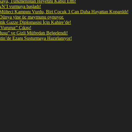
ya, Türkmenistan Heyetini Kabul Ettti!
 doğrudan İRAN’I vurmaya başladı!
il Mülteci Kampını Vurdu, Biri Çocuk 3 Can Daha Hayattan Koparıldı!
, Dünya yine üç maymunu oynuyor.
ik Gazze Diplomasisi İçin Kahire’de!
Vururuz” Çıkışı!
rdusu” ve Gizli Müfredatı Belgelendi!
şan Kirli Plan: Firavunun torunları İşgalci İsrail Filistin’de Ezanı Susturmaya Hazırlanıyor!