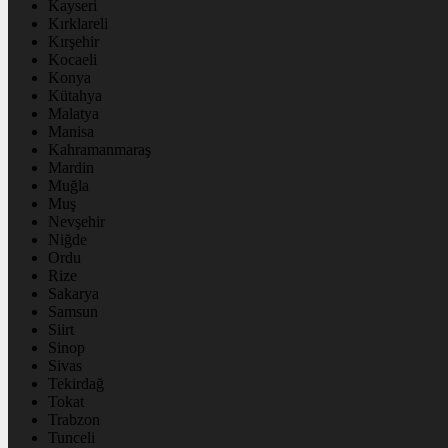
Kayseri
Kırklareli
Kırşehir
Kocaeli
Konya
Kütahya
Malatya
Manisa
Kahramanmaraş
Mardin
Muğla
Muş
Nevşehir
Niğde
Ordu
Rize
Sakarya
Samsun
Siirt
Sinop
Sivas
Tekirdağ
Tokat
Trabzon
Tunceli