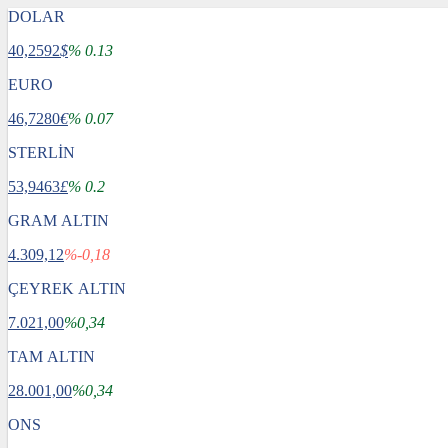
DOLAR
40,2592
$
% 0.13
EURO
46,7280
€
% 0.07
STERLİN
53,9463
£
% 0.2
GRAM ALTIN
4.309,12
%-0,18
ÇEYREK ALTIN
7.021,00
%0,34
TAM ALTIN
28.001,00
%0,34
ONS