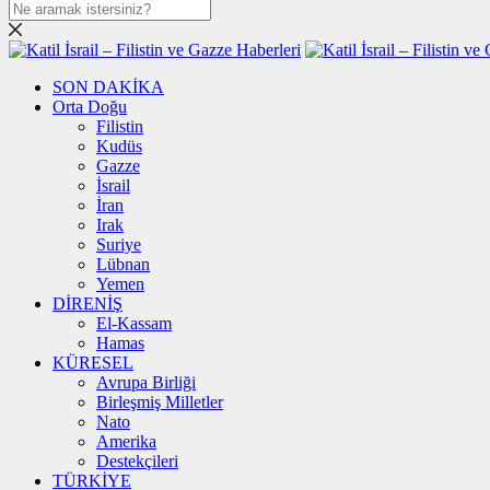
SON DAKİKA
Orta Doğu
Filistin
Kudüs
Gazze
İsrail
İran
Irak
Suriye
Lübnan
Yemen
DİRENİŞ
El-Kassam
Hamas
KÜRESEL
Avrupa Birliği
Birleşmiş Milletler
Nato
Amerika
Destekçileri
TÜRKİYE