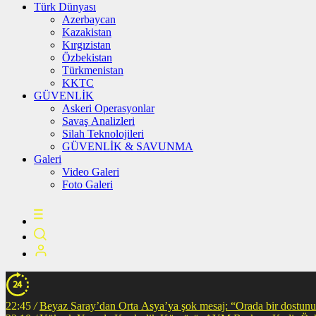
Türk Dünyası
Azerbaycan
Kazakistan
Kırgızistan
Özbekistan
Türkmenistan
KKTC
GÜVENLİK
Askeri Operasyonlar
Savaş Analizleri
Silah Teknolojileri
GÜVENLİK & SAVUNMA
Galeri
Video Galeri
Foto Galeri
22:45
/
Beyaz Saray’dan Orta Asya’ya şok mesaj: “Orada bir dostunuz