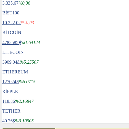
3.335,67
%0,36
BİST100
10.222,02
%-0,03
BİTCOİN
4782585
฿
%1.64124
LİTECOİN
3909.04
Ł
%5.25507
ETHEREUM
127024
Ξ
%6.0715
RİPPLE
118.86
%2.16847
TETHER
40.26
$
%0.10905