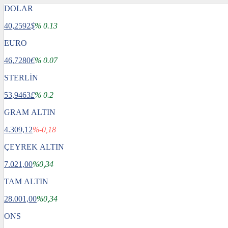
DOLAR
40,2592
$
% 0.13
EURO
46,7280
€
% 0.07
STERLİN
53,9463
£
% 0.2
GRAM ALTIN
4.309,12
%-0,18
ÇEYREK ALTIN
7.021,00
%0,34
TAM ALTIN
28.001,00
%0,34
ONS