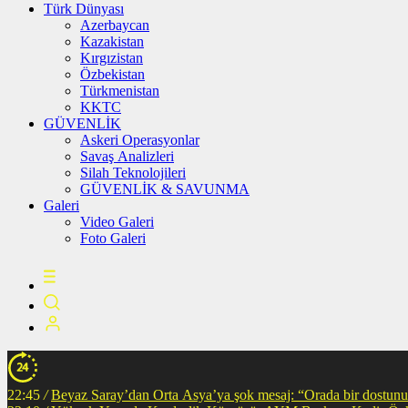
Türk Dünyası
Azerbaycan
Kazakistan
Kırgızistan
Özbekistan
Türkmenistan
KKTC
GÜVENLİK
Askeri Operasyonlar
Savaş Analizleri
Silah Teknolojileri
GÜVENLİK & SAVUNMA
Galeri
Video Galeri
Foto Galeri
22:45
/
Beyaz Saray’dan Orta Asya’ya şok mesaj: “Orada bir dostunuz