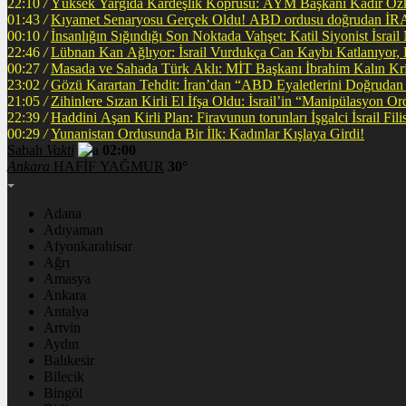
22:10
/
Yüksek Yargıda Kardeşlik Köprüsü: AYM Başkanı Kadir Özka
01:43
/
Kıyamet Senaryosu Gerçek Oldu! ABD ordusu
00:10
/
İnsanlığın Sığındığı Son Noktada Vahşet: Katil Siyonist İsra
22:46
/
Lübnan Kan Ağlıyor: İsrail Vurdukça Can Kaybı Katlanıyor
00:27
/
Masada ve Sahada Türk Aklı: MİT Başkanı İbrahim Kalın Krit
23:02
/
Gözü Karartan Tehdit: İran’dan “ABD Eyaletlerini Doğrudan 
21:05
/
Zihinlere Sızan Kirli El İfşa Oldu: İsrail’in “Manipülasyon O
22:39
/
Haddini A
00:29
/
Yunanistan Ordusunda Bir İlk: Kadınlar Kışlaya Girdi!
Sabah
Vakti
02:00
Ankara
HAFİF YAĞMUR
30°
Adana
Adıyaman
Afyonkarahisar
Ağrı
Amasya
Ankara
Antalya
Artvin
Aydın
Balıkesir
Bilecik
Bingöl