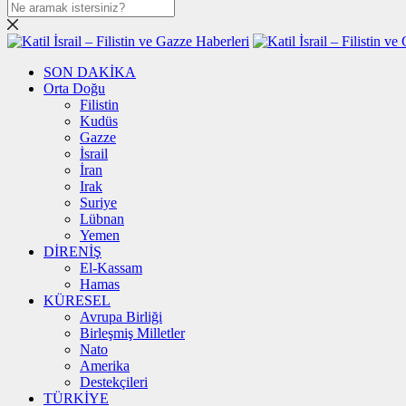
SON DAKİKA
Orta Doğu
Filistin
Kudüs
Gazze
İsrail
İran
Irak
Suriye
Lübnan
Yemen
DİRENİŞ
El-Kassam
Hamas
KÜRESEL
Avrupa Birliği
Birleşmiş Milletler
Nato
Amerika
Destekçileri
TÜRKİYE