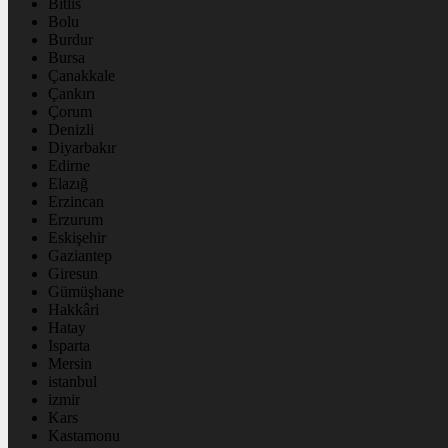
Bitlis
Bolu
Burdur
Bursa
Çanakkale
Çankırı
Çorum
Denizli
Diyarbakır
Edirne
Elazığ
Erzincan
Erzurum
Eskişehir
Gaziantep
Giresun
Gümüşhane
Hakkâri
Hatay
Isparta
Mersin
istanbul
izmir
Kars
Kastamonu