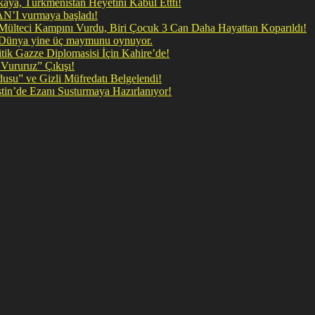
ya, Türkmenistan Heyetini Kabul Ettti!
 doğrudan İRAN’I vurmaya başladı!
il Mülteci Kampını Vurdu, Biri Çocuk 3 Can Daha Hayattan Koparıldı!
, Dünya yine üç maymunu oynuyor.
ik Gazze Diplomasisi İçin Kahire’de!
Vururuz” Çıkışı!
rdusu” ve Gizli Müfredatı Belgelendi!
şan Kirli Plan: Firavunun torunları İşgalci İsrail Filistin’de Ezanı Susturmaya Hazırlanıyor!