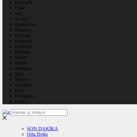
Şanlıurfa
Uşak
Van
Yozgat
Zonguldak
Aksaray
Bayburt
Karaman
Kırıkkale
Batman
Şırnak
Bartın
Ardahan
Iğdır
Yalova
Karabük
Kilis
Osmaniye
Düzce
SON DAKİKA
Orta Doğu