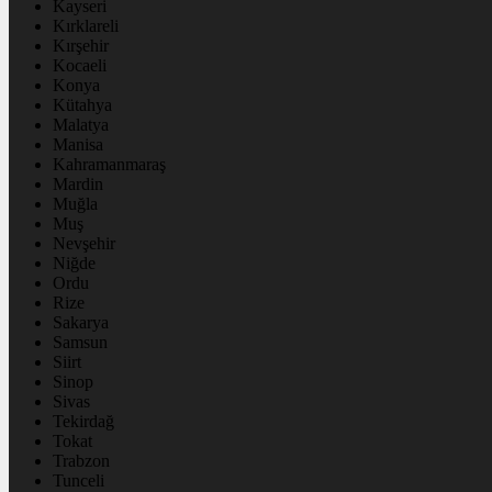
Kayseri
Kırklareli
Kırşehir
Kocaeli
Konya
Kütahya
Malatya
Manisa
Kahramanmaraş
Mardin
Muğla
Muş
Nevşehir
Niğde
Ordu
Rize
Sakarya
Samsun
Siirt
Sinop
Sivas
Tekirdağ
Tokat
Trabzon
Tunceli