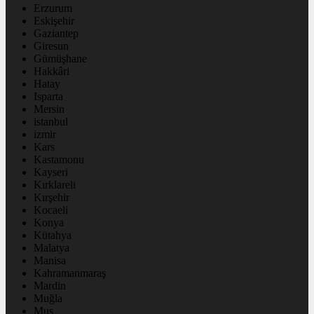
Erzurum
Eskişehir
Gaziantep
Giresun
Gümüşhane
Hakkâri
Hatay
Isparta
Mersin
istanbul
izmir
Kars
Kastamonu
Kayseri
Kırklareli
Kırşehir
Kocaeli
Konya
Kütahya
Malatya
Manisa
Kahramanmaraş
Mardin
Muğla
Muş