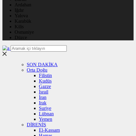
Ardahan
Iğdır
Yalova
Karabük
Kilis
Osmaniye
Düzce
SON DAKİKA
Orta Doğu
Filistin
Kudüs
Gazze
İsrail
İran
Irak
Suriye
Lübnan
Yemen
DİRENİŞ
El-Kassam
Hamas