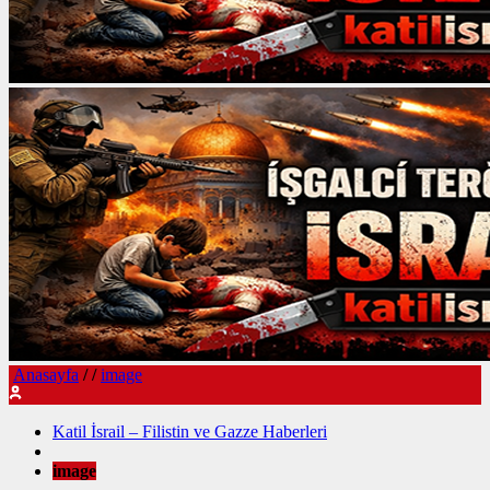
Anasayfa
/
/
image
Katil İsrail – Filistin ve Gazze Haberleri
image