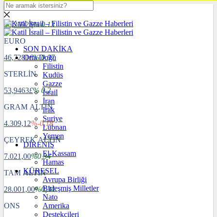
DOLAR
40,2592
$
% 0.13
EURO
SON DAKİKA
46,7280
Orta Doğu
€
% 0.07
Filistin
STERLİN
Kudüs
Gazze
53,9463
£
% 0.2
İsrail
İran
GRAM ALTIN
Irak
Suriye
4.309,12
%-0,18
Lübnan
Yemen
ÇEYREK ALTIN
DİRENİŞ
El-Kassam
7.021,00
%0,34
Hamas
KÜRESEL
TAM ALTIN
Avrupa Birliği
Birleşmiş Milletler
28.001,00
%0,34
Nato
ONS
Amerika
Destekçileri