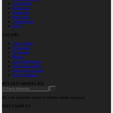
Azerbaycan
Kazakistan
Kırgızistan
Özbekistan
Türkmenistan
KKTC
GALERİ
Video Galeri
Foto Galeri
El-Kassam
Hamas
Askeri Operasyon
Silah Teknolojileri
Güvenlik-Savunma
Savaş Analizleri
BÜLTEN ABONELİĞİ
+
Bu web sitesinden haber ve ebülten almak istiyorum
BİZİ TAKİP ET