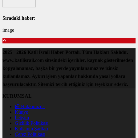
Sıradaki haber:
image
2025 - 2026 Katil İsrail Haber Portalı. Tüm Hakları Saklıdır.
www.katilisrail.com sitesindeki içerikler, kaynak gösterilmeden
kopyalanamaz, başka bir yerde yayınlanamaz ve izinsiz
kullanılamaz. Aykırı işlem yapanlar hakkında yasal yollara
başvurulacaktır. Sitemizi tercih ettiğiniz için teşekkür ederiz.
KURUMSAL
📰 Hakkımızda
Künye
İletişim
Gizlilik Politikası
Kullanım Şartları
Çerez Politikası