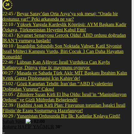
22:45
/
Beyaz Saray’dan Orta Asya’ya şok mesaj: “Orada bir
dostunuz var!” Peki arkasında ne var?
22:10
/
Yüksek Yargıda Kardeşlik Köprüsü: AYM Başkanı Kadir
Özkaya, Türkmenistan Heyetini Kabul Ettti!
01:43
/
Kıyamet Senaryosu Gerçek Oldu! ABD ordusu doğrudan
İRAN’I vurmaya başladı!
00:10
/
İnsanlığın Sığındığı Son Noktada Vahşet: Katil Siyonist
İsrail Mülteci Kampını Vurdu, Biri Çocuk 3 Can Daha Hayattan
Koparıldı!
22:46
/
Lübnan Kan Ağlıyor: İsrail Vurdukça Can Kaybı
Katlanıyor, Dünya yine üç maymunu oynuyor.
00:27
/
Masada ve Sahada Türk Aklı: MİT Başkanı İbrahim Kalın
Kritik Gazze Diplomasisi İçin Kahire’de!
23:02
/
Gözü Karartan Tehdit: İran’dan “ABD Eyaletlerini
Doğrudan Vururuz” Çıkışı!
21:05
/
Zihinlere Sızan Kirli El İfşa Oldu: İsrail’in “Manipülasyon
Ordusu” ve Gizli Müfredatı Belgelendi!
22:39
/
Haddini Aşan Kirli Plan: Firavunun torunları İşgalci İsrail
Filistin’de Ezanı Susturmaya Hazırlanıyor!
00:29
/
Yunanistan Ordusunda Bir İlk: Kadınlar Kışlaya Girdi!
Sabah
Vakti
02:00
Ankara
HAFİF YAĞMUR
30°