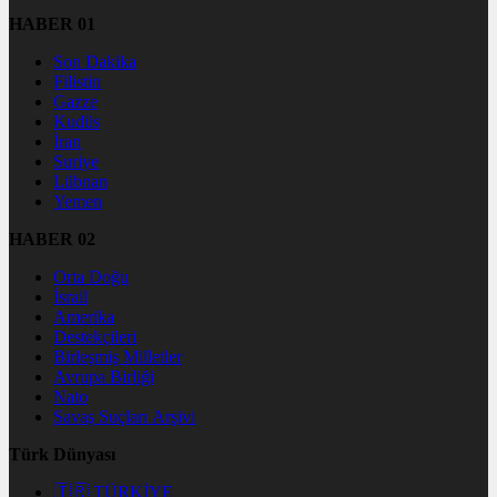
HABER 01
Son Dakika
Filistin
Gazze
Kudüs
İran
Suriye
Lübnan
Yemen
HABER 02
Orta Doğu
İsrail
Amerika
Destekçileri
Birleşmiş Milletler
Avrupa Birliği
Nato
Savaş Suçları Arşivi
Türk Dünyası
🇹🇷 TÜRKİYE