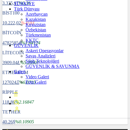
3.335,67
%0,36
TÜRKİYE
Türk Dünyası
BİST100
Azerbaycan
Kazakistan
10.222,02
%-0,03
Kırgızistan
Özbekistan
BİTCOİN
Türkmenistan
KKTC
4782585
฿
%1.64124
GÜVENLİK
Askeri Operasyonlar
LİTECOİN
Savaş Analizleri
Silah Teknolojileri
3909.04
Ł
%5.25507
GÜVENLİK & SAVUNMA
Galeri
ETHEREUM
Video Galeri
Foto Galeri
127024
Ξ
%6.0715
RİPPLE
118.86
%2.16847
TETHER
40.26
$
%0.10905