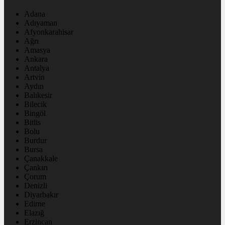
Adana
Adıyaman
Afyonkarahisar
Ağrı
Amasya
Ankara
Antalya
Artvin
Aydın
Balıkesir
Bilecik
Bingöl
Bitlis
Bolu
Burdur
Bursa
Çanakkale
Çankırı
Çorum
Denizli
Diyarbakır
Edirne
Elazığ
Erzincan