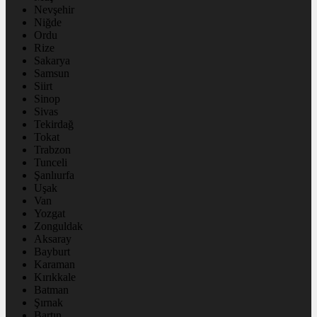
Nevşehir
Niğde
Ordu
Rize
Sakarya
Samsun
Siirt
Sinop
Sivas
Tekirdağ
Tokat
Trabzon
Tunceli
Şanlıurfa
Uşak
Van
Yozgat
Zonguldak
Aksaray
Bayburt
Karaman
Kırıkkale
Batman
Şırnak
Bartın