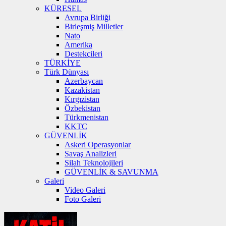
KÜRESEL
Avrupa Birliği
Birleşmiş Milletler
Nato
Amerika
Destekçileri
TÜRKİYE
Türk Dünyası
Azerbaycan
Kazakistan
Kırgızistan
Özbekistan
Türkmenistan
KKTC
GÜVENLİK
Askeri Operasyonlar
Savaş Analizleri
Silah Teknolojileri
GÜVENLİK & SAVUNMA
Galeri
Video Galeri
Foto Galeri