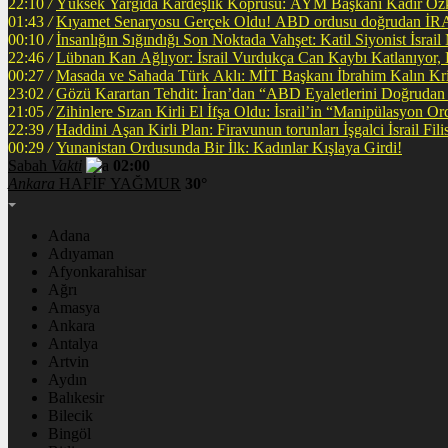
22:10
/
Yüksek Yargıda Kardeşlik Köprüsü: AYM Başkanı Kadir Özka
01:43
/
Kıyamet Senaryosu Gerçek Oldu! ABD ordusu
00:10
/
İnsanlığın Sığındığı Son Noktada Vahşet: Katil Siyonist İsra
22:46
/
Lübnan Kan Ağlıyor: İsrail Vurdukça Can Kaybı Katlanıyor
00:27
/
Masada ve Sahada Türk Aklı: MİT Başkanı İbrahim Kalın Krit
23:02
/
Gözü Karartan Tehdit: İran’dan “ABD Eyaletlerini Doğrudan 
21:05
/
Zihinlere Sızan Kirli El İfşa Oldu: İsrail’in “Manipülasyon O
22:39
/
Haddini A
00:29
/
Yunanistan Ordusunda Bir İlk: Kadınlar Kışlaya Girdi!
Sabah
Vakti
02:00
Ankara
HAFİF YAĞMUR
30°
Adana
Adıyaman
Afyonkarahisar
Ağrı
Amasya
Ankara
Antalya
Artvin
Aydın
Balıkesir
Bilecik
Bingöl