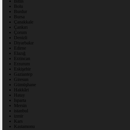
Bitlis
Bolu
Burdur
Bursa
Çanakkale
Çankırı
Çorum
Denizli
Diyarbakır
Edirne
Elazığ
Erzincan
Erzurum
Eskişehir
Gaziantep
Giresun
Gümüşhane
Hakkâri
Hatay
Isparta
Mersin
istanbul
izmir
Kars
Kastamonu