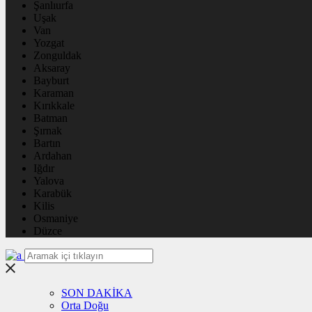
Şanlıurfa
Uşak
Van
Yozgat
Zonguldak
Aksaray
Bayburt
Karaman
Kırıkkale
Batman
Şırnak
Bartın
Ardahan
Iğdır
Yalova
Karabük
Kilis
Osmaniye
Düzce
SON DAKİKA
Orta Doğu