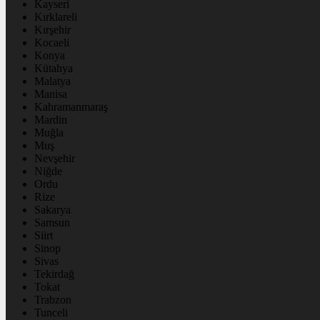
Kayseri
Kırklareli
Kırşehir
Kocaeli
Konya
Kütahya
Malatya
Manisa
Kahramanmaraş
Mardin
Muğla
Muş
Nevşehir
Niğde
Ordu
Rize
Sakarya
Samsun
Siirt
Sinop
Sivas
Tekirdağ
Tokat
Trabzon
Tunceli