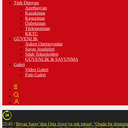
Türk Dünyası
Azerbaycan
Kazakistan
Kırgızistan
Özbekistan
Türkmenistan
KKTC
GÜVENLİK
Askeri Operasyonlar
Savaş Analizleri
Silah Teknolojileri
GÜVENLİK & SAVUNMA
Galeri
Video Galeri
Foto Galeri
22:45
/
Beyaz Saray’dan Orta Asya’ya şok mesaj: “Orada bir dostunuz