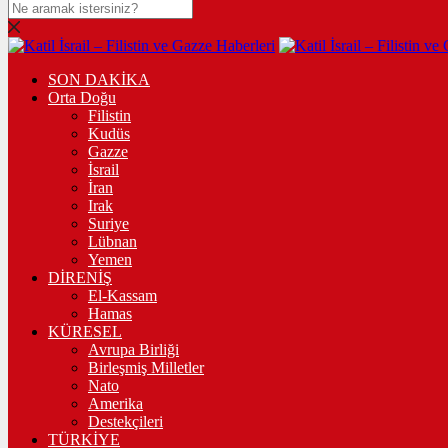
SON DAKİKA
Orta Doğu
Filistin
Kudüs
Gazze
İsrail
İran
Irak
Suriye
Lübnan
Yemen
DİRENİŞ
El-Kassam
Hamas
KÜRESEL
Avrupa Birliği
Birleşmiş Milletler
Nato
Amerika
Destekçileri
TÜRKİYE