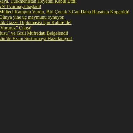
ya, Türkmenistan Heyetini Kabul Ettti!
 doğrudan İRAN’I vurmaya başladı!
il Mülteci Kampını Vurdu, Biri Çocuk 3 Can Daha Hayattan Koparıldı!
, Dünya yine üç maymunu oynuyor.
ik Gazze Diplomasisi İçin Kahire’de!
Vururuz” Çıkışı!
rdusu” ve Gizli Müfredatı Belgelendi!
şan Kirli Plan: Firavunun torunları İşgalci İsrail Filistin’de Ezanı Susturmaya Hazırlanıyor!