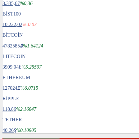
3.335,67
%0,36
BİST100
10.222,02
%-0,03
BİTCOİN
4782585
฿
%1.64124
LİTECOİN
3909.04
Ł
%5.25507
ETHEREUM
127024
Ξ
%6.0715
RİPPLE
118.86
%2.16847
TETHER
40.26
$
%0.10905