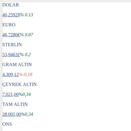
DOLAR
40,2592
$
% 0.13
EURO
46,7280
€
% 0.07
STERLİN
53,9463
£
% 0.2
GRAM ALTIN
4.309,12
%-0,18
ÇEYREK ALTIN
7.021,00
%0,34
TAM ALTIN
28.001,00
%0,34
ONS