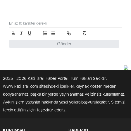
En az 10 karakter gerekli
Gönder
2025 - 2026 Katil İsrail Haber Portalı. Tüm Hakları Saklıdır.
www.katilisrail.com sitesindeki içerikler, kaynak gösterilmeden
kopyalanamaz, başka bir yerde yayınlanamaz ve izinsiz kullanılamaz.
Aykırı işlem yapanlar hakkında yasal yollara başvurulacaktır. Sitemizi
tercih ettiğiniz için teşekkür ederiz.
KURUMSAL
HABER 01