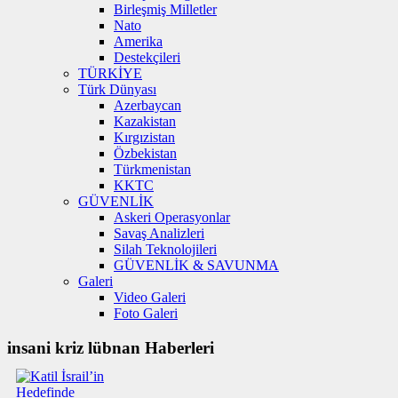
Birleşmiş Milletler
Nato
Amerika
Destekçileri
TÜRKİYE
Türk Dünyası
Azerbaycan
Kazakistan
Kırgızistan
Özbekistan
Türkmenistan
KKTC
GÜVENLİK
Askeri Operasyonlar
Savaş Analizleri
Silah Teknolojileri
GÜVENLİK & SAVUNMA
Galeri
Video Galeri
Foto Galeri
insani kriz lübnan Haberleri