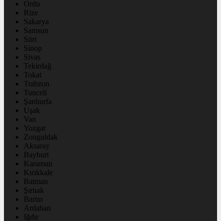
Ordu
Rize
Sakarya
Samsun
Siirt
Sinop
Sivas
Tekirdağ
Tokat
Trabzon
Tunceli
Şanlıurfa
Uşak
Van
Yozgat
Zonguldak
Aksaray
Bayburt
Karaman
Kırıkkale
Batman
Şırnak
Bartın
Ardahan
Iğdır