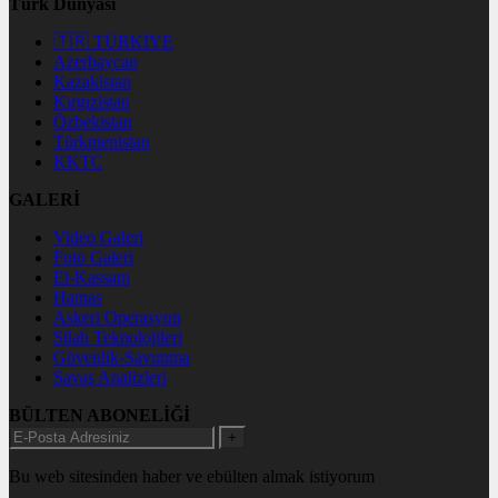
Türk Dünyası
🇹🇷 TÜRKİYE
Azerbaycan
Kazakistan
Kırgızistan
Özbekistan
Türkmenistan
KKTC
GALERİ
Video Galeri
Foto Galeri
El-Kassam
Hamas
Askeri Operasyon
Silah Teknolojileri
Güvenlik-Savunma
Savaş Analizleri
BÜLTEN ABONELİĞİ
+
Bu web sitesinden haber ve ebülten almak istiyorum