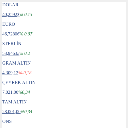
DOLAR
40,2592
$
% 0.13
EURO
46,7280
€
% 0.07
STERLİN
53,9463
£
% 0.2
GRAM ALTIN
4.309,12
%-0,18
ÇEYREK ALTIN
7.021,00
%0,34
TAM ALTIN
28.001,00
%0,34
ONS