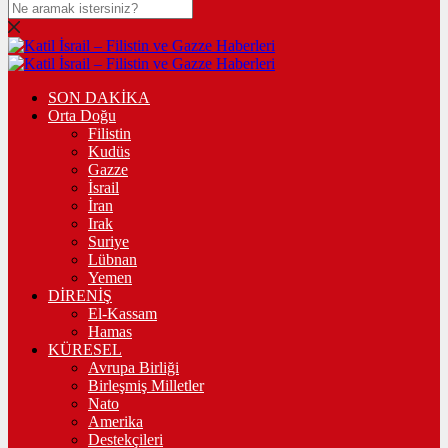
SON DAKİKA
Orta Doğu
Filistin
Kudüs
Gazze
İsrail
İran
Irak
Suriye
Lübnan
Yemen
DİRENİŞ
El-Kassam
Hamas
KÜRESEL
Avrupa Birliği
Birleşmiş Milletler
Nato
Amerika
Destekçileri