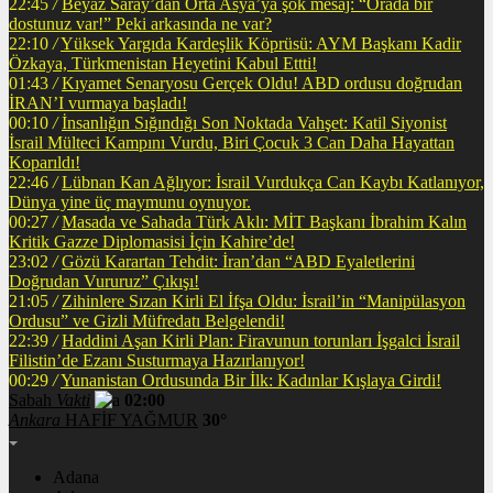
22:45
/
Beyaz Saray’dan Orta Asya’ya şok mesaj: “Orada bir
dostunuz var!” Peki arkasında ne var?
22:10
/
Yüksek Yargıda Kardeşlik Köprüsü: AYM Başkanı Kadir
Özkaya, Türkmenistan Heyetini Kabul Ettti!
01:43
/
Kıyamet Senaryosu Gerçek Oldu! ABD ordusu doğrudan
İRAN’I vurmaya başladı!
00:10
/
İnsanlığın Sığındığı Son Noktada Vahşet: Katil Siyonist
İsrail Mülteci Kampını Vurdu, Biri Çocuk 3 Can Daha Hayattan
Koparıldı!
22:46
/
Lübnan Kan Ağlıyor: İsrail Vurdukça Can Kaybı Katlanıyor,
Dünya yine üç maymunu oynuyor.
00:27
/
Masada ve Sahada Türk Aklı: MİT Başkanı İbrahim Kalın
Kritik Gazze Diplomasisi İçin Kahire’de!
23:02
/
Gözü Karartan Tehdit: İran’dan “ABD Eyaletlerini
Doğrudan Vururuz” Çıkışı!
21:05
/
Zihinlere Sızan Kirli El İfşa Oldu: İsrail’in “Manipülasyon
Ordusu” ve Gizli Müfredatı Belgelendi!
22:39
/
Haddini Aşan Kirli Plan: Firavunun torunları İşgalci İsrail
Filistin’de Ezanı Susturmaya Hazırlanıyor!
00:29
/
Yunanistan Ordusunda Bir İlk: Kadınlar Kışlaya Girdi!
Sabah
Vakti
02:00
Ankara
HAFİF YAĞMUR
30°
Adana