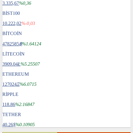
3.335,67
%0,36
BİST100
10.222,02
%-0,03
BİTCOİN
4782585
฿
%1.64124
LİTECOİN
3909.04
Ł
%5.25507
ETHEREUM
127024
Ξ
%6.0715
RİPPLE
118.86
%2.16847
TETHER
40.26
$
%0.10905