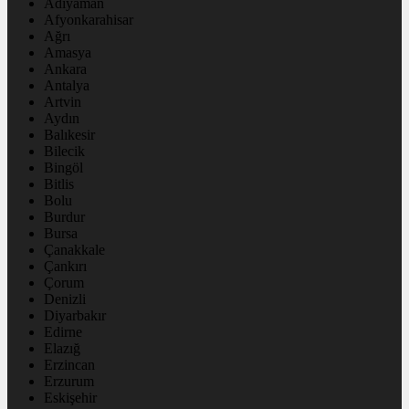
Adıyaman
Afyonkarahisar
Ağrı
Amasya
Ankara
Antalya
Artvin
Aydın
Balıkesir
Bilecik
Bingöl
Bitlis
Bolu
Burdur
Bursa
Çanakkale
Çankırı
Çorum
Denizli
Diyarbakır
Edirne
Elazığ
Erzincan
Erzurum
Eskişehir