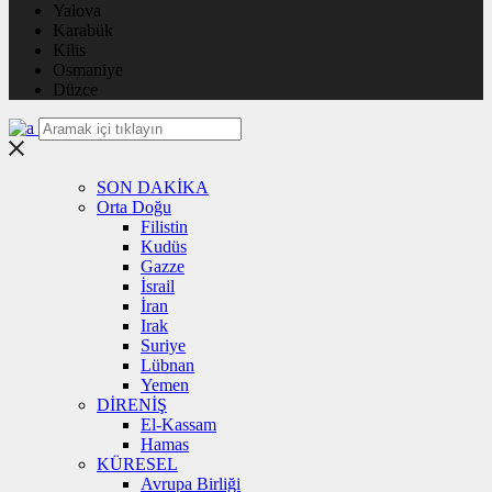
Yalova
Karabük
Kilis
Osmaniye
Düzce
SON DAKİKA
Orta Doğu
Filistin
Kudüs
Gazze
İsrail
İran
Irak
Suriye
Lübnan
Yemen
DİRENİŞ
El-Kassam
Hamas
KÜRESEL
Avrupa Birliği