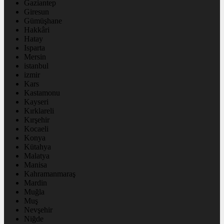
Gaziantep
Giresun
Gümüşhane
Hakkâri
Hatay
Isparta
Mersin
istanbul
izmir
Kars
Kastamonu
Kayseri
Kırklareli
Kırşehir
Kocaeli
Konya
Kütahya
Malatya
Manisa
Kahramanmaraş
Mardin
Muğla
Muş
Nevşehir
Niğde