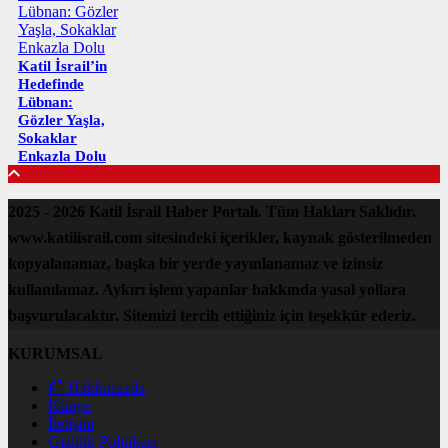
Katil İsrail’in
Hedefinde
Lübnan:
Gözler Yaşla,
Sokaklar
Enkazla Dolu
2025 - 2026 Katil İsrail Haber Portalı. Tüm Hakları Saklıdır.
www.katilisrail.com sitesindeki içerikler, kaynak gösterilmeden
kopyalanamaz, başka bir yerde yayınlanamaz ve izinsiz
kullanılamaz. Aykırı işlem yapanlar hakkında yasal yollara
başvurulacaktır. Sitemizi tercih ettiğiniz için teşekkür ederiz.
KURUMSAL
📰 Hakkımızda
Künye
İletişim
Gizlilik Politikası