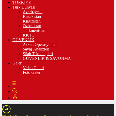
TÜRKİYE
Türk Dünyası
Azerbaycan
Kazakistan
Kırgızistan
Özbekistan
Türkmenistan
KKTC
GÜVENLİK
Askeri Operasyonlar
Savaş Analizleri
Silah Teknolojileri
GÜVENLİK & SAVUNMA
Galeri
Video Galeri
Foto Galeri